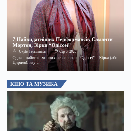
7 Найвидатніших Перформансів Саманти
Мортон, Зірки “Одіссеї”
Охрім Гетьманець
Сер 5, 2026
Одна з найвизначніших персонажок "Одіссеї" – Кірка (або
Цирцея), яку…
КІНО ТА МУЗИКА