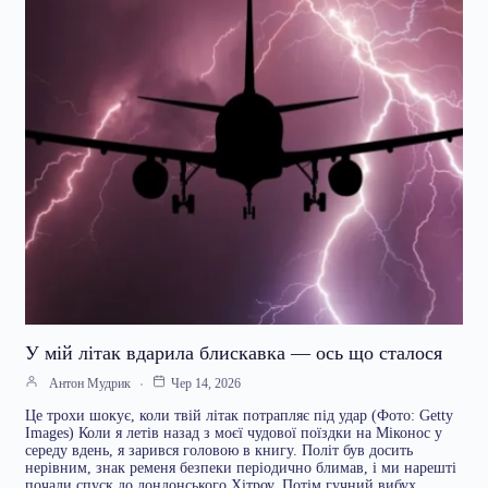
У мій літак вдарила блискавка — ось що сталося
Антон Мудрик
Чер 14, 2026
Це трохи шокує, коли твій літак потрапляє під удар (Фото: Getty
Images) Коли я летів назад з моєї чудової поїздки на Міконос у
середу вдень, я зарився головою в книгу. Політ був досить
нерівним, знак ременя безпеки періодично блимав, і ми нарешті
почали спуск до лондонського Хітроу. Потім гучний вибух.