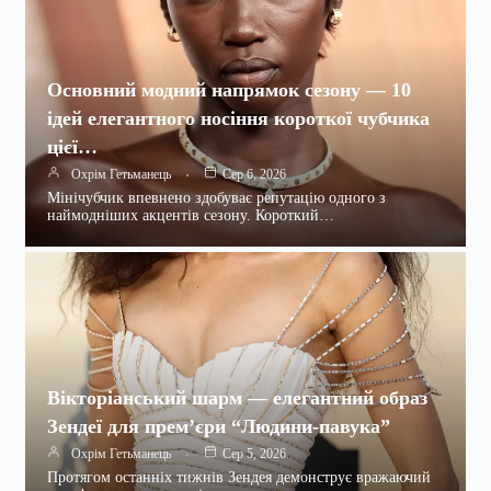
Основний модний напрямок сезону — 10
ідей елегантного носіння короткої чубчика
цієї…
Охрім Гетьманець
Сер 6, 2026
Мінічубчик впевнено здобуває репутацію одного з
наймодніших акцентів сезону. Короткий…
Вікторіанський шарм — елегантний образ
Зендеї для прем’єри “Людини-павука”
Охрім Гетьманець
Сер 5, 2026
Протягом останніх тижнів Зендея демонструє вражаючий