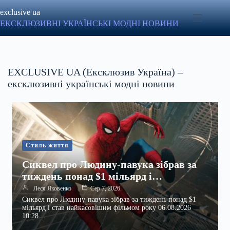
Перейти
exclusive ua
до
вмісту
ЕКСКЛЮЗИВНІ УКРАЇНСЬКІ МОДНІ НОВИНИ
EXCLUSIVE UA (Ексклюзив Україна) –
ексклюзивні українські модні новини
Стиль життя
Сиквел про Людину-павука зібрав за
тиждень понад $1 мільярд і…
Леся Яковенко
Сер 7, 2026
Сиквел про Людину-павука зібрав за тиждень понад $1
мільярд і став найкасовішим фільмом року 06.08.2026
10:28…