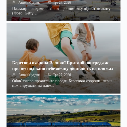
Антон Мудрик
Тра 27, 2026
Пасажир повідомив екіпаж про помилку під час польоту
(Фото: Getty…
Берегова охорона Великої Британії попереджає
про несподівано небезпечну діяльність на пляжах
Антон Мудрик
Тра 27, 2026
Обов’язково прочитайте поради Берегової охорони, перш
ніж вирушати на пляж…