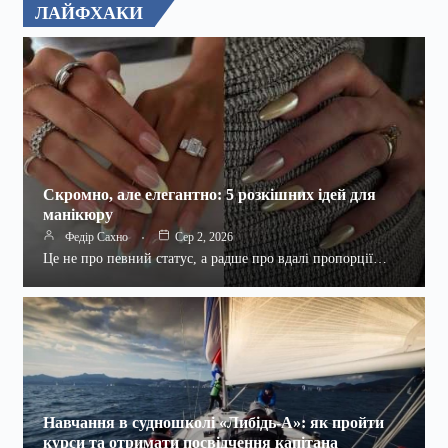
ЛАЙФХАКИ
Скромно, але елегантно: 5 розкішних ідей для
манікюру
Федір Сахно
Сер 2, 2026
Це не про певний статус, а радше про вдалі пропорції…
Навчання в судношколі «Либідь-А»: як пройти
курси та отримати посвідчення капітана