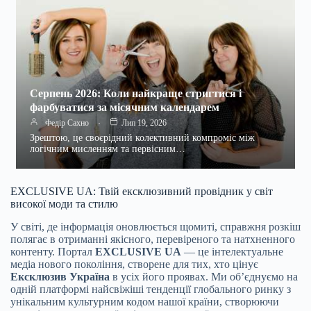
Серпень 2026: Коли найкраще стригтися і
фарбуватися за місячним календарем
Федір Сахно
Лип 19, 2026
Зрештою, це своєрідний колективний компроміс між
логічним мисленням та первісним…
EXCLUSIVE UA: Твій ексклюзивний провідник у світ
високої моди та стилю
У світі, де інформація оновлюється щомиті, справжня розкіш
полягає в отриманні якісного, перевіреного та натхненного
контенту. Портал
EXCLUSIVE UA
— це інтелектуальне
медіа нового покоління, створене для тих, хто цінує
Ексклюзив Україна
в усіх його проявах. Ми об’єднуємо на
одній платформі найсвіжіші тенденції глобального ринку з
унікальним культурним кодом нашої країни, створюючи