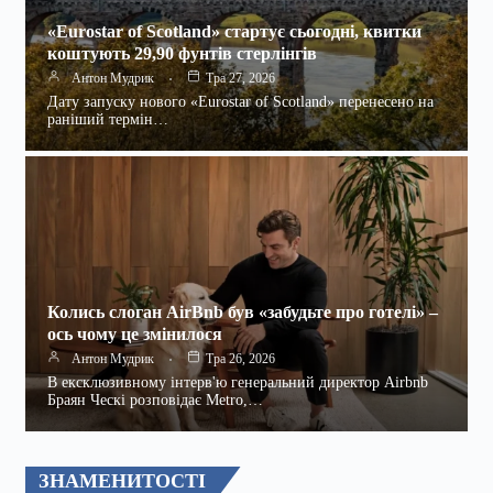
«Eurostar of Scotland» стартує сьогодні, квитки
коштують 29,90 фунтів стерлінгів
Антон Мудрик
Тра 27, 2026
Дату запуску нового «Eurostar of Scotland» перенесено на
раніший термін…
Колись слоган AirBnb був «забудьте про готелі» –
ось чому це змінилося
Антон Мудрик
Тра 26, 2026
В ексклюзивному інтерв'ю генеральний директор Airbnb
Браян Ческі розповідає Metro,…
ЗНАМЕНИТОСТІ