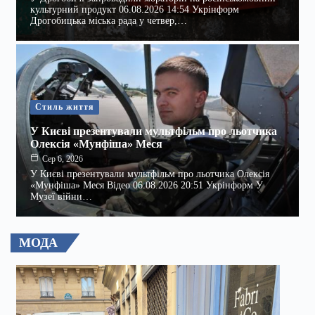
культурний продукт 06.08.2026 14:54 Укрінформ
Дрогобицька міська рада у четвер,…
Стиль життя
У Києві презентували мультфільм про льотчика
Олексія «Мунфіша» Меся
Сер 6, 2026
У Києві презентували мультфільм про льотчика Олексія
«Мунфіша» Меся Відео 06.08.2026 20:51 Укрінформ У
Музеї війни…
МОДА