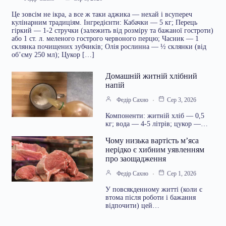
Це зовсім не ікра, а все ж таки аджика — нехай і всупереч
кулінарним традиціям. Інгредієнти: Кабачки — 5 кг; Перець
гіркий — 1-2 стручки (залежить від розміру та бажаної гостроти)
або 1 ст. л. меленого гострого червоного перцю; Часник — 1
склянка почищених зубчиків; Олія рослинна — ½ склянки (від
об’єму 250 мл); Цукор […]
Домашній житній хлібний
напій
Федір Сахно
Сер 3, 2026
Компоненти: житній хліб — 0,5
кг; вода — 4-5 літрів; цукор —…
Чому низька вартість м’яса
нерідко є хибним уявленням
про заощадження
Федір Сахно
Сер 1, 2026
У повсякденному житті (коли є
втома після роботи і бажання
відпочити) цей…