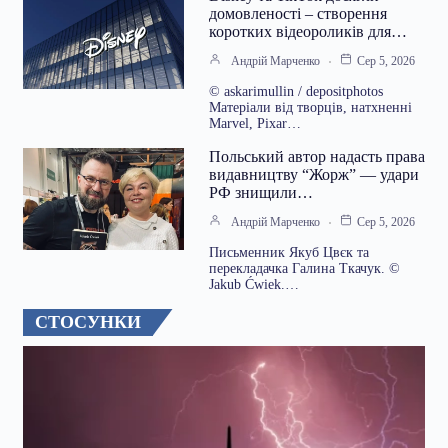
домовленості – створення
коротких відеороликів для…
Андрій Марченко
Сер 5, 2026
© askarimullin / depositphotos
Матеріали від творців, натхненні
Marvel, Pixar…
Польський автор надасть права
видавництву “Жорж” — удари
РФ знищили…
Андрій Марченко
Сер 5, 2026
Письменник Якуб Цвєк та
перекладачка Галина Ткачук. ©
Jakub Ćwiek.…
СТОСУНКИ