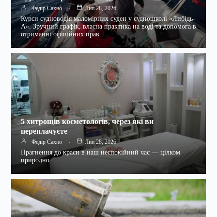
Федір Сахно
Лип 28, 2026
Курси судноводія маломірних суден у судношколі «Либідь-
А». Зручний графік, власна практика на воді та допомога в
отриманні офіційних прав.
5 хитрощів косметологів, через які ви
переплачуєте
Федір Сахно
Лип 28, 2026
Прагнення до краси в наш неспокійний час — цілком
природно.…