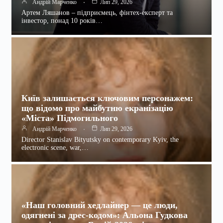
Андрій Марченко
Лип 29, 2026
Артем Ляшанов – підприємець, фінтех-експерт та
інвестор, понад 10 років…
Київ залишається ключовим персонажем:
що відомо про майбутню екранізацію
«Міста» Підмогильного
Андрій Марченко
Лип 29, 2026
Director Stanislav Bityutsky on contemporary Kyiv, the
electronic scene, war,…
«Наш головний хедлайнер — це люди,
одягнені за дрес-кодом»: Альона Гудкова