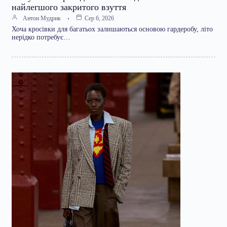
найлегшого закритого взуття
Антон Мудрик
Сер 6, 2026
Хоча кросівки для багатьох залишаються основою гардеробу, літо
нерідко потребує…