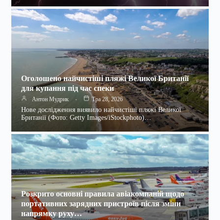
Оголошено найчистіші пляжі Великої Британії
для купання під час спеки
Антон Мудрик
Тра 28, 2026
Нове дослідження виявило найчистіші пляжі Великої
Британії (Фото: Getty Images/iStockphoto)…
Розкрито основні правила авіакомпаній щодо
портативних зарядних пристроїв після зміни
напрямку руху…