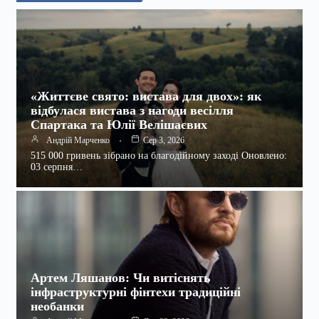
«Життєве свято: вистава для двох»: як
відбулася вистава з нагоди весілля
Спартака та Юлії Велішаєвих
Андрій Марченко
Сер 3, 2026
515 000 гривень зібрано на благодійному заході Оновлено:
03 серпня…
Артем Ляшанов: Чи витіснять
інфраструктурні фінтехи традиційні
необанки