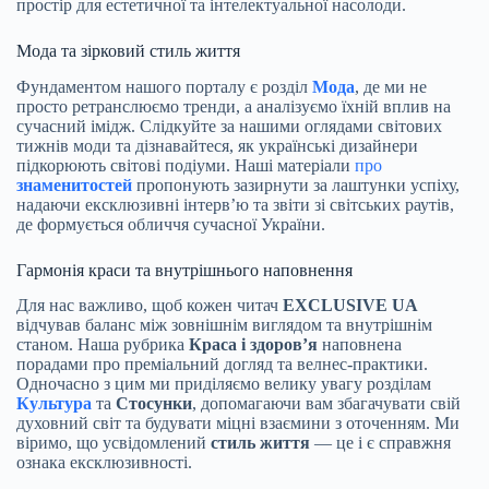
простір для естетичної та інтелектуальної насолоди.
Мода та зірковий стиль життя
Фундаментом нашого порталу є розділ
Мода
, де ми не
просто ретранслюємо тренди, а аналізуємо їхній вплив на
сучасний імідж. Слідкуйте за нашими оглядами світових
тижнів моди та дізнавайтеся, як українські дизайнери
підкорюють світові подіуми. Наші матеріали
про
знаменитостей
пропонують зазирнути за лаштунки успіху,
надаючи ексклюзивні інтерв’ю та звіти зі світських раутів,
де формується обличчя сучасної України.
Гармонія краси та внутрішнього наповнення
Для нас важливо, щоб кожен читач
EXCLUSIVE UA
відчував баланс між зовнішнім виглядом та внутрішнім
станом. Наша рубрика
Краса і здоров’я
наповнена
порадами про преміальний догляд та велнес-практики.
Одночасно з цим ми приділяємо велику увагу розділам
Культура
та
Стосунки
, допомагаючи вам збагачувати свій
духовний світ та будувати міцні взаємини з оточенням. Ми
віримо, що усвідомлений
стиль життя
— це і є справжня
ознака ексклюзивності.