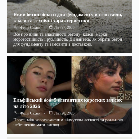
Який бетон обрати для фундаменту й стін: види,
класи та технічні характеристики
Федір Сахно
Лип 27, 2026
Все про види та властивості бетону: класи, марки,
морозостійкість і рухливість. Дізнайтесь, як обрати бетон
для фундаменту та замовити з доставкою.
Ельфійський боб: 5 елегантних коротких зачісок
на літо 2026
Федір Сахно
Лип 20, 2026
Проте, між короткочасним відчуттям легкості та реальною
небезпекою мати вигляд…