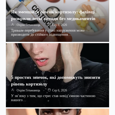
Як зменшити рівень кортизолу: фахівці
розкрили легкі методи без медикаментів
Охрім Гетьманець
Сер 6, 2026
Тривале перебування у стані напруження може
призводити до стійкого підвищення…
5 простих звичок, які допоможуть знизити
рівень кортизолу
Охрім Гетьманець
Сер 6, 2026
У зв’язку з тим, що стрес став невід’ємною частиною
нашого…