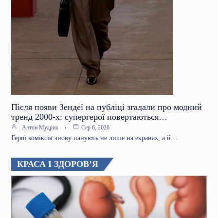
Після появи Зендеї на публіці згадали про модний
тренд 2000-х: супергерої повертаються…
Антон Мудрик
Сер 6, 2026
Герої коміксів знову панують не лише на екранах, а й…
КРАСА І ЗДОРОВ’Я