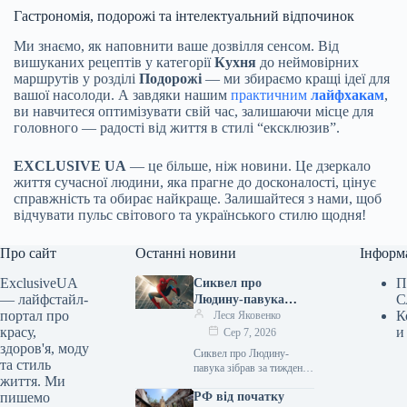
Гастрономія, подорожі та інтелектуальний відпочинок
Ми знаємо, як наповнити ваше дозвілля сенсом. Від
вишуканих рецептів у категорії
Кухня
до неймовірних
маршрутів у розділі
Подорожі
— ми збираємо кращі ідеї для
вашої насолоди. А завдяки нашим
практичним
лайфхакам
,
ви навчитеся оптимізувати свій час, залишаючи місце для
головного — радості від життя в стилі “ексклюзив”.
EXCLUSIVE UA
— це більше, ніж новини. Це дзеркало
життя сучасної людини, яка прагне до досконалості, цінує
справжність та обирає найкраще. Залишайтеся з нами, щоб
відчувати пульс світового та українського стилю щодня!
Про сайт
Останні новини
Інформ
ExclusiveUA
П
Сиквел про
— лайфстайл-
С
Людину-павука
портал про
К
зібрав за тиждень
Леся Яковенко
красу,
и
понад $1 мільярд і
Сер 7, 2026
здоров'я, моду
став найкасовішим
Сиквел про Людину-
та стиль
фільмом року
павука зібрав за тиждень
життя. Ми
понад $1 мільярд і став
пишемо
РФ від початку
найкасовішим фільмом