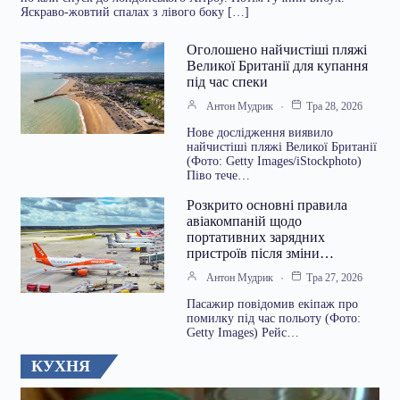
Яскраво-жовтий спалах з лівого боку […]
Оголошено найчистіші пляжі
Великої Британії для купання
під час спеки
Антон Мудрик
Тра 28, 2026
Нове дослідження виявило
найчистіші пляжі Великої Британії
(Фото: Getty Images/iStockphoto)
Піво тече…
Розкрито основні правила
авіакомпаній щодо
портативних зарядних
пристроїв після зміни…
Антон Мудрик
Тра 27, 2026
Пасажир повідомив екіпаж про
помилку під час польоту (Фото:
Getty Images) Рейс…
КУХНЯ