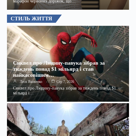
марафон червоних доріжок, що…
СТИЛЬ ЖИТТЯ
Сиквел про Людину-павука зібрав за
тиждень понад $1 мільярд і став
найкасовішим…
Леся Яковенко
Сер 7, 2026
Сиквел про Людину-павука зібрав за тиждень понад $1
мільярд і…