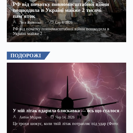
РФ від початку повномасштабної війни
пошкодила в Україні майже 2 тисячі
пам’яток
Леся Яковенко
Сер 6, 2026
РФ від початку повномасштабної війни пошкодила в
Україні майже 2…
ПОДОРОЖІ
У мій літак вдарила блискавка — ось що сталося
Антон Мудрик
Чер 14, 2026
Це трохи шокує, коли твій літак потрапляє під удар (Фото:
…