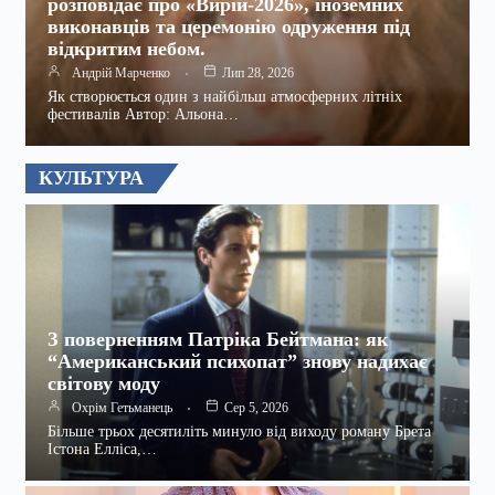
розповідає про «Вирій-2026», іноземних
виконавців та церемонію одруження під
відкритим небом.
Андрій Марченко
Лип 28, 2026
Як створюється один з найбільш атмосферних літніх
фестивалів Автор: Альона…
КУЛЬТУРА
З поверненням Патріка Бейтмана: як
“Американський психопат” знову надихає
світову моду
Охрім Гетьманець
Сер 5, 2026
Більше трьох десятиліть минуло від виходу роману Брета
Істона Елліса,…