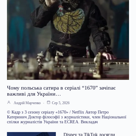
Чому польська сатира в серіалі “1670” зачіпає
важливі для України…
Андрій Марченко
Сер 5, 2026
© Кадр з 3 сезону серіалу «1670» / Netflix Автор Петро
Катеринич Доктор філософії з журналістики, член Національної
спілки журналістів України та ECREA. Викладач
Disney та TikTok досягли