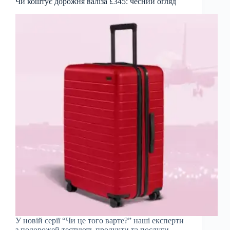
Чи коштує дорожня валіза £345: чесний огляд
У новій серії “Чи це того варте?” наші експерти
з подорожей тестують продукти та послуги,