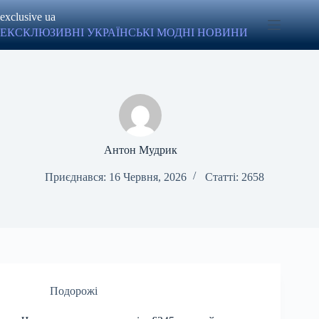
Перейти
exclusive ua
до
вмісту
ЕКСКЛЮЗИВНІ УКРАЇНСЬКІ МОДНІ НОВИНИ
Антон Мудрик
Приєднався: 16 Червня, 2026
Статті: 2658
Подорожі