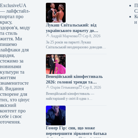
ExclusiveUA
П
— лайфстайл-
С
портал про
К
красу,
и
Лукаш Світальський: від
здоров'я, моду
українського паркету до
та стиль
світових сцен
Андрій Марченко
Сер 8, 2026
життя. Ми
За 25 років на паркеті Лукаш
пишемо
Світальський неодноразово доводив
лайфхаки для
свій статус переможця. Справжнім
щодня,
проривом у його кар’єрі став творчий
стежимо за
тандем…
новинами
культури та
Венеційський кінофестиваль
життям
2026: головні тренди та
знаменитосте
очікування
Охрім Гетьманець
Сер 8, 2026
й. Видання
створене для
Венеційський кінофестиваль —
найстаріший у світі й одна з
тих, хто цінує
найпрестижніших подій у
якісний
міжнародному кінокалендарі. Щороку
контент про
на Лідо з’їжджаються зірки, аби…
себе і своє
оточення.
Гомер Гір: син, що може
перевершити зіркового батька