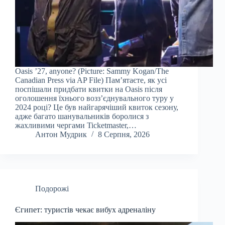
Oasis ’27, anyone? (Picture: Sammy Kogan/The
Canadian Press via AP File) Пам’ятаєте, як усі
поспішали придбати квитки на Oasis після
оголошення їхнього возз’єднувального туру у
2024 році? Це був найгарячіший квиток сезону,
адже багато шанувальників боролися з
жахливими чергами Ticketmaster,…
Антон Мудрик
8 Серпня, 2026
Подорожі
Єгипет: туристів чекає вибух адреналіну