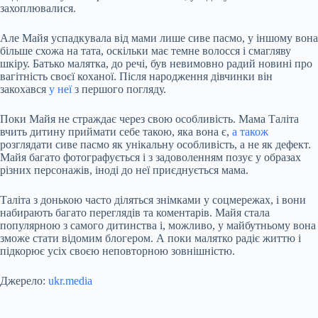
захоплювалися.
Але Майя успадкувала від мами лише сиве пасмо, у іншому вона
більше схожа на тата, оскільки має темне волосся і смагляву
шкіру. Батько малятка, до речі, був невимовно радий новині про
вагітність своєї коханої. Після народження дівчинки він
закохався
у неї
з першого погляду.
Поки Майя не страждає через свою особливість. Мама Таліта
вчить дитину приймати себе такою, яка вона є,
а також
розглядати сиве пасмо як унікальну особливість, а не як дефект.
Майя багато фотографується і з задоволенням позує у образах
різних персонажів, іноді до неї приєднується мама.
Таліта з донькою часто діляться знімками у соцмережах, і вони
набирають багато переглядів та коментарів. Майя стала
популярною з самого дитинства і, можливо, у майбутньому вона
зможе стати відомим блогером. А поки малятко радіє життю і
підкорює усіх своєю неповторною зовнішністю.
Джерело:
ukr.media
Submit Rating
Rate this item: