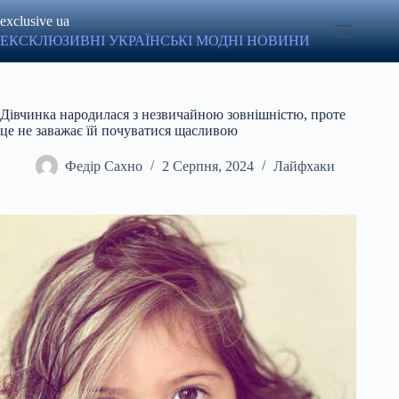
Перейти
exclusive ua
до
вмісту
ЕКСКЛЮЗИВНІ УКРАЇНСЬКІ МОДНІ НОВИНИ
Дівчинка народилася з незвичайною зовнішністю, проте
це не заважає їй почуватися щасливою
Федір Сахно
2 Серпня, 2024
Лайфхаки