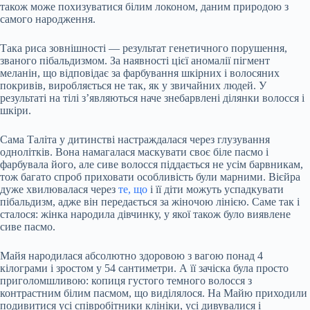
також може похизуватися білим локоном, даним природою з
самого народження.
Така риса зовнішності — результат генетичного порушення,
званого
пібальдизмом. За наявності цієї аномалії пігмент
меланін, що відповідає за фарбування шкірних і волосяних
покривів, виробляється не так, як у звичайних людей. У
результаті на тілі з’являються наче знебарвлені ділянки волосся і
шкіри.
Сама Таліта у дитинстві настраждалася через глузування
однолітків. Вона намагалася маскувати своє біле пасмо і
фарбувала його, але сиве волосся піддається не усім барвникам,
тож багато спроб приховати особливість були марними. Вієйра
дуже хвилювалася через
те, що
і її діти можуть успадкувати
пібальдизм, адже він передається за жіночою лінією. Саме так і
сталося: жінка народила дівчинку, у якої також було виявлене
сиве пасмо.
Майя народилася абсолютно здоровою з вагою понад 4
кілограми і зростом у 54 сантиметри. А її зачіска була просто
приголомшливою: копиця густого темного волосся з
контрастним білим пасмом, що виділялося. На Майю приходили
подивитися усі співробітники клініки, усі дивувалися і