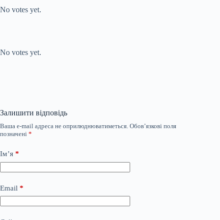
No votes yet.
Submit Rating
Rate this item:
No votes yet.
Залишити відповідь
Ваша e-mail адреса не оприлюднюватиметься.
Обов’язкові поля
позначені
*
Ім’я
*
Email
*