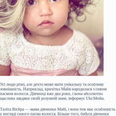
Усі люди різні, але дехто може мати унікальну та особливу
зовнішність. Наприклад, крихітка Майя народилася з сивим
пасмом волосся. Дівчинці вже два роки, і вона абсолютно
щаслива завдяки своїй розумній мамі, інформує Ukr.Media.
Таліта Вієйра — мама дівчинки Майї, і вона теж має особливість
у вигляді сивого пасма волосся. Більше того, бабуся дівчинки