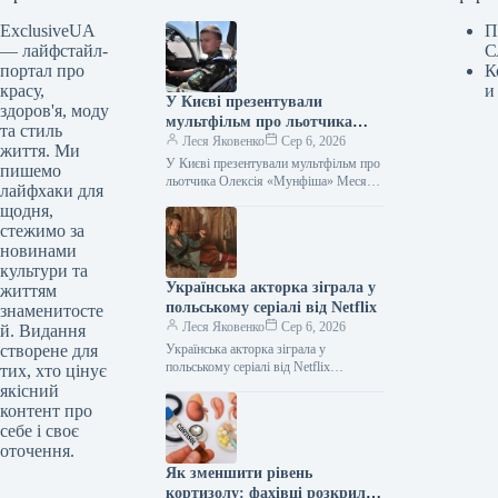
ExclusiveUA
П
— лайфстайл-
С
портал про
К
красу,
и
У Києві презентували
здоров'я, моду
мультфільм про льотчика
та стиль
Олексія «Мунфіша» Меся
Леся Яковенко
Сер 6, 2026
життя. Ми
У Києві презентували мультфільм про
пишемо
льотчика Олексія «Мунфіша» Меся
лайфхаки для
Відео 06.08.2026 20:51 Укрінформ У
щодня,
Музеї війни відбулася презентація
стежимо за
першого мультфільму…
новинами
культури та
Українська акторка зіграла у
життям
польському серіалі від Netflix
знаменитосте
Леся Яковенко
Сер 6, 2026
й. Видання
створене для
Українська акторка зіграла у
польському серіалі від Netflix
тих, хто цінує
06.08.2026 21:06 Укрінформ
якісний
Українська акторка Оксана
контент про
Черкашина, відома за ролями у
себе і своє
фільмах…
оточення.
Як зменшити рівень
кортизолу: фахівці розкрили