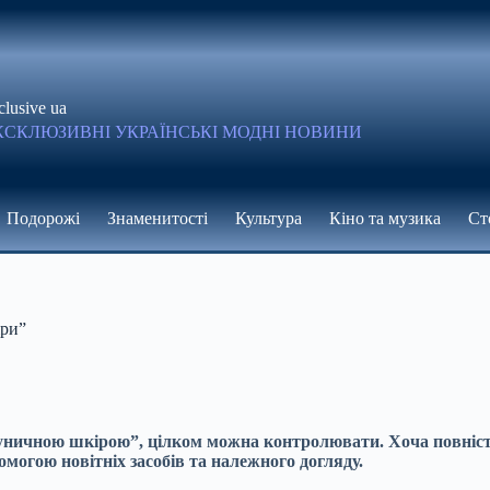
clusive ua
КСКЛЮЗИВНІ УКРАЇНСЬКІ МОДНІ НОВИНИ
Подорожі
Знаменитості
Культура
Кіно та музика
Ст
іри”
ничною шкірою”, цілком можна контролювати. Хоча повністю 
омогою новітніх засобів та належного догляду.