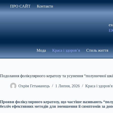
Перейти
ПРО САЙТ
Контакти
до
вмісту
ex
Е
Мода
Краса і здоров’я
Стиль життя
Подолання фолікулярного кератозу та усунення “полуничної шк
Охрім Гетьманець
1 Липня, 2026
Краса і здоров'я
Прояви фолікулярного кератозу, що частіше називають “полу
безліч ефективних методів для зменшення її симптомів за доп