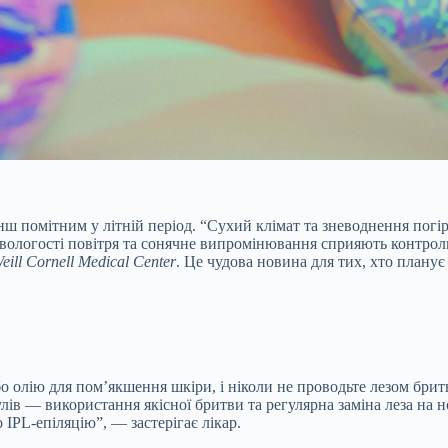
ш помітним у літній період. “Сухий клімат та зневоднення погір
 вологості повітря та сонячне випромінювання сприяють контро
eill Cornell Medical Center
. Це чудова новина для тих, хто планує
о олію для пом’якшення шкіри, і ніколи не проводьте лезом брит
в — використання якісної бритви та регулярна заміна леза на но
IPL-епіляцію”, — застерігає лікар.