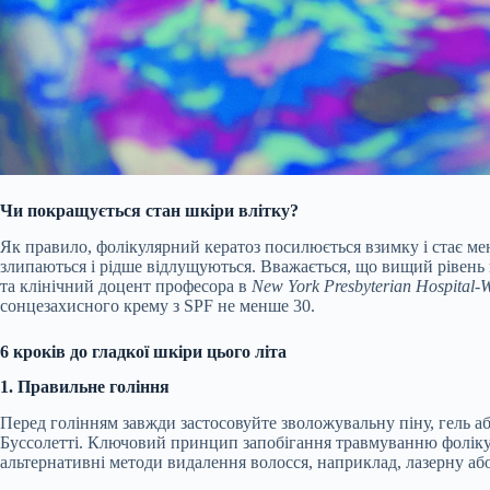
Чи покращується стан шкіри влітку?
Як правило, фолікулярний кератоз посилюється взимку і стає мен
злипаються і рідше відлущуються. Вважається, що вищий рівень
та клінічний доцент професора в
New York Presbyterian Hospital-W
сонцезахисного крему з SPF не менше 30.
6 кроків до гладкої шкіри цього літа
1. Правильне гоління
Перед голінням завжди застосовуйте зволожувальну піну, гель аб
Буссолетті. Ключовий принцип запобігання травмуванню фолікулі
альтернативні методи видалення волосся, наприклад, лазерну або 