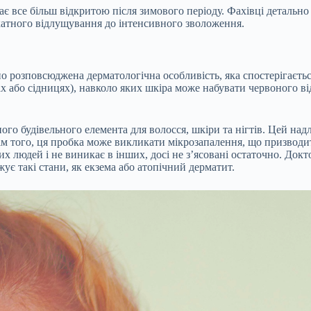
тає все більш відкритою після зимового періоду. Фахівці детальн
катного відлущування до інтенсивного зволоження.
но розповсюджена дерматологічна особливість, яка спостерігаєть
нах або сідницях), навколо яких шкіра може набувати червоного 
ого будівельного елемента для волосся, шкіри та нігтів. Цей на
ім того, ця пробка може викликати мікрозапалення, що призводи
 людей і не виникає в інших, досі не з’ясовані остаточно. Докт
є такі стани, як екзема або атопічний дерматит.