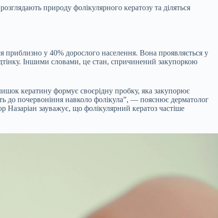
о розглядають природу фолікулярного кератозу та діляться
ся приблизно у 40% дорослого населення. Вона проявляється у
відтінку. Іншими словами, це стан, спричинений закупоркою
длишок кератину формує своєрідну пробку, яка закупорює
ть до почервоніння навколо фолікула”, — пояснює дерматолог
ор Назаріан зауважує, що фолікулярний кератоз частіше