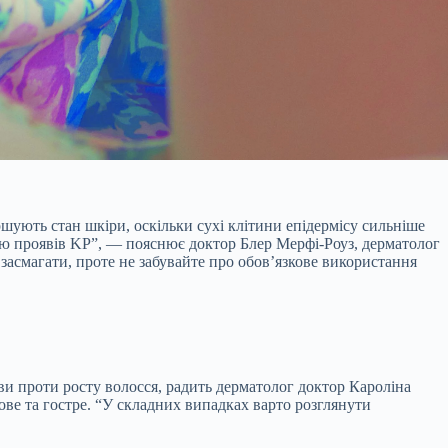
шують стан шкіри, оскільки сухі клітини епідермісу сильніше
лю проявів KP”, — пояснює доктор Блер Мерфі-Роуз, дерматолог
 засмагати, проте не забувайте про обов’язкове використання
ви проти росту волосся, радить дерматолог доктор Кароліна
ве та гостре. “У складних випадках варто розглянути