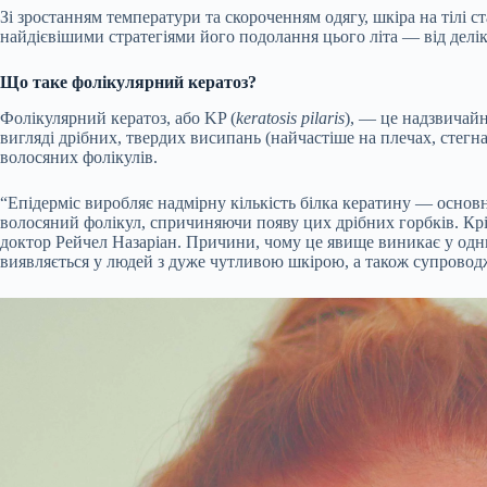
Зі зростанням температури та скороченням одягу, шкіра на тілі с
найдієвішими стратегіями його подолання цього літа — від делі
Що таке фолікулярний кератоз?
Фолікулярний кератоз, або KP (
keratosis pilaris
), — це надзвичай
вигляді дрібних, твердих висипань (найчастіше на плечах, стег
волосяних фолікулів.
“Епідерміс виробляє надмірну кількість білка кератину — основн
волосяний фолікул, спричиняючи появу цих дрібних горбків. Кр
доктор Рейчел Назаріан. Причини, чому це явище виникає у одних
виявляється у людей з дуже чутливою шкірою, а також супроводжу