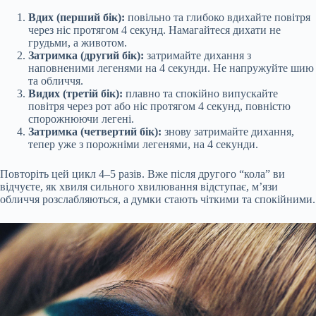
Вдих (перший бік):
повільно та глибоко вдихайте повітря
через ніс протягом 4 секунд. Намагайтеся дихати не
грудьми, а животом.
Затримка (другий бік):
затримайте дихання з
наповненими легенями на 4 секунди. Не напружуйте шию
та обличчя.
Видих (третій бік):
плавно та спокійно випускайте
повітря через рот або ніс протягом 4 секунд, повністю
спорожнюючи легені.
Затримка (четвертий бік):
знову затримайте дихання,
тепер уже з порожніми легенями, на 4 секунди.
Повторіть цей цикл 4–5 разів. Вже після другого “кола” ви
відчуєте, як хвиля сильного хвилювання відступає, м’язи
обличчя розслабляються, а думки стають чіткими та спокійними.