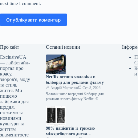
next time I comment.
Опублікувати коментар
Про сайт
Останні новини
Інформ
ExclusiveUA
П
— лайфстайл-
С
портал про
К
красу,
и
Netflix оселив чоловіка в
здоров'я, моду
білборді для реклами фільму
та стиль
Андрій Марченко
Сер 8, 2026
життя. Ми
Чоловік живе всередині білборда для
пишемо
реклами нового фільму Netflix. ©
лайфхаки для
WUSA9/ YouTube Стрімінгова
щодня,
платформа Netflix незвично
стежимо за
прорекламувала новий науково-
новинами
фантастичний
культури та
98% пацієнтів із грижею
життям
міжхребцевого диска
знаменитосте