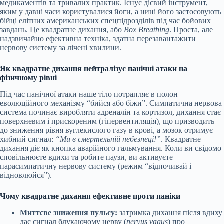
медикаментів та тривалих практик. Існує дієвий інструмент,
яким у давні часи користувалися йоги, а нині його застосовують
бійці елітних американських спецпідрозділів під час бойових
завдань. Це квадратне дихання, або
Box Breathing
. Проста, але
надзвичайно ефективна техніка, здатна перезавантажити
нервову систему за лічені хвилини.
Як квадратне дихання нейтралізує панічні атаки на
фізичному рівні
Під час панічної атаки наше тіло потрапляє в полон
еволюційного механізму “бийся або біжи”. Симпатична нервова
система починає виробляти адреналін та кортизол, дихання стає
поверхневим і прискореним (гіпервентиляція), що призводить
до зниження рівня вуглекислого газу в крові, а мозок отримує
хибний сигнал:
“Ми в смертельній небезпеці!”
. Квадратне
дихання діє як кнопка аварійного гальмування. Коли ви свідомо
сповільнюєте вдихи та робите паузи, ви активуєте
парасимпатичну нервову систему (режим “відпочивай і
відновлюйся”).
Чому квадратне дихання ефективне проти паніки
Миттєве зниження пульсу:
затримка дихання після вдиху
дає сигнал блукаючому нерву (
nervus vagus
) про