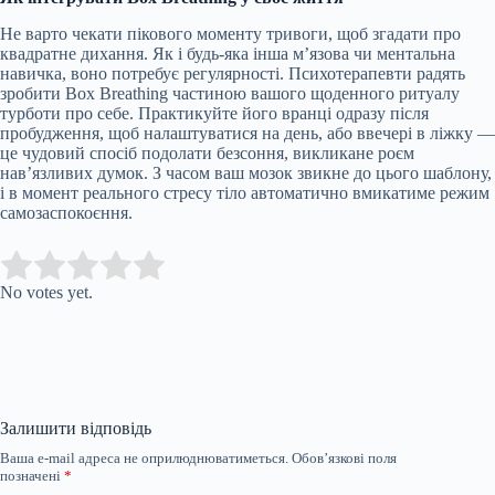
Не варто чекати пікового моменту тривоги, щоб згадати про
квадратне дихання. Як і будь-яка інша м’язова чи ментальна
навичка, воно потребує регулярності. Психотерапевти радять
зробити Box Breathing частиною вашого щоденного ритуалу
турботи про себе. Практикуйте його вранці одразу після
пробудження, щоб налаштуватися на день, або ввечері в ліжку —
це чудовий спосіб подолати безсоння, викликане роєм
нав’язливих думок. З часом ваш мозок звикне до цього шаблону,
і в момент реального стресу тіло автоматично вмикатиме режим
самозаспокоєння.
Submit Rating
Rate this item:
No votes yet.
Залишити відповідь
Ваша e-mail адреса не оприлюднюватиметься.
Обов’язкові поля
позначені
*