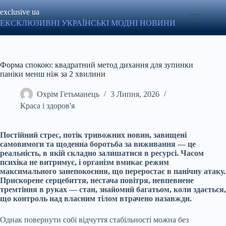
Перейти
exclusive ua
до
вмісту
ЕКСКЛЮЗИВНІ УКРАЇНСЬКІ МОДНІ НОВИНИ
Форма спокою: квадратний метод дихання для зупинки
паніки менш ніж за 2 хвилини
Охрім Гетьманець
3 Липня, 2026
Краса і здоров'я
Постійний стрес, потік тривожних новин, завищені
самовимоги та щоденна боротьба за виживання — це
реальність, в якій складно залишатися в ресурсі. Часом
психіка не витримує, і організм вмикає режим
максимального занепокоєння, що переростає в панічну атаку.
Прискорене серцебиття, нестача повітря, невпевнене
тремтіння в руках — стан, знайомий багатьом, коли здається,
що контроль над власним тілом втрачено назавжди.
Однак повернути собі відчуття стабільності можна без