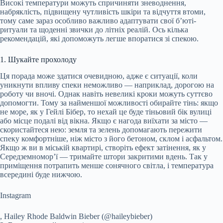
Високі температури можуть спричиняти зневоднення,
набряклість, підвищену чутливість шкіри та відчуття втоми,
тому саме зараз особливо важливо адаптувати свої б’юті-
ритуали та щоденні звички до літніх реалій. Ось кілька
рекомендацій, які допоможуть легше впоратися зі спекою.
1. Шукайте прохолоду
Ця порада може здатися очевидною, адже є ситуації, коли
уникнути впливу спеки неможливо — наприклад, дорогою на
роботу чи вночі. Однак навіть невеликі кроки можуть суттєво
допомогти. Тому за найменшої можливості обирайте тінь: якщо
не море, як у Гейлі Бібер, то нехай це буде тіньовий бік вулиці
або місце подалі від вікна. Якщо є нагода виїхати за місто —
скористайтеся нею: земля та зелень допомагають пережити
спеку комфортніше, ніж місто з його бетоном, склом і асфальтом.
Якщо ж ви в міській квартирі, створіть ефект затінення, як у
Середземномор’ї — тримайте штори закритими вдень. Так у
приміщення потрапить менше сонячного світла, і температура
всередині буде нижчою.
Instagram
, Hailey Rhode Baldwin Bieber (@haileybieber)