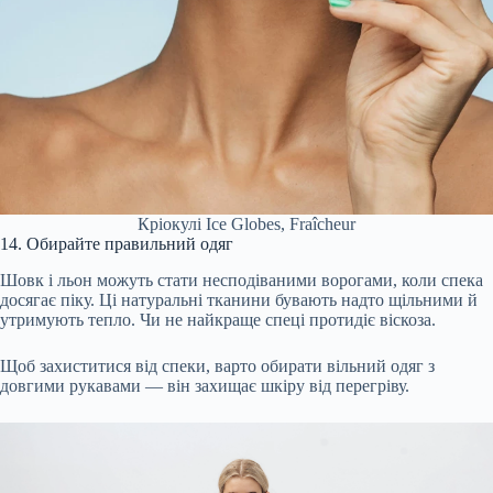
Кріокулі Ice Globes, Fraîcheur
14. Обирайте правильний одяг
Шовк і льон можуть стати несподіваними ворогами, коли спека
досягає піку. Ці натуральні тканини бувають надто щільними й
утримують тепло. Чи не найкраще спеці протидіє віскоза.
Щоб захиститися від спеки, варто обирати вільний одяг з
довгими рукавами — він захищає шкіру від перегріву.