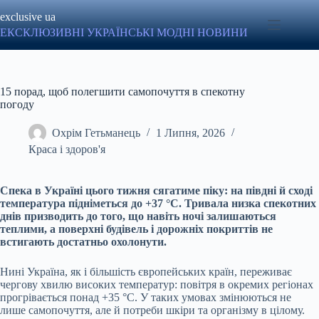
Перейти
exclusive ua
до
вмісту
ЕКСКЛЮЗИВНІ УКРАЇНСЬКІ МОДНІ НОВИНИ
15 порад, щоб полегшити самопочуття в спекотну
погоду
Охрім Гетьманець
1 Липня, 2026
Краса і здоров'я
Спека в Україні цього тижня сягатиме піку: на півдні й сході
температура підніметься до +37 °C. Тривала низка спекотних
днів призводить до того, що навіть ночі залишаються
теплими, а поверхні будівель і дорожніх покриттів не
встигають достатньо охолонути.
Нині Україна, як і більшість європейських країн, переживає
чергову хвилю високих температур: повітря в окремих регіонах
прогрівається понад +35 °C. У таких умовах змінюються не
лише самопочуття, але й потреби шкіри та організму в цілому.