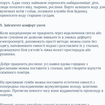
поруч. Адже спеку найважче переносять найвразливіші: діти,
люди похилого віку, тварини, рослини. Варто залишати воду для
вуличних котів і собак, поливати клумби біля будинку,
приносити воду старшим сусідам.
9. Забезпечте комфорт уночі
Коли кондиціонери не працюють через відключення світла або
коли сумління не дозволяє вмикати їх в умовах дефіциту
електроенергії, допоможуть прості методи: можна спати без
одягу, наповнювати ємності водою і розставляти їх у спальні,
розвішувати біля узголів’я ліжка вологі простирадла або
рушники.
Добре працюють рослини: усі наявні вдома горщики з
рослинами можна поставити у спальні, щоб створити відчуття
свіжішого повітря.
На приліжкові тумби можна поставити естетичні ємності з
попередньо охолодженими акумуляторами холоду, залитими
водою. Протягом певного часу вони віддаватимуть прохолоду в
повітря.
Нарешті, можна придбати сучасні подушки та ковдри з