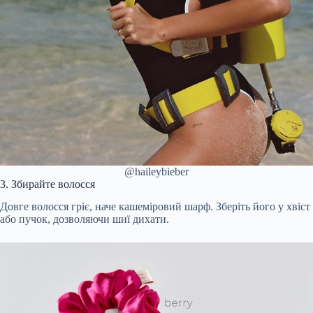
@haileybieber
3. Збирайте волосся
Довге волосся гріє, наче кашеміровий шарф. Зберіть його у хвіст
або пучок, дозволяючи шиї дихати.