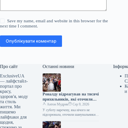
Save my name, email and website in this browser for the
next time I comment.
Опублікувати коментар
Про сайт
Останні новини
Інформ
ExclusiveUA
П
— лайфстайл-
С
портал про
К
красу,
и
Роналду відреагував на тисячі
здоров'я, моду
прихильників, які оточили
та стиль
наречену на весіллі на
Антон Мудрик
Сер 9, 2026
життя. Ми
Мадейрі
У суботу наречену, яка нічого не
пишемо
підозрювала, оточили шанувальники
лайфхаки для
Кріштіану Роналду біля
щодня,
кафедрального собору Фуншала (Nick
стежимо за