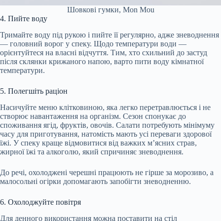
Шовкові гумки, Mon Mou
4. Пийте воду
Тримайте воду під рукою і пийте її регулярно, адже зневоднення
— головний ворог у спеку. Щодо температури води —
орієнтуйтеся на власні відчуття. Тим, хто схильний до застуд
після склянки крижаного напою, варто пити воду кімнатної
температури.
5. Полегшіть раціон
Насичуйте меню клітковиною, яка легко перетравлюється і не
створює навантаження на організм. Сезон спонукає до
споживання ягід, фруктів, овочів. Салати потребують мінімуму
часу для приготування, натомість мають усі переваги здорової
їжі. У спеку краще відмовитися від важких м’ясних страв,
жирної їжі та алкоголю, який спричиняє зневоднення.
До речі, охолоджені черешні працюють не гірше за морозиво, а
малосольні огірки допомагають запобігти зневодненню.
6. Охолоджуйте повітря
Для денного використання можна поставити на стіл