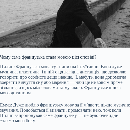
Чому саме французька стала мовою цієї оповіді?
Пилип: Французька мова тут виникла інтуїтивно. Вона дуже
музична, пластична, і в ній є ця лагідна дистанція, що дозволяє
говорити про особисте дещо інакше. І, мабуть, вона допомогла
зберегти відчуття сну або марення — ніби це не зовсім пряме
зізнання, а щось між словами та музикою. Французьке кіно з
мого дитинства.
Емма: Дуже люблю французьку мову за її м’яке та ніжне музичне
звучання. Подобається її вивчати, промовляти нею, тож коли
Пилип запропонував саме французьку — це було очевидне
«так» з мого боку.