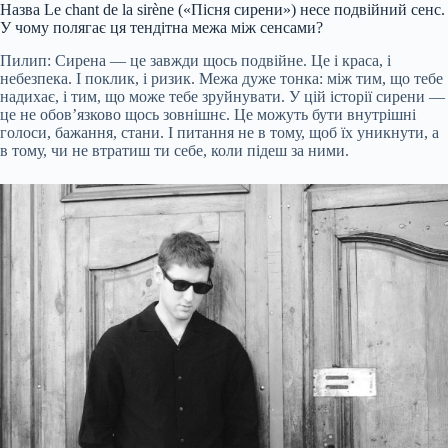
Назва Le chant de la sirène («Пісня сирени») несе подвійний сенс.
У чому полягає ця тендітна межа між сенсами?
Пилип: Сирена — це завжди щось подвійне. Це і краса, і
небезпека. І поклик, і ризик. Межа дуже тонка: між тим, що тебе
надихає, і тим, що може тебе зруйнувати. У цій історії сирени —
це не обов’язково щось зовнішнє. Це можуть бути внутрішні
голоси, бажання, стани. І питання не в тому, щоб їх уникнути, а
в тому, чи не втратиш ти себе, коли підеш за ними.