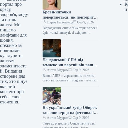
портал про
К
красу,
и
Брови-ниточки
здоров'я, моду
повертаються: як повторити
та стиль
найгарячіший б’юті-тренд
Охрім Гетьманець
Сер 9, 2026
життя. Ми
сезону
Відродження стилю 90-х торкнулося і
пишемо
брів: тонкі, вигнуті, зі східним
лайфхаки для
шармом м’якого ґранжу, вони стали
щодня,
головною б’юті-деталлю на осінь
стежимо за
2026.…
новинами
культури та
Лондонський СПА під
життям
землею: чи вартий він вашої
знаменитосте
уваги
Антон Мудрик
Сер 9, 2026
й. Видання
створене для
Ванни AIRE з мерехтливим світлом
стали вірусними в Instagram – але чи
тих, хто цінує
справді вони того варті? (Фото:
якісний
надано) У новій…
контент про
себе і своє
оточення.
Як український хутір Обирок
запалив серця на фестивалі
“Мама Африка”
Антон Мудрик
Сер 9, 2026
Фото до матеріалу Сонце палить так,