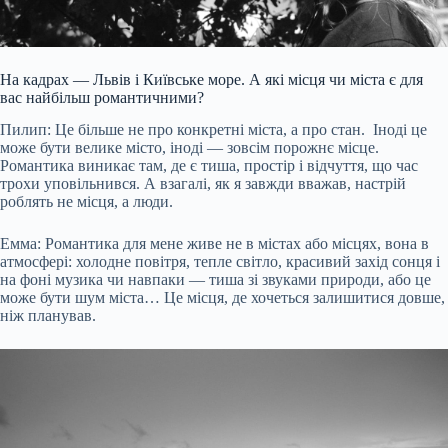
На кадрах — Львів і Київське море. А які місця чи міста є для
вас найбільш романтичними?
Пилип: Це більше не про конкретні міста, а про стан. Іноді це
може бути велике місто, іноді — зовсім порожнє місце.
Романтика виникає там, де є тиша, простір і відчуття, що час
трохи уповільнився. А взагалі, як я завжди вважав, настрій
роблять не місця, а люди.
Емма: Романтика для мене живе не в містах або місцях, вона в
атмосфері: холодне повітря, тепле світло, красивий захід сонця і
на фоні музика чи навпаки — тиша зі звуками природи, або це
може бути шум міста… Це місця, де хочеться залишитися довше,
ніж планував.