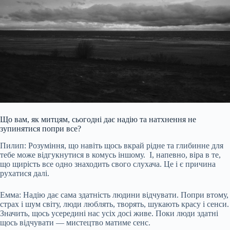
Що вам, як митцям, сьогодні дає надію та натхнення не
зупинятися попри все?
Пилип: Розуміння, що навіть щось вкрай рідне та глибинне для
тебе може відгукнутися в комусь іншому. І, напевно, віра в те,
що щирість все одно знаходить свого слухача. Це і є причина
рухатися далі.
Емма: Надію дає сама здатність людини відчувати. Попри втому,
страх і шум світу, люди люблять, творять, шукають красу і сенси.
Значить, щось усередині нас усіх досі живе. Поки люди здатні
щось відчувати — мистецтво матиме сенс.