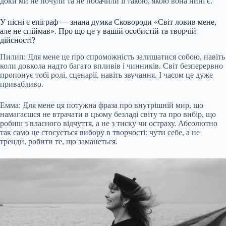
доки ми не почули та не побачили її такою, якою вона нині є.
У пісні є епіграф — знана думка Сковороди «Світ ловив мене,
але не спіймав». Про що це у вашій особистій та творчій
дійсності?
Пилип: Для мене це про спроможність залишатися собою, навіть
коли довкола надто багато впливів і чинників. Світ безперервно
пропонує тобі ролі, сценарії, навіть звучання. І часом це дуже
привабливо.
Емма: Для мене ця потужна фраза про внутрішній мир, що
намагаєшся не втрачати в цьому безладі світу та про вибір, що
робиш з власного відчуття, а не з тиску чи остраху. Абсолютно
так само це стосується вибору в творчості: чути себе, а не
тренди, робити те, що заманеться.