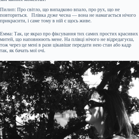
Пилип: Про світло, що випадково впало, про рух, що не
повториться. Плівка дуже чесна — вона не намагається нічого
прикрасити, і саме тому в ній є щось живе.
Емма: Так, це якраз про фіксування тих самих простих красивих
митей, що наповнюють мене. На плівці нічого не відредагуєш,
тож через це мені в рази цікавіше передати нею стан або кадр
так, як бачать мої очі.