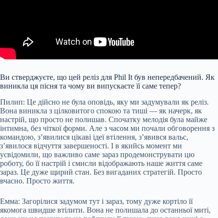
Ви стверджуєте, що цей реліз для Phil It був непередбачений. Як
виникла ця пісня та чому ви випускаєте її саме тепер?
Пилип: Це дійсно не була оповідь, яку ми задумували як реліз.
Вона виникла з цілковитого спокою та тиші — як начерк, як
настрій, що просто не полишав. Спочатку мелодія була майже
інтимна, без чіткої форми. Але з часом ми почали обговорення з
командою, з’явилися цікаві ідеї втілення, з’явився вальс,
з’явилося відчуття завершеності. І в якийсь момент ми
усвідомили, що важливо саме зараз продемонструвати цю
роботу, бо її настрій і смисли відображають наше життя саме
зараз. Це дуже щирий стан. Без вигаданих стратегій. Просто
вчасно. Просто життя.
Емма: Загорілися задумом тут і зараз, тому дуже кортіло її
якомога швидше втілити. Вона не полишала до останньої миті,