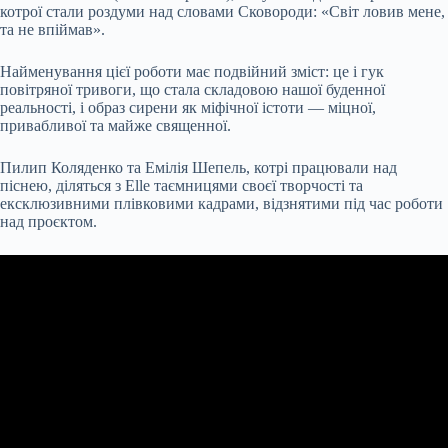
котрої стали роздуми над словами Сковороди: «Світ ловив мене,
та не впіймав».
Найменування цієї роботи має подвійний зміст: це і гук
повітряної тривоги, що стала складовою нашої буденної
реальності, і образ сирени як міфічної істоти — міцної,
привабливої та майже священної.
Пилип Коляденко та Емілія Шепель, котрі працювали над
піснею, діляться з Elle таємницями своєї творчості та
ексклюзивними плівковими кадрами, відзнятими під час роботи
над проєктом.