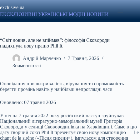
Перейти
exclusive ua
до
вмісту
ЕКСКЛЮЗИВНІ УКРАЇНСЬКІ МОДНІ НОВИНИ
“Світ ловив, але не впіймав”: філософія Сковороди
надихнула нову працю Phil It.
Андрій Марченко
7 Травня, 2026
Знаменитості
Оповідання про витривалість, вірування та спроможність
берегти промінь навіть у найбільш непроглядні часи
Оновлено: 07 травня 2026
У ніч на 7 травня 2022 року російський наступ зруйнував
Національний літературно-меморіальний музей Григорія
Сковороди у селищі Сковородинівка на Харківщині. Саме в цю
дату творчий союз Phil It презентує свою нову композицію — Le
chant de la sirène («Пісня сирени»), імпульсом для створення