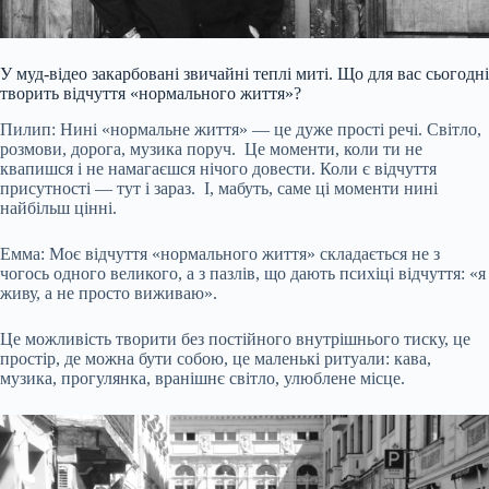
У муд-відео закарбовані звичайні теплі миті. Що для вас сьогодні
творить відчуття «нормального життя»?
Пилип: Нині «нормальне життя» — це дуже прості речі. Світло,
розмови, дорога, музика поруч. Це моменти, коли ти не
квапишся і не намагаєшся нічого довести. Коли є відчуття
присутності — тут і зараз. І, мабуть, саме ці моменти нині
найбільш цінні.
Емма: Моє відчуття «нормального життя» складається не з
чогось одного великого, а з пазлів, що дають психіці відчуття: «я
живу, а не просто виживаю».
Це можливість творити без постійного внутрішнього тиску, це
простір, де можна бути собою, це маленькі ритуали: кава,
музика, прогулянка, вранішнє світло, улюблене місце.