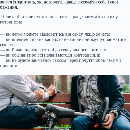
життя із запитань, які дозволять краще зрозуміти себе і свої
бажання.
Наведені нижче пункти дозволять краще зрозуміти власну
готовність:
— ви легко можете відмовитись від сексу, якщо хочете;
— ви впевнені, що на вас ніхто не тисне і не змушує займатись
сексом;
— ви й ваш партнер готові до сексуального контакту;
— ви обізнані про всі наявні методи контрацепції;
— ви не будете займатись сексом через почуття обов’язку чи
провини.