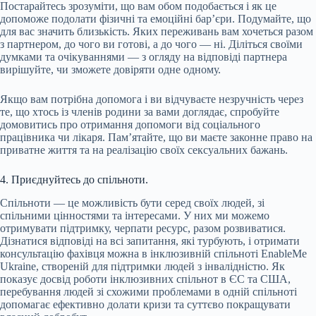
Постарайтесь зрозуміти, що вам обом подобається і як це
допоможе подолати фізичні та емоційні бар’єри. Подумайте, що
для вас значить близькість. Яких переживань вам хочеться разом
з партнером, до чого ви готові, а до чого — ні. Діліться своїми
думками та очікуваннями — з огляду на відповіді партнера
вирішуйте, чи зможете довіряти одне одному.
Якщо вам потрібна допомога і ви відчуваєте незручність через
те, що хтось із членів родини за вами доглядає, спробуйте
домовитись про отримання допомоги від соціального
працівника чи лікаря. Пам’ятайте, що ви маєте законне право на
приватне життя та на реалізацію своїх сексуальних бажань.
4. Приєднуйтесь до спільноти.
Спільноти — це можливість бути серед своїх людей, зі
спільними цінностями та інтересами. У них ми можемо
отримувати підтримку, черпати ресурс, разом розвиватися.
Дізнатися відповіді на всі запитання, які турбують, і отримати
консультацію фахівця можна в інклюзивній спільноті EnableMe
Ukraine, створеній для підтримки людей з інвалідністю. Як
показує досвід роботи інклюзивних спільнот в ЄС та США,
перебування людей зі схожими проблемами в одній спільноті
допомагає ефективно долати кризи та суттєво покращувати