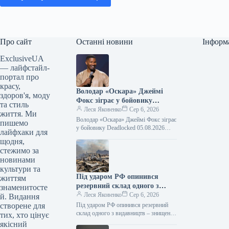
Про сайт
Останні новини
Інформ
ExclusiveUA
— лайфстайл-
портал про
красу,
Володар «Оскара» Джеймі
здоров'я, моду
Фокс зіграє у бойовику
та стиль
Deadlocked
Леся Яковенко
Сер 6, 2026
життя. Ми
Володар «Оскара» Джеймі Фокс зіграє
пишемо
у бойовику Deadlocked 05.08.2026
лайфхаки для
15:38 Укрінформ Голлівудський актор,
щодня,
лауреат премії «Оскар» Джеймі Фокс
стежимо за
зіграє головну…
новинами
культури та
Під ударом РФ опинився
життям
резервний склад одного з
знаменитосте
видавництв – знищені 100
Леся Яковенко
Сер 6, 2026
й. Видання
тисяч книг
створене для
Під ударом РФ опинився резервний
склад одного з видавництв – знищені
тих, хто цінує
100 тисяч книг 05.08.2026 21:01
якісний