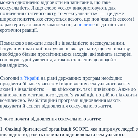
можна однозначно відповісти на запитання, що таке
сексуальність. Якщо слово «секс» використовують для
позначення статевого акту, то «сексуальність» — це дуже
широке поняття, яке стосується всього, що пов`язане із сексом і
характеризує людину комплексно, а
не лише
її здатність до
еротичної реакції.
Помилково вважати людей з інвалідністю несексуальними.
Існування таких хибних уявлень вказує на те, що суспільству
необхідно більше просвітницьких заходів, які змінять застарілі
соціокультурні уявлення, а також ставлення до людей з
інвалідністю.
Сьогодні
в Україні
на рівні державних програм необхідно
приділяти більше уваги темі відновлення сексуального життя
людей з інвалідністю — як військових, так і цивільних. Адже до
відновлення ментального здоров’я українців потрібно підходити
комплексно. Реабілітаційні програми відновлення мають
врахувати й аспект відновлення сексуального життя.
З чого почати відновлення сексуального життя:
1. Фахівці британської організації SCOPE, яка підтримує людей з
інвалідністю, радять починати відновлювати сексуального