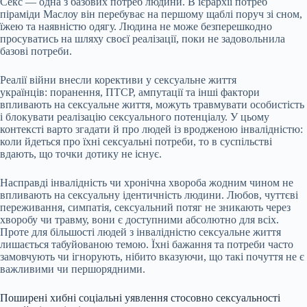
Секс — одна з базових потреб людини. В ієрархії потреб
піраміди Маслоу він перебуває на першому щаблі поруч зі сном,
їжею та наявністю одягу. Людина не може безперешкодно
просуватись на шляху своєї реалізації, поки не задовольнила
базові потреби.
Реалії війни внесли корективи у сексуальне життя
українців: поранення, ПТСР, ампутації та інші фактори
впливають на сексуальне життя, можуть травмувати особистість
і блокувати реалізацію сексуального потенціалу. У цьому
контексті варто згадати й про людей із вродженою інвалідністю:
коли йдеться про їхні сексуальні потреби, то в суспільстві
вдають, що точки дотику не існує.
Насправді інвалідність чи хронічна хвороба жодним чином не
впливають на сексуальну ідентичність людини. Любов, чуттєві
переживання, симпатія, сексуальний потяг не зникають через
хворобу чи травму, вони є доступними абсолютно для всіх.
Проте для більшості людей з інвалідністю сексуальне життя
лишається табуйованою темою. Їхні бажання та потреби часто
замовчують чи ігнорують, нібито вказуючи, що такі почуття не є
важливими чи першорядними.
Поширені хибні соціальні уявлення стосовно сексуальності