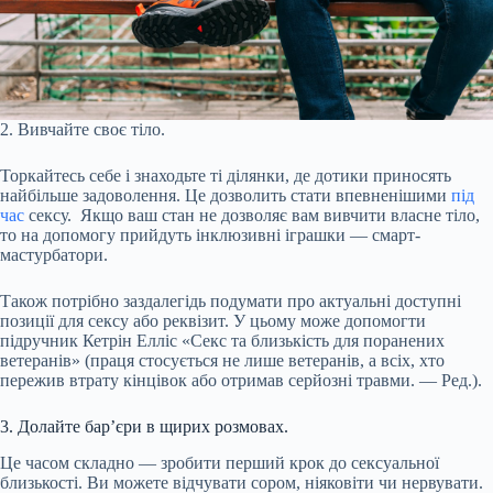
2. Вивчайте своє тіло.
Торкайтесь себе і знаходьте ті ділянки, де дотики приносять
найбільше задоволення. Це дозволить стати впевненішими
під
час
сексу. Якщо ваш стан не дозволяє вам вивчити власне тіло,
то на допомогу прийдуть інклюзивні іграшки — смарт-
мастурбатори.
Також потрібно заздалегідь подумати про актуальні доступні
позиції для сексу або реквізит. У цьому може допомогти
підручник Кетрін Елліс «Секс та близькість для поранених
ветеранів» (праця стосується не лише ветеранів, а всіх, хто
пережив втрату кінцівок або отримав серйозні травми. — Ред.).
3. Долайте бар’єри в щирих розмовах.
Це часом складно — зробити перший крок до сексуальної
близькості. Ви можете відчувати сором, ніяковіти чи нервувати.