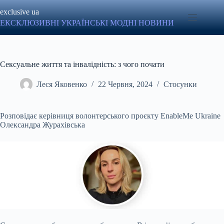
Перейти
exclusive ua
до
вмісту
ЕКСКЛЮЗИВНІ УКРАЇНСЬКІ МОДНІ НОВИНИ
Сексуальне життя та інвалідність: з чого почати
Леся Яковенко
22 Червня, 2024
Стосунки
Розповідає керівниця волонтерського проєкту EnableMe Ukraine
Олександра Журахівська