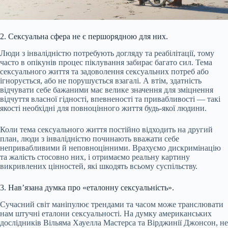
2. Сексуальна сфера не є першорядною для них.
Люди з інвалідністю потребують догляду та реабілітації, тому
часто в опікунів процес піклування забирає багато сил. Тема
сексуального життя та задоволення сексуальних потреб або
ігнорується, або не порушується взагалі. А втім, здатність
відчувати себе бажаними має велике значення для зміцнення
відчуття власної гідності, впевненості та привабливості — такі
якості необхідні для повноцінного життя будь-якої людини.
Коли тема сексуального життя постійно відходить на другий
план, люди з інвалідністю починають вважати себе
непривабливими й неповноцінними. Врахуємо дискримінацію
та жалість стосовно них, і отримаємо реальну картину
викривлених цінностей, які шкодять всьому суспільству.
3. Нав’язана думка про «еталонну сексуальність».
Сучасний світ маніпулює трендами та часом може транслювати
нам штучні еталони сексуальності. На думку американських
дослідників Вільяма Хауелла Мастерса та Вірджинії Джонсон, не