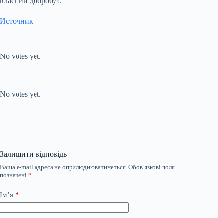
власний добробут.
Источник
Submit Rating
Rate this item:
No votes yet.
Submit Rating
Rate this item:
No votes yet.
Залишити відповідь
Ваша e-mail адреса не оприлюднюватиметься.
Обов’язкові поля
позначені
*
Ім’я
*