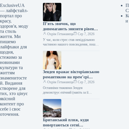
ExclusiveUA
П
— лайфстайл-
С
портал про
К
красу,
и
П’ять звичок, що
здоров'я, моду
допомагають знизити рівень
та стиль
кортизолу
Охрім Гетьманець
Сер 7, 2026
життя. Ми
У час, коли стрес став невіддільною
пишемо
частиною нашого повсякдення, пошук
лайфхаки для
душевного спокою — це більше не
щодня,
розкіш, а життєва необхідність.…
стежимо за
новинами
культури та
Зендея вражає вікторіанською
життям
романтикою на прем’єрі
знаменитосте
“Людини-павука”
Охрім Гетьманець
Сер 7, 2026
й. Видання
створене для
Останніми тижнями Зендея
демонструє епічний (навіть за її
тих, хто цінує
високими стандартами) марафон
якісний
виходів на червону доріжку. Перед
контент про
тим як остаточно затвердити…
себе і своє
оточення.
Британський пляж, куди
повертаються сотні