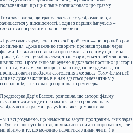
ізольованими, що ще більше поглиблювало цю травму.
Тиха зауважила, що травма часто не є усвідомленою, а
залишається у підсвідомості, і один з перших імпульсів –
сховатися і перестати про це говорити.
«Проте саме формулювання своєї проблеми — це перший крок
до зцілення. Дуже важливо говорити про наші травми через
фільми. І важливо говорити про це вже зараз, тому що війна
триває, багато що змінюється, трансформується з неймовірною
швидкістю. Проте якщо ми будемо відкладати постійно ці історії
на потім, ми самі, як автори, і наші глядачі не будемо здатні
пропрацювати проблеми сьогодення вже зараз. Тому фільм цей
для нас дуже важливий, він нам здається релевантним у
сьогоденні», – сказала сценаристка та режисерка.
Продюсерка Дар’я Бассель розповіла, що автори фільму
намагаються дослідити разом зі своєю героїнею шлях
усвідомлення травми і розуміння, як з цим жити далі.
«Ми всі розуміємо, що неможливо забути про травми, яких зараз
набуває наше суспільство, неможливо з ними попрощатися, але
ми віримо в те, що можливо навчитися з ними жити. І в