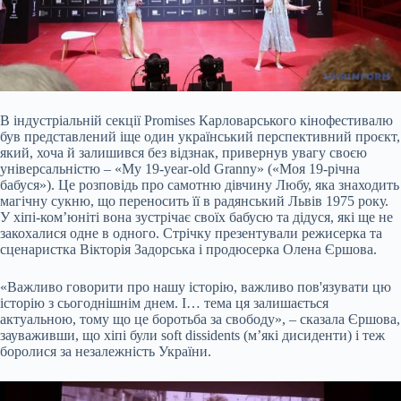
В індустріальній секції Promises Карловарського кінофестивалю
був представлений іще один український перспективний проєкт,
який, хоча й залишився без відзнак, привернув увагу своєю
універсальністю – «My 19-year-old Granny» («Моя 19-річна
бабуся»). Це розповідь про самотню дівчину Любу, яка знаходить
магічну сукню, що переносить її в радянський Львів 1975 року.
У хіпі-ком’юніті вона зустрічає своїх бабусю та дідуся, які ще не
закохалися одне в одного. Стрічку презентували режисерка та
сценаристка Вікторія Задорська і продюсерка Олена Єршова.
«Важливо говорити про нашу історію, важливо пов'язувати цю
історію з сьогоднішнім днем. І… тема ця залишається
актуальною, тому що це боротьба за свободу», – сказала Єршова,
зауваживши, що хіпі були soft dissidents (м’які дисиденти) і теж
боролися за незалежність України.