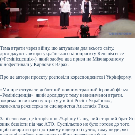
Тема втрати через війну, що актуальна для всього світу,
досліджують автори українського кінопроєкту Reminiscence
(«Ремінісценція»), який здобув два призи на Міжнародному
кінофестивалі у Карлових Варах.
Про це автори проєкту розповіли кореспондентові Укрінформу.
«Ми презентували дебютний повнометражний ігровий фільм
«Ремінісценція», який досліджує
тему невизначеної втрати,
зокрема невизначену втрату у війні Росії з Україною», –
зазначила режисерка та сценаристка Анастасія Тиха.
За її словами, це історія про 25-річну Сашу, чий старший брат Ян
зник безвісти під час АТО. Суспільство не було готове до того,
щоб говорити про цю травму відверто і гучно, тому люди, які
вже тоді глибоко проживали війну, переважно були