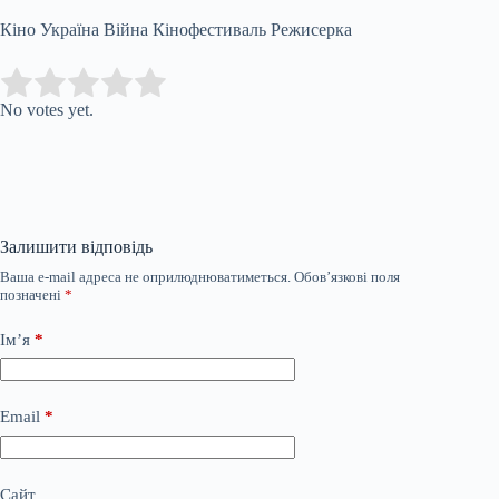
Кіно Україна Війна Кінофестиваль Режисерка
Submit Rating
Rate this item:
No votes yet.
Залишити відповідь
Ваша e-mail адреса не оприлюднюватиметься.
Обов’язкові поля
позначені
*
Ім’я
*
Email
*
Сайт