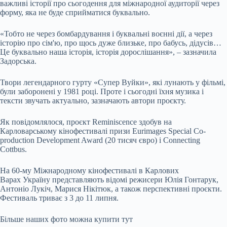
важливі історії про сьогодення для міжнародної аудиторії через
форму, яка не буде сприйматися буквально.
«Тобто не через бомбардування і буквальні воєнні дії, а через
історію про сім'ю, про щось дуже близьке, про бабусь, дідусів…
Це буквально наша історія, історія дорослішання», – зазначила
Задорська.
Твори легендарного гурту «Супер Вуйки», які лунають у фільмі,
були заборонені у 1981 році. Проте і сьогодні їхня музика і
тексти звучать актуально, зазначають автори проєкту.
Як повідомлялося, проєкт Reminiscence здобув на
Карловарському кінофестивалі призи Eurimages Special Co-
production Development Award (20 тисяч євро) і Connecting
Cottbus.
На 60-му Міжнародному кінофестивалі в Карлових
Варах Україну представляють відомі режисери Юлія Гонтарук,
Антоніо Лукіч, Марися Нікітюк, а також перспективні проєкти.
Фестиваль триває з 3 до 11 липня.
Більше наших фото можна купити тут