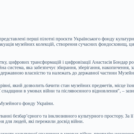
редставлені перші пілотні проєкти Українського фонду культурн
акуація музейних колекцій, створення сучасних фондосховищ, циф
тку, цифрових трансформацій і цифровізації Анастасія Бондар р
а система, яка забезпечує збирання, зберігання, накопичення, з
 є державною власністю та належать до державної частини Музей
ні, який дозволить бачити стан музейних предметів, місце їхньо
 спадщини в умовах війни та післявоєнного відновлення", – зазн
 Музейного фонду України.
анні безбар’єрного та інклюзивного культурного простору. За її 
ня для людей, які пережили досвід війни.
захисту культурної спадщини в умовах війни, протидію незакон