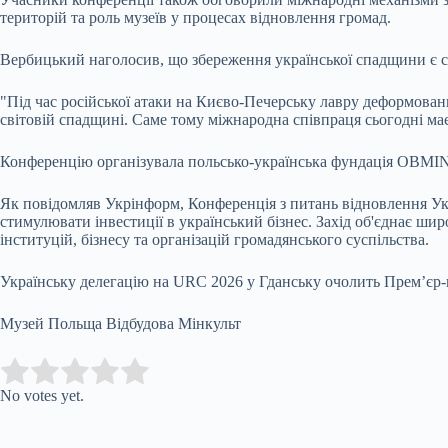
територій та роль музеїв у процесах відновлення громад.
Вербицький наголосив, що збереження української спадщини є с
"Під час російської атаки на Києво-Печерську лавру деформовани
світовій спадщині. Саме тому міжнародна співпраця сьогодні має
Конференцію організувала польсько-українська фундація OBMIN 
Як повідомляв Укрінформ, Конференція з питань відновлення Укр
стимулювати інвестиції в український бізнес. Захід об'єднає ши
інституцій, бізнесу та організацій громадянського суспільства.
Українську делегацію на URC 2026 у Гданську очолить Прем’єр-
Музей Польща Відбудова Мінкульт
Submit Rating
Rate this item:
No votes yet.