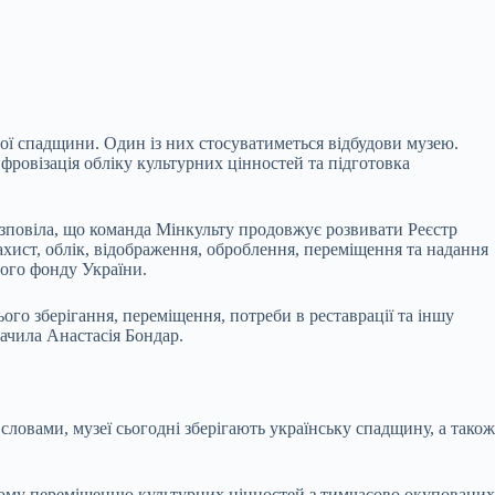
ої спадщини. Один із них стосуватиметься відбудови музею.
ровізація обліку культурних цінностей та підготовка
озповіла, що команда Мінкульту продовжує розвивати Реєстр
ахист, облік, відображення, оброблення, переміщення та надання
ного фонду України.
го зберігання, переміщення, потреби в реставрації та іншу
ачила Анастасія Бондар.
словами, музеї сьогодні зберігають українську спадщину, а також
ному переміщенню культурних цінностей з тимчасово окупованих