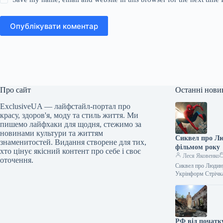
Опублікувати коментар
Про сайт
Останні нови
ExclusiveUA — лайфстайл-портал про
красу, здоров'я, моду та стиль життя. Ми
пишемо лайфхаки для щодня, стежимо за
новинами культури та життям
Сиквел про Лю
знаменитостей. Видання створене для тих,
фільмом року
хто цінує якісний контент про себе і своє
Леся Яковенко
оточення.
Сиквел про Людину
Укрінформ Стрічк
РФ від початк