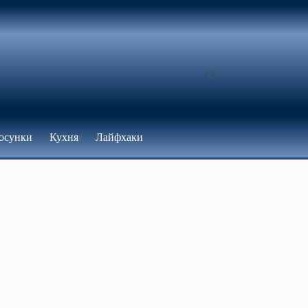
осунки
Кухня
Лайфхаки