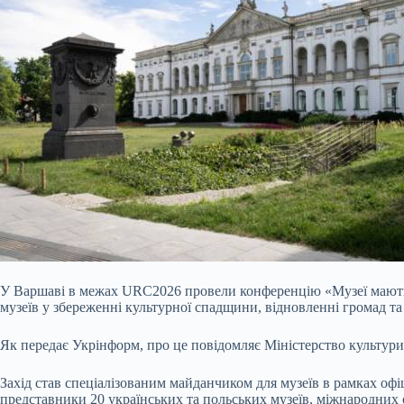
У Варшаві в межах URC2026 провели конференцію «Музеї мають г
музеїв у збереженні культурної спадщини, відновленні громад т
Як передає Укрінформ, про це повідомляє Міністерство культури
Захід став спеціалізованим майданчиком для музеїв в рамках оф
представники 20 українських та польських музеїв, міжнародних о