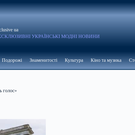
clusive ua
КСКЛЮЗИВНІ УКРАЇНСЬКІ МОДНІ НОВИНИ
Подорожі
Знаменитості
Культура
Кіно та музика
Ст
ь голос»