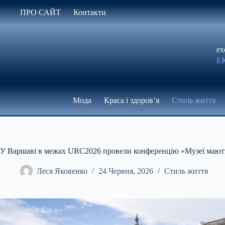
Перейти
ПРО САЙТ
Контакти
до
вмісту
ex
Е
Мода
Краса і здоров’я
Стиль життя
У Варшаві в межах URC2026 провели конференцію «Музеї мают
Леся Яковенко
24 Червня, 2026
Стиль життя