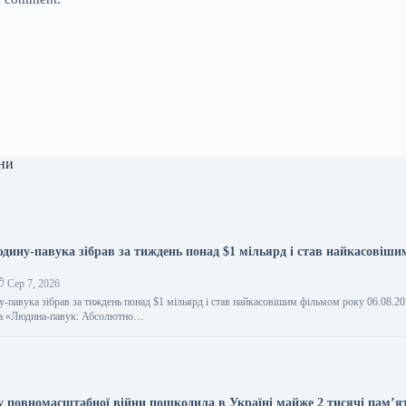
ни
дину-павука зібрав за тиждень понад $1 мільярд і став найкасовіши
Сер 7, 2026
-павука зібрав за тиждень понад $1 мільярд і став найкасовішим фільмом року 06.08.20
а «Людина-павук: Абсолютно…
у повномасштабної війни пошкодила в Україні майже 2 тисячі пам’я