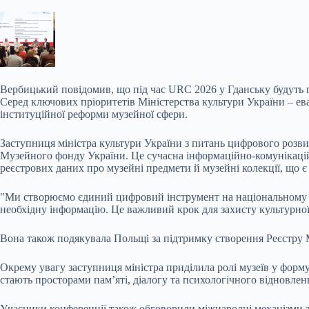
Вербицький повідомив, що під час URC 2026 у Гданську будуть п
Серед ключових пріоритетів Міністерства культури України – ев
інституційної реформи музейної сфери.
Заступниця міністра культури України з питань цифрового розви
Музейного фонду України. Це сучасна інформаційно-комунікаційн
реєстрових даних про музейні предмети й музейні колекції, що
"Ми створюємо єдиний цифровий інструмент на національному рів
необхідну інформацію. Це важливий крок для захисту культурної
Вона також подякувала Польщі за підтримку створення Реєстру
Окрему увагу заступниця міністра приділила ролі музеїв у формув
стають просторами пам’яті, діалогу та психологічного відновлен
Учасники конференції також обговорили міжнародні механізми 