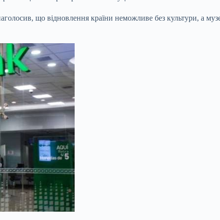
голосив, що відновлення країни неможливе без культури, а музе