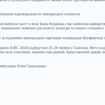
пільною відповідальністю міжнародної спільноти.
й вибухом хрест із вежі Івана Кущника став символом варварства,
 вирішальне значення для захисту культури та нашого спільного 
за підтримки міжнародних партнерів напередодні Конференції з 
аїни (URC 2026) відбудеться 25–26 червня у Гданську. Мета под
роке коло учасників, зокрема глав держав, представників урядів,
міністерка Юлія Свириденко.