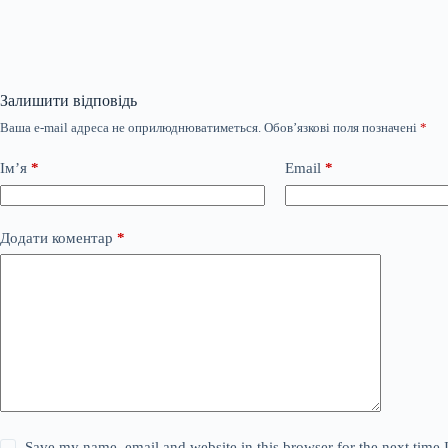
Залишити відповідь
Ваша e-mail адреса не оприлюднюватиметься.
Обов’язкові поля позначені
*
Ім’я
*
Email
*
Додати коментар
*
Save my name, email and website in this browser for the next time