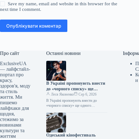
Save my name, email and website in this browser for the
next time I comment.
Опублікувати коментар
Про сайт
Останні новини
Інформ
ExclusiveUA
П
— лайфстайл-
С
портал про
К
красу,
и
В Україні пропонують внести
здоров'я, моду
до «чорного списку» ще
та стиль
одного російського музиканта
Леся Яковенко
Сер 6, 2026
життя. Ми
В Україні пропонують внести до
пишемо
«чорного списку» ще одного
лайфхаки для
російського музиканта 06.08.2026
щодня,
15:25 Укрінформ Нацрада з питань
стежимо за
телебачення і радіомовлення…
новинами
культури та
Одеський кінофестиваль
життям