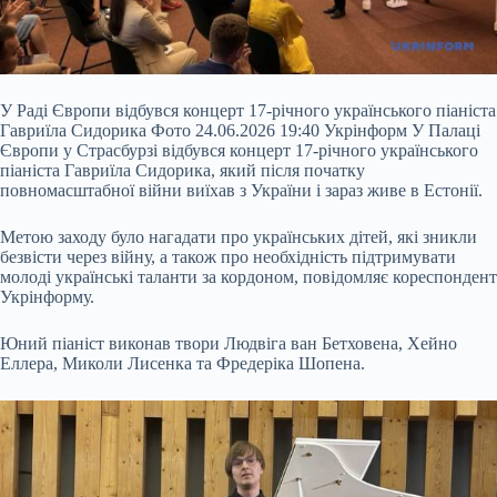
У Раді Європи відбувся концерт 17-річного українського піаніста
Гавриїла Сидорика Фото 24.06.2026 19:40 Укрінформ У Палаці
Європи у Страсбурзі відбувся концерт 17-річного українського
піаніста Гавриїла Сидорика, який після початку
повномасштабної війни виїхав з України і зараз живе в Естонії.
Метою заходу було нагадати про українських дітей, які зникли
безвісти через війну, а також про необхідність підтримувати
молоді українські таланти за кордоном, повідомляє кореспондент
Укрінформу.
Юний
піаніст виконав твори Людвіга ван Бетховена, Хейно
Еллера, Миколи Лисенка та Фредеріка Шопена.