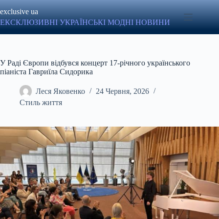
Перейти
exclusive ua
до
вмісту
ЕКСКЛЮЗИВНІ УКРАЇНСЬКІ МОДНІ НОВИНИ
У Раді Європи відбувся концерт 17-річного українського
піаніста Гавриїла Сидорика
Леся Яковенко
24 Червня, 2026
Стиль життя