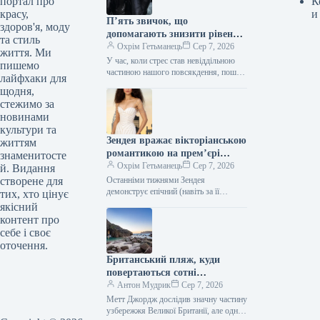
портал про
К
красу,
и
П’ять звичок, що
здоров'я, моду
допомагають знизити рівень
та стиль
кортизолу
Охрім Гетьманець
Сер 7, 2026
життя. Ми
У час, коли стрес став невіддільною
пишемо
частиною нашого повсякдення, пошук
лайфхаки для
душевного спокою — це більше не
щодня,
розкіш, а життєва необхідність.…
стежимо за
новинами
культури та
Зендея вражає вікторіанською
життям
романтикою на прем’єрі
знаменитосте
“Людини-павука”
Охрім Гетьманець
Сер 7, 2026
й. Видання
створене для
Останніми тижнями Зендея
демонструє епічний (навіть за її
тих, хто цінує
високими стандартами) марафон
якісний
виходів на червону доріжку. Перед
контент про
тим як остаточно затвердити…
себе і своє
оточення.
Британський пляж, куди
повертаються сотні
відвідувачів
Антон Мудрик
Сер 7, 2026
Метт Джордж дослідив значну частину
узбережжя Великої Британії, але одне