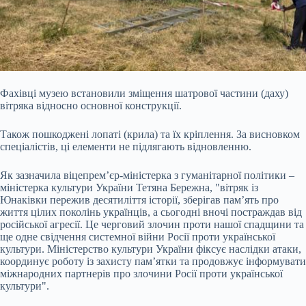
Фахівці музею встановили зміщення шатрової частини (даху)
вітряка відносно основної конструкції.
Також пошкоджені лопаті (крила) та їх кріплення. За висновком
спеціалістів, ці елементи не підлягають відновленню.
Як зазначила віцепрем’єр-міністерка з гуманітарної політики –
міністерка культури України Тетяна Бережна, "вітряк із
Юнаківки пережив десятиліття історії, зберігав пам’ять про
життя цілих поколінь українців, а сьогодні вночі постраждав від
російської агресії. Це черговий злочин проти нашої спадщини та
ще одне свідчення системної війни Росії проти української
культури. Міністерство культури України фіксує наслідки атаки,
координує роботу із захисту пам’ятки та продовжує інформувати
міжнародних партнерів про злочини Росії проти української
культури".