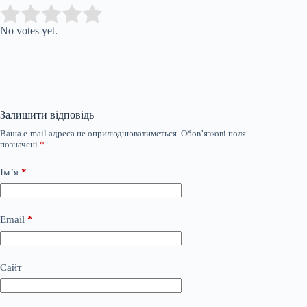
Submit Rating
Rate this item:
No votes yet.
Залишити відповідь
Ваша e-mail адреса не оприлюднюватиметься.
Обов’язкові поля
позначені
*
Ім’я
*
Email
*
Сайт