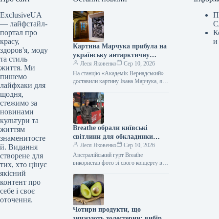
ExclusiveUA
П
— лайфстайл-
С
портал про
К
красу,
и
Картина Марчука прибула на
здоров'я, моду
українську антарктичну
та стиль
станцію
Леся Яковенко
Сер 10, 2026
життя. Ми
На станцію «Академік Вернадський»
пишемо
доставили картину Івана Марчука, яку
лайфхаки для
він подарував українським
щодня,
полярникам На антарктичну станцію
стежимо за
«Академік Вернадський» доставили
новинами
роботу…
культури та
Breathe обрали київські
життям
світлини для обкладинки
знаменитосте
альбому
Леся Яковенко
Сер 10, 2026
й. Видання
створене для
Австралійський гурт Breathe
використав фото зі свого концерту в
тих, хто цінує
Києві для обкладинки свого другого
якісний
альбому. Про це артисти повідомили
контент про
у…
себе і своє
оточення.
Чотири продукти, що
знижують холестерин: вибір