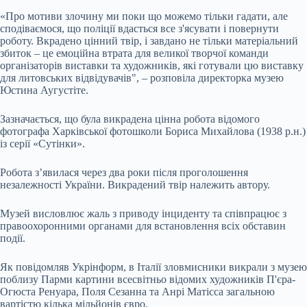
«Про мотиви злочину ми поки що можемо тільки гадати, але
сподіваємося, що поліції вдасться все з'ясувати і повернути
роботу. Вкрадено цінний твір, і завдано не тільки матеріальний
збиток – це емоційна втрата для великої творчої команди
організаторів виставки та художників, які готували цю виставку
для литовських відвідувачів", – розповіла директорка музею
Юстина Аугустіте.
Зазначається, що була викрадена цінна робота відомого
фотографа Харківської фотошколи Бориса Михайлова (1938 р.н.)
із серії «Сутінки».
Робота з’явилася через два роки після проголошення
незалежності України. Викрадений твір належить автору.
Музей висловлює жаль з приводу інциденту та співпрацює з
правоохоронними органами для встановлення всіх обставин
події.
Як повідомляв Укрінформ, в Італії зловмисники викрали з музею
поблизу Парми картини всесвітньо відомих художників П'єра-
Огюста Ренуара, Поля Сезанна та Анрі Матісса загальною
вартістю кілька мільйонів євро.