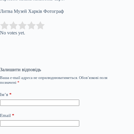
Литва Музей Харків Фотограф
Submit Rating
Rate this item:
No votes yet.
Залишити відповідь
Ваша e-mail адреса не оприлюднюватиметься.
Обов’язкові поля
позначені
*
Ім’я
*
Email
*