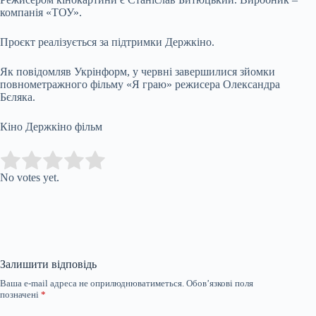
компанія «ТОУ».
Проєкт реалізується за підтримки Держкіно.
Як повідомляв Укрінформ, у червні завершилися зйомки
повнометражного фільму «Я граю» режисера Олександра
Бєляка.
Кіно Держкіно фільм
Submit Rating
Rate this item:
No votes yet.
Залишити відповідь
Ваша e-mail адреса не оприлюднюватиметься.
Обов’язкові поля
позначені
*