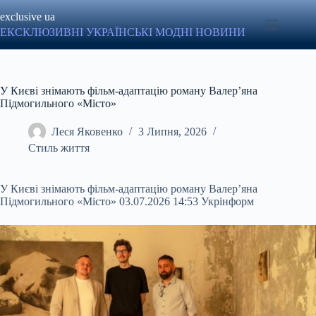
Перейти
exclusive ua
до
вмісту
ЕКСКЛЮЗИВНІ УКРАЇНСЬКІ МОДНІ НОВИНИ
У Києві знімають фільм-адаптацію роману Валер’яна
Підмогильного «Місто»
Леся Яковенко
3 Липня, 2026
Стиль життя
У Києві знімають фільм-адаптацію роману Валер’яна
Підмогильного «Місто» 03.07.2026 14:53 Укрінформ