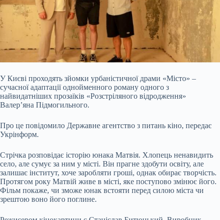
У Києві проходять зйомки урбаністичної драми «Місто» –
сучасної адаптації однойменного роману одного з
найвидатніших прозаїків «Розстріляного відродження»
Валер’яна Підмогильного.
Про це повідомило Державне агентство з питань кіно, передає
Укрінформ.
Стрічка розповідає історію юнака Матвія. Хлопець ненавидить
село, але сумує за ним у місті. Він прагне здобути
освіту, але
залишає інститут, хоче заробляти гроші, однак обирає творчість.
Протягом року Матвій живе в місті, яке поступово змінює його.
Фільм покаже, чи зможе юнак встояти перед силою міста чи
зрештою воно його поглине.
Режисером кінокартини є Станіслав Битюцький. Виробник –