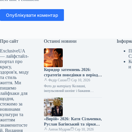
Опублікувати коментар
Про сайт
Останні новини
Інформ
ExclusiveUA
П
— лайфстайл-
С
портал про
К
красу,
и
Коридор затемнень 2026:
здоров'я, моду
стратегія поведінки в період з
та стиль
12 до 28 серпня
Федір Сахно
Сер 10, 2026
життя. Ми
Фото до матеріалу Колишні,
пишемо
імпульсивний шопінг і бажання
лайфхаки для
змінити все й одразу: практичний гайд
щодня,
на один з найбільш обговорюваних
стежимо за
астрологічних…
новинами
культури та
«Вирій» 2026: Катя Сільченко,
життям
Руслан Багінський та зірки
знаменитосте
стилю в найяскравіших
Антон Мудрик
Сер 10, 2026
й. Видання