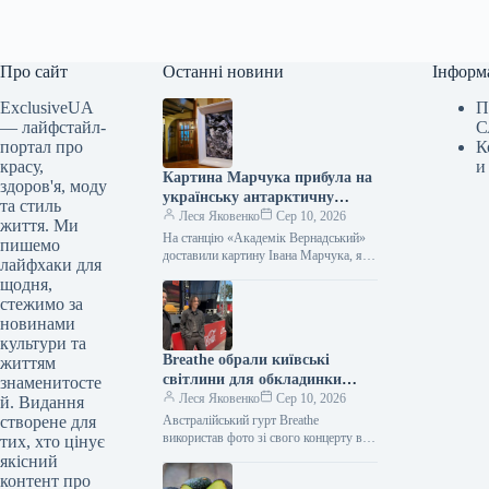
Про сайт
Останні новини
Інформ
ExclusiveUA
П
— лайфстайл-
С
портал про
К
красу,
и
Картина Марчука прибула на
здоров'я, моду
українську антарктичну
та стиль
станцію
Леся Яковенко
Сер 10, 2026
життя. Ми
На станцію «Академік Вернадський»
пишемо
доставили картину Івана Марчука, яку
лайфхаки для
він подарував українським
щодня,
полярникам На антарктичну станцію
стежимо за
«Академік Вернадський» доставили
новинами
роботу…
культури та
Breathe обрали київські
життям
світлини для обкладинки
знаменитосте
альбому
Леся Яковенко
Сер 10, 2026
й. Видання
створене для
Австралійський гурт Breathe
використав фото зі свого концерту в
тих, хто цінує
Києві для обкладинки свого другого
якісний
альбому. Про це артисти повідомили
контент про