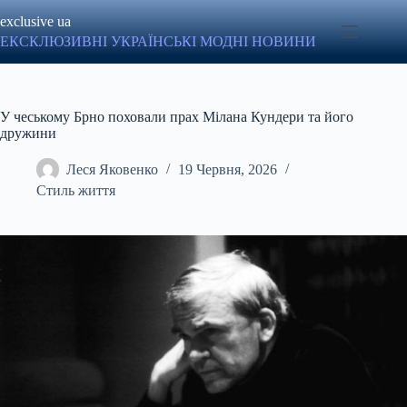
Перейти
exclusive ua
до
вмісту
ЕКСКЛЮЗИВНІ УКРАЇНСЬКІ МОДНІ НОВИНИ
У чеському Брно поховали прах Мілана Кундери та його
дружини
Леся Яковенко
19 Червня, 2026
Стиль життя