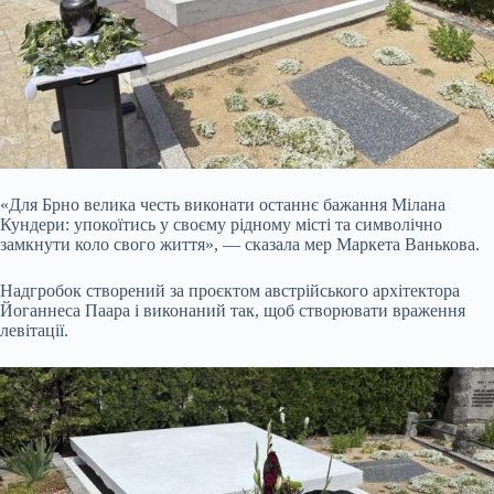
«Для Брно велика честь виконати останнє бажання Мілана
Кундери: упокоїтись у своєму рідному місті та
символічно
замкнути коло свого життя», — сказала мер Маркета Ванькова.
Надгробок створений за проєктом австрійського архітектора
Йоганнеса Паара і виконаний так, щоб створювати враження
левітації.