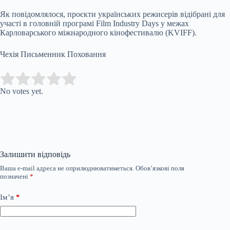
Як повідомлялося, проєкти українських режисерів відібрані для
участі в головній програмі Film Industry Days у межах
Карловарського міжнародного кінофестивалю (KVIFF).
Чехія Письменник Поховання
Submit Rating
Rate this item:
No votes yet.
Залишити відповідь
Ваша e-mail адреса не оприлюднюватиметься.
Обов’язкові поля
позначені
*
Ім’я
*