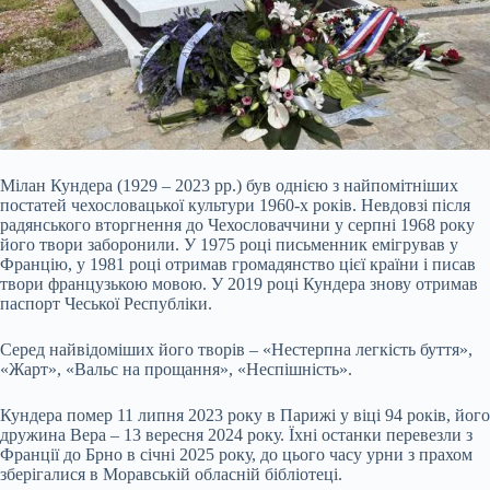
Мілан Кундера (1929 – 2023 рр.) був однією з найпомітніших
постатей чехословацької культури 1960-х років. Невдовзі після
радянського вторгнення до Чехословаччини у серпні 1968 року
його твори заборонили. У 1975 році письменник емігрував у
Францію, у 1981 році отримав громадянство цієї країни і писав
твори французькою мовою. У 2019 році Кундера знову отримав
паспорт Чеської Республіки.
Серед найвідоміших його творів – «Нестерпна легкість буття»,
«Жарт», «Вальс на прощання», «Неспішність».
Кундера помер 11 липня 2023 року в Парижі у віці 94 років, його
дружина Вера – 13 вересня 2024 року. Їхні останки перевезли з
Франції до Брно в січні 2025 року, до цього часу урни з прахом
зберігалися в Моравській обласній бібліотеці.