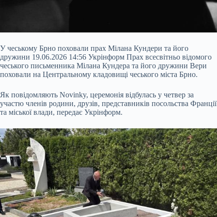
У чеському Брно поховали прах Мілана Кундери та його
дружини 19.06.2026 14:56 Укрінформ Прах всесвітньо відомого
чеського письменника Мілана Кундера та його дружини Вери
поховали на Центральному кладовищі чеського міста Брно.
Як повідомляють Novinky, церемонія відбулась у четвер за
участю членів родини, друзів, представників посольства Франції
та міської влади, передає Укрінформ.