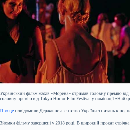
Український фільм жахів «Морена» отримав головну премію від T
головну премію від Tokyo Horror Film Festival у номінації «Най
Про це
повідомило Державне агентство України з питань кіно, п
Зйомки фільму завершені у 2018 році. В широкий прокат стрічка