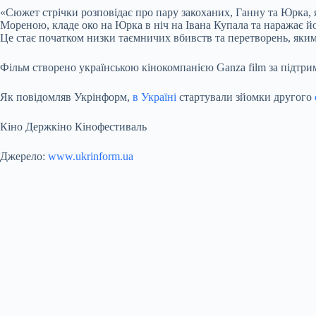
«Сюжет стрічки розповідає про пару закоханих, Ганну та Юрка, я
Мореною, кладе око на Юрка в ніч на Івана Купала та наражає й
Це стає початком низки таємничих вбивств та перетворень, яким
Фільм створено українською кінокомпанією Ganza film за підтри
Як повідомляв Укрінформ,
в Україні
стартували зйомки другого
Кіно Держкіно Кінофестиваль
Джерело:
www.ukrinform.ua