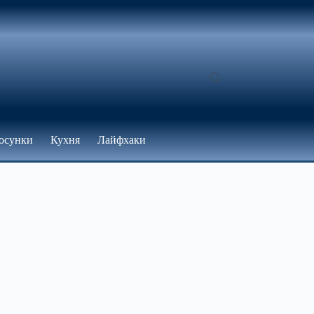
осунки
Кухня
Лайфхаки