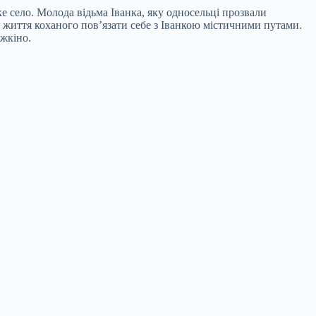
е село. Молода відьма Іванка, яку односельці прозвали
 життя коханого пов’язати себе з Іванкою містичними путами.
жкіно.