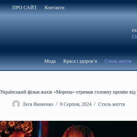
Перейти
ПРО САЙТ
Контакти
до
вмісту
ex
Е
Мода
Краса і здоров’я
Стиль життя
Український фільм жахів «Морена» отримав головну премію від To
Леся Яковенко
9 Серпня, 2024
Стиль життя