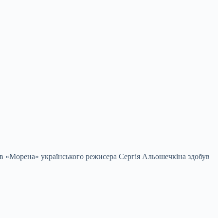
хів «Морена» українського режисера Сергія Альошечкіна здобув