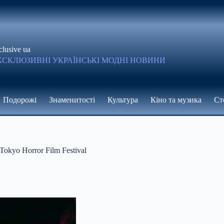
clusive ua
КСКЛЮЗИВНІ УКРАЇНСЬКІ МОДНІ НОВИНИ
Подорожі
Знаменитості
Культура
Кіно та музика
Ст
kyo Horror Film Festival