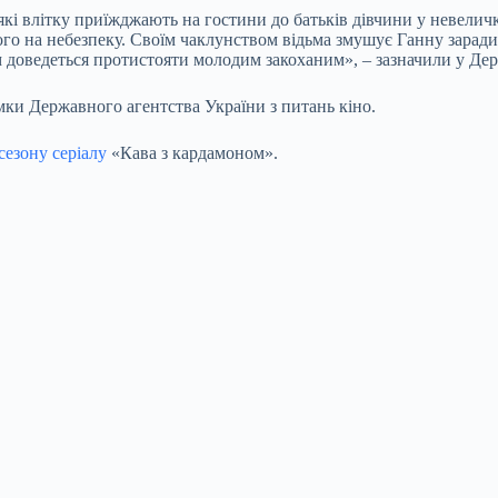
кі влітку приїжджають на гостини до батьків дівчини у невеличк
ого на небезпеку. Своїм чаклунством відьма змушує Ганну заради
 доведеться протистояти молодим закоханим», – зазначили у Дер
мки Державного агентства України з питань кіно.
сезону серіалу
«Кава з кардамоном».