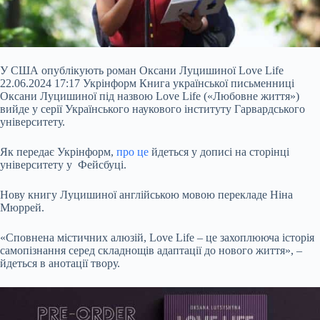
У США опублікують роман Оксани Луцишиної Love Life
22.06.2024 17:17 Укрінформ Книга української письменниці
Оксани Луцишиної під назвою Love Life («Любовне життя»)
вийде у серії Українського наукового інституту Гарвардського
університету.
Як передає Укрінформ,
про це
йдеться у дописі на сторінці
університету у Фейсбуці.
Нову книгу Луцишиної англійською мовою перекладе Ніна
Мюррей.
«Сповнена містичних алюзій, Love Life – це захоплююча історія
самопізнання серед складнощів адаптації до нового життя», –
йдеться в анотації твору.