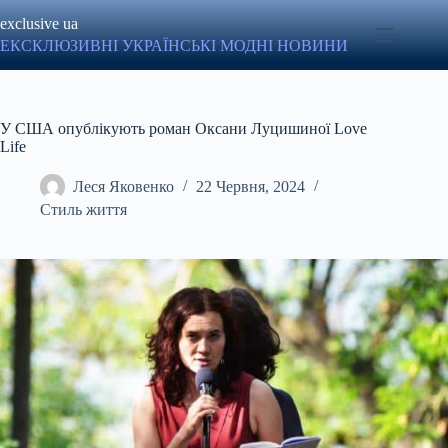
Перейти
exclusive ua
до
вмісту
ЕКСКЛЮЗИВНІ УКРАЇНСЬКІ МОДНІ НОВИНИ
У США опублікують роман Оксани Луцишиної Love
Life
Леся Яковенко
22 Червня, 2024
Стиль життя