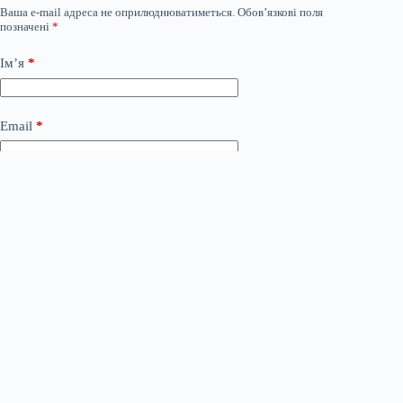
Ваша e-mail адреса не оприлюднюватиметься.
Обов’язкові поля
позначені
*
Ім’я
*
Email
*
Сайт
Додати коментар
*