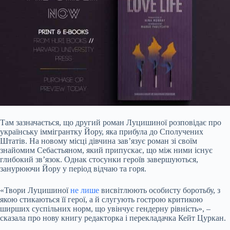
Там зазначається, що другий роман Луцишиної розповідає про
українську іммігрантку Йору, яка прибула до Сполучених
Штатів. На новому місці дівчина зав’язує роман зі своїм
знайомим Себастьяном, який припускає, що між ними існує
глибокий зв’язок. Однак стосунки героїв завершуються,
занурюючи Йору у період відчаю та горя.
«Твори Луцишиної
не лише
висвітлюють особисту боротьбу, з
якою стикаються її герої, а й слугують гострою критикою
ширших суспільних норм, що увінчує гендерну рівність», –
сказала про нову книгу редакторка і перекладачка Кейт Цуркан.