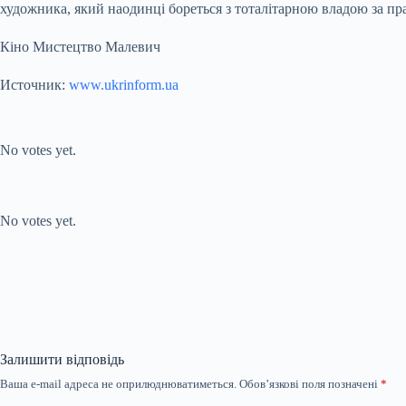
художника, який наодинці бореться з тоталітарною владою за пр
Кіно Мистецтво Малевич
Источник:
www.ukrinform.ua
Submit Rating
Rate this item:
No votes yet.
Submit Rating
Rate this item:
No votes yet.
Залишити відповідь
Ваша e-mail адреса не оприлюднюватиметься.
Обов’язкові поля позначені
*