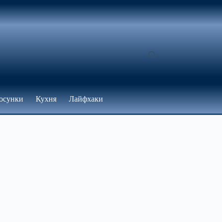
осунки
Кухня
Лайфхаки