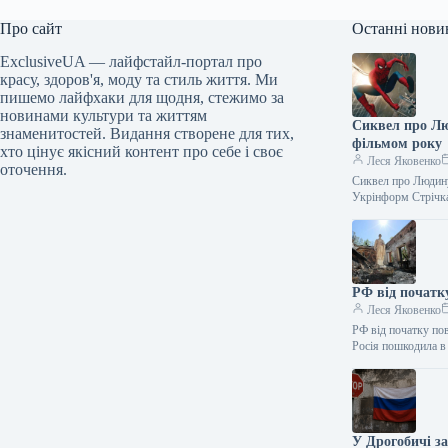
Про сайт
Останні нови
ExclusiveUA — лайфстайл-портал про
красу, здоров'я, моду та стиль життя. Ми
пишемо лайфхаки для щодня, стежимо за
новинами культури та життям
Сиквел про Лю
знаменитостей. Видання створене для тих,
фільмом року
хто цінує якісний контент про себе і своє
Леся Яковенко
оточення.
Сиквел про Людину
Укрінформ Стрічк
РФ від початк
Леся Яковенко
РФ від початку по
Росія пошкодила в
У Дрогобичі з