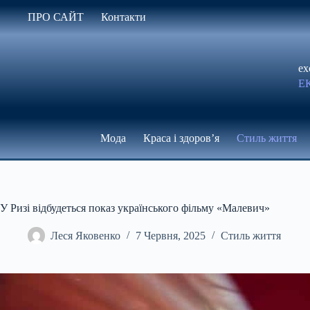
Перейти
ПРО САЙТ
Контакти
до
вмісту
ex
Е
Мода
Краса і здоров’я
Стиль життя
У Ризі відбудеться показ українського фільму «Малевич»
Леся Яковенко
7 Червня, 2025
Стиль життя