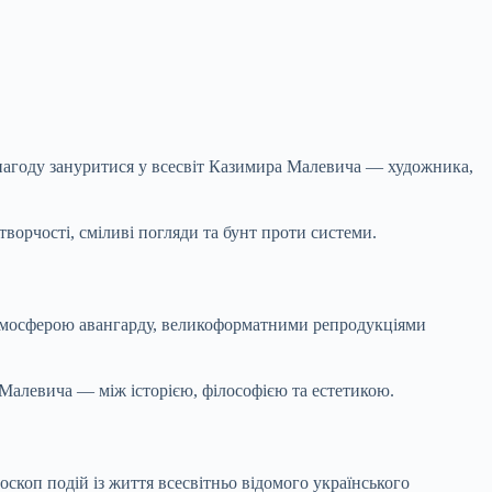
нагоду зануритися у
всесвіт Казимира Малевича — художника,
творчості, сміливі погляди та бунт проти системи.
з атмосферою авангарду, великоформатними репродукціями
и Малевича — між історією, філософією та естетикою.
скоп подій із життя всесвітньо відомого українського