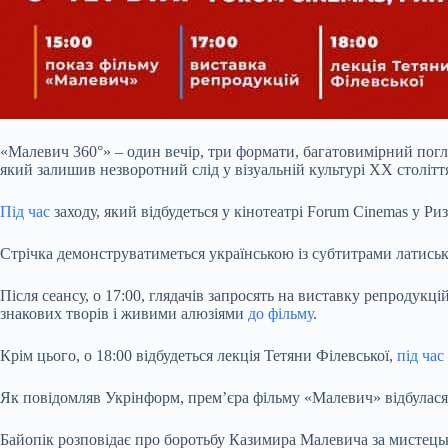
«Малевич 360°» – один вечір, три формати, багатовимірний погл
який залишив незворотний слід у візуальній культурі ХХ столітт
Під час
заходу, який відбудеться у кінотеатрі Forum Cinemas у Ри
Стрічка демонструватиметься українською із субтитрами латиськ
Після сеансу, о 17:00, глядачів запросять на виставку репроду
знакових творів і живими алюзіями
до фільму
.
Крім цього, о 18:00 відбудеться лекція Тетяни Філевської,
під час
Як повідомляв Укрінформ, прем’єра фільму «Малевич» відбулася
Байопік розповідає про боротьбу Казимира Малевича за мистецьк