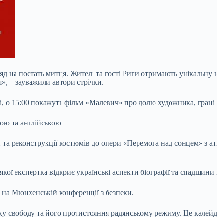
яд на постать митця. Жителі та гості Риги отримають унікальну 
я», – зауважили автори стрічки.
зі, о 15:00 покажуть фільм «Малевич» про долю художника, грані 
ою та англійською.
кцій та реконструкції костюмів до опери «Перемога над сонцем» 
якої експертка відкриє українські аспекти біографії та спадщин
 на Мюнхенській конференції з безпеки.
у свободу та його протистояння радянському режиму. Це калейдо