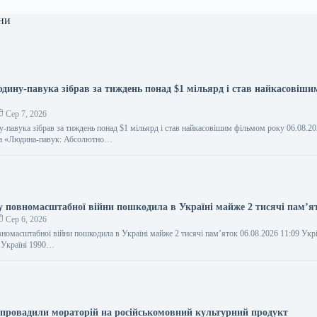
ни
дину-павука зібрав за тиждень понад $1 мільярд і став найкасовіши
Сер 7, 2026
-павука зібрав за тиждень понад $1 мільярд і став найкасовішим фільмом року 06.08.20
а «Людина-павук: Абсолютно…
у повномасштабної війни пошкодила в Україні майже 2 тисячі пам’я
Сер 6, 2026
вномасштабної війни пошкодила в Україні майже 2 тисячі пам’яток 06.08.2026 11:09 Ук
 Україні 1990…
апровадили мораторій на російськомовний культурний продукт