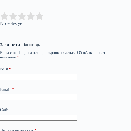
Submit Rating
Rate this item:
No votes yet.
Залишити відповідь
Ваша e-mail адреса не оприлюднюватиметься.
Обов’язкові поля
позначені
*
Ім’я
*
Email
*
Сайт
Додати коментар
*