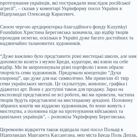
протезування українців, які постраждали внаслідок російської
агресії”, – сказав у коментарі Укрінформу посол України в
Нідерландах Олександр Карасевич.
Своєю чергою артдиректорка благодійного фонду Kozytskyi
Foundation Христина Береговська зазначила, що відбір творів
проходив нелегко, оскільки в Україні дуже багато достойних та
надзвичайно талановитих художників.
“Дуже важливо було представити різні мистецькі школи, але нам
допомогли колеги з музею Бреди, куратори, які взяли на себе
відбір. Ми їм запропонували різні портфоліо і вони обрали
творчість семи художників. Придумали концепцію “Духи
охоронці”, що дуже для нас символічно. Ми привезли 41 твір
семи українських митців. Це скульптури, живопис, графіка і
діджитал арт. Вони є доступні також для продажу. Зараз на
експозиції представлені не всі роботи, які ми привезли, частина
творів будуть представлені на мистецькому аукціоні. Половину
зібраних коштів ми віддаємо художникам, бо вони живуть з
мистецтва, а половина піде на протезування військових та
цивільних українців”, – розповіла Укрінформу Береговська.
Церемонію відкриття також відвідали пані посол Польщі в
Нідерландах Маргарета Кассангана, мер міста Бреда Поль Депла,