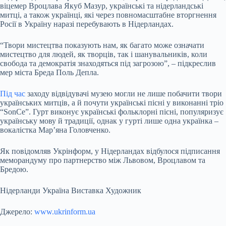
віцемер Вроцлава Якуб Мазур, українські та нідерландські
митці, а також українці, які через повномасштабне вторгнення
Росії в Україну наразі перебувають в Нідерландах.
“Твори мистецтва показують нам, як багато може означати
мистецтво для людей, як творців, так і шанувальників, коли
свобода та демократія знаходяться під загрозою”, – підкреслив
мер міста Бреда Поль Депла.
Під час
заходу відвідувачі музею могли не лише побачити твори
українських митців, а й почути українські пісні у виконанні тріо
“SonCe”. Гурт виконує українські фольклорні пісні, популяризує
українську мову й традиції, однак у гурті лише одна українка –
вокалістка Мар’яна Головченко.
Як повідомляв Укрінформ, у Нідерландах відбулося підписання
меморандуму про партнерство між Львовом, Вроцлавом та
Бредою.
Нідерланди Україна Виставка Художник
Джерело:
www.ukrinform.ua