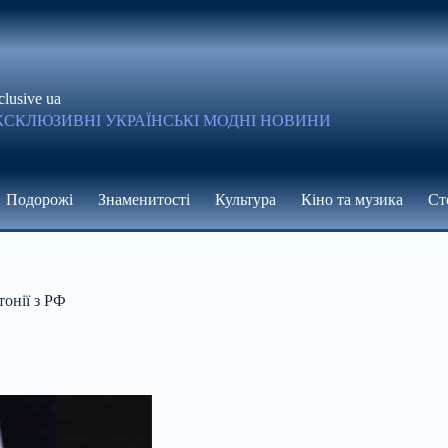
clusive ua
КСКЛЮЗИВНІ УКРАЇНСЬКІ МОДНІ НОВИНИ
Подорожі
Знаменитості
Культура
Кіно та музика
Ст
тонії з РФ