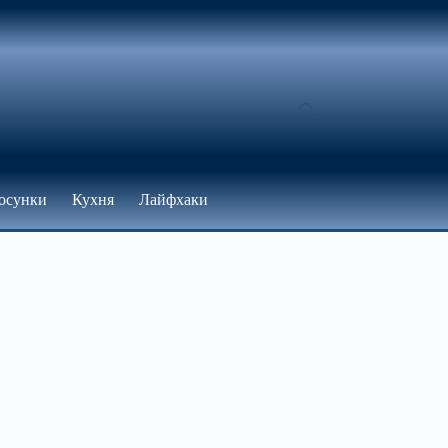
осунки
Кухня
Лайфхаки