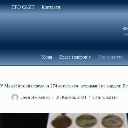
Перейти
ПРО САЙТ
Контакти
до
вмісту
ex
Е
Мода
Краса і здоров’я
Стиль життя
У Музей історії передали 274 артефакти, затримані на кордоні Ес
Леся Яковенко
30 Квітня, 2024
Стиль життя