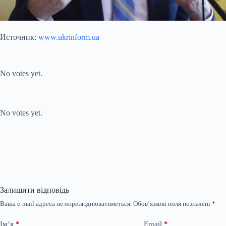
Источник:
www.ukrinform.ua
Submit Rating
Rate this item:
No votes yet.
Submit Rating
Rate this item:
No votes yet.
Залишити відповідь
Ваша e-mail адреса не оприлюднюватиметься.
Обов’язкові поля позначені
*
Ім’я
*
Email
*