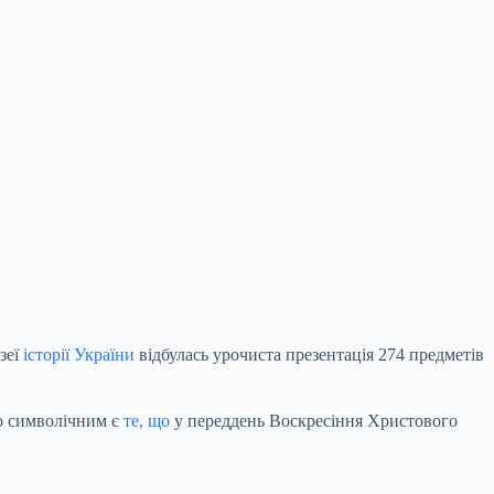
зеї
історії України
відбулась урочиста презентація 274 предметів
що символічним є
те, що
у переддень Воскресіння Христового