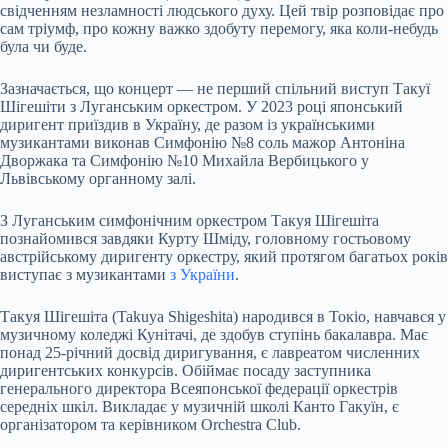
свідченням незламності людського духу. Цей твір розповідає про
сам тріумф, про кожну важко здобуту перемогу, яка коли-небудь
була чи буде.
Зазначається, що концерт — не перший спільний виступ Такуї
Шігешіти з Луганським оркестром. У 2023 році японський
диригент приїздив в Україну, де разом із українськими
музикантами виконав Симфонію №8 соль мажор Антоніна
Дворжака та Симфонію №10 Михайла Вербицького у
Львівському органному залі.
З Луганським симфонічним оркестром Такуя Шігешіта
познайомився завдяки Курту Шміду, головному гостьовому
австрійському диригенту оркестру, який протягом багатьох років
виступає з музикантами
з України
.
Такуя Шігешіта (Takuya Shigeshita) народився в Токіо, навчався у
музичному коледжі Кунітачі, де здобув ступінь бакалавра. Має
понад 25-річний досвід диригування, є лавреатом численних
диригентських конкурсів. Обіймає посаду заступника
генерального директора Всеяпонської федерації оркестрів
середніх шкіл. Викладає у музичній школі Канто Гакуїн, є
організатором та керівником Orchestra Club.