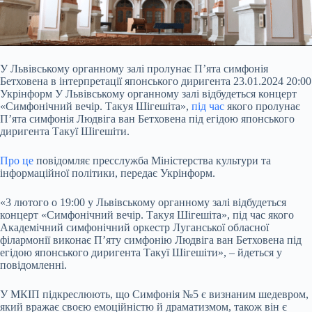
У Львівському органному залі пролунає П’ята симфонія
Бетховена в інтерпретації японського диригента 23.01.2024 20:00
Укрінформ У Львівському органному залі відбудеться
концерт
«Симфонічний вечір. Такуя Шігешіта»,
під час
якого пролунає
Пʼята симфонія Людвіга ван Бетховена під егідою японського
диригента Такуї Шігешіти.
Про це
повідомляє пресслужба Міністерства культури та
інформаційної політики, передає Укрінформ.
«3 лютого о 19:00 у Львівському органному залі відбудеться
концерт «Симфонічний вечір. Такуя Шігешіта», під час якого
Академічний симфонічний оркестр Луганської обласної
філармонії виконає Пʼяту симфонію Людвіга ван Бетховена під
егідою японського диригента Такуї Шігешіти», – йдеться у
повідомленні.
У МКІП підкреслюють, що Симфонія №5 є визнаним шедевром,
який вражає своєю емоційністю й драматизмом, також він є