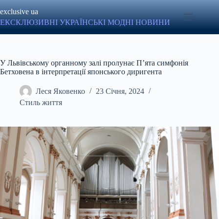
Перейти
exclusive ua
до
вмісту
ЕКСКЛЮЗИВНІ УКРАЇНСЬКІ МОДНІ НОВИНИ
У Львівському органному залі пролунає П’ята симфонія
Бетховена в інтерпретації японського диригента
Леся Яковенко
23 Січня, 2024
Стиль життя