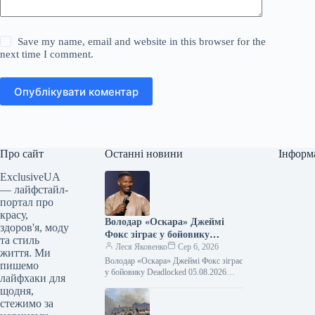
Save my name, email and website in this browser for the
next time I comment.
Опублікувати коментар
Про сайт
Останні новини
Інформ
ExclusiveUA
— лайфстайл-
портал про
красу,
Володар «Оскара» Джеймі
здоров'я, моду
Фокс зіграє у бойовику
та стиль
Deadlocked
Леся Яковенко
Сер 6, 2026
життя. Ми
Володар «Оскара» Джеймі Фокс зіграє
пишемо
у бойовику Deadlocked 05.08.2026
лайфхаки для
15:38 Укрінформ Голлівудський актор,
щодня,
лауреат премії «Оскар» Джеймі Фокс
стежимо за
зіграє головну…