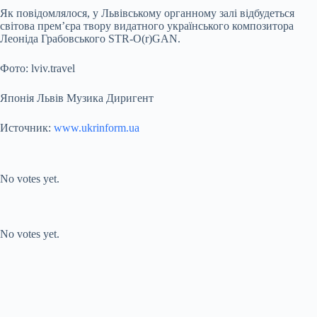
Як повідомлялося, у Львівському органному залі відбудеться
світова прем’єра твору видатного українського композитора
Леоніда Грабовського STR-O(r)GAN.
Фото: lviv.travel
Японія Львів Музика Диригент
Источник:
www.ukrinform.ua
Submit Rating
Rate this item:
No votes yet.
Submit Rating
Rate this item:
No votes yet.