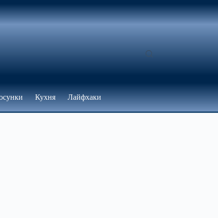
осунки
Кухня
Лайфхаки