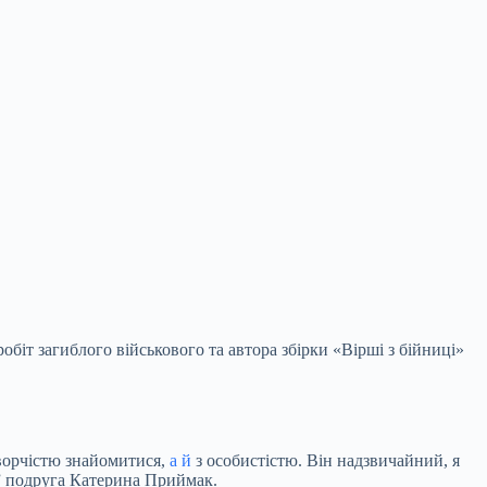
іт загиблого військового та автора збірки «Вірші з бійниці»
ворчістю знайомитися,
а й
з особистістю. Він надзвичайний, я
і” подруга Катерина Приймак.