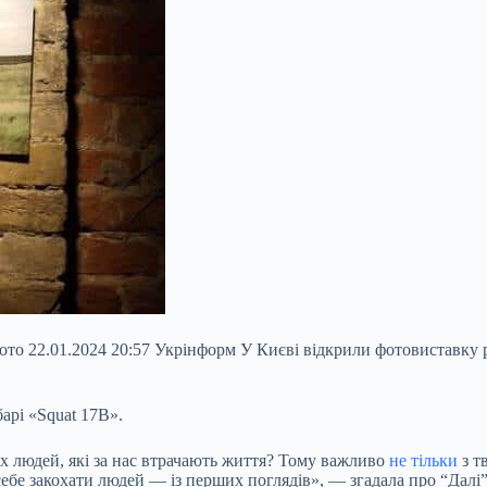
 22.01.2024 20:57 Укрінформ У Києві відкрили фотовиставку роб
арі «Squat 17B».
х людей, які за нас втрачають життя? Тому важливо
не тільки
з т
 себе закохати людей — із перших поглядів», — згадала про “Дал