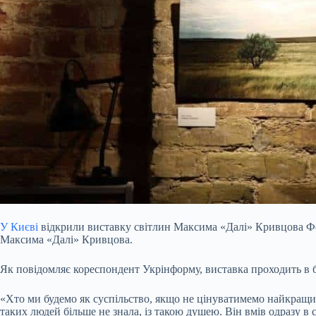
У Києві
відкрили виставку світлин Максима «Далі» Кривцова Фото
Максима «Далі» Кривцова.
Як повідомляє кореспондент Укрінформу, виставка проходить в б
«Хто ми будемо як суспільство, якщо не цінуватимемо найкращи
таких людей більше не знала, із такою душею. Він вмів одразу в