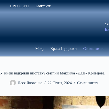
Перейти
ПРО САЙТ
Контакти
до
вмісту
ex
Е
Мода
Краса і здоров’я
Стиль життя
У Києві відкрили виставку світлин Максима «Далі» Кривцова
Леся Яковенко
22 Січня, 2024
Стиль життя