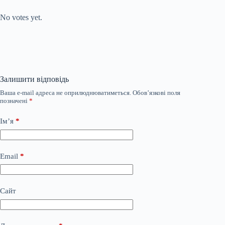
Submit Rating
Rate this item:
No votes yet.
Залишити відповідь
Ваша e-mail адреса не оприлюднюватиметься.
Обов’язкові поля
позначені
*
Ім’я
*
Email
*
Сайт