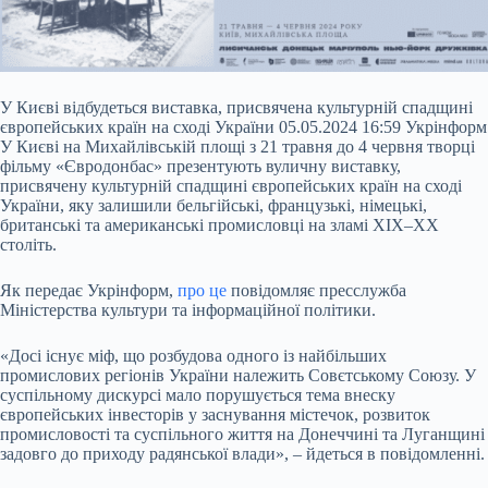
У Києві відбудеться виставка, присвячена культурній спадщині
європейських країн на сході України 05.05.2024 16:59 Укрінформ
У Києві на Михайлівській площі з 21 травня до 4 червня творці
фільму «Євродонбас» презентують вуличну виставку,
присвячену культурній спадщині європейських країн на сході
України, яку залишили бельгійські, французькі, німецькі,
британські та американські промисловці на зламі ХIX–ХX
століть.
Як передає Укрінформ,
про це
повідомляє пресслужба
Міністерства
культури та інформаційної політики.
«Досі існує міф, що розбудова одного із найбільших
промислових регіонів України належить Совєтському Союзу. У
суспільному дискурсі мало порушується тема внеску
європейських інвесторів у заснування містечок, розвиток
промисловості та суспільного життя на Донеччині та Луганщині
задовго до приходу радянської влади», – йдеться в повідомленні.