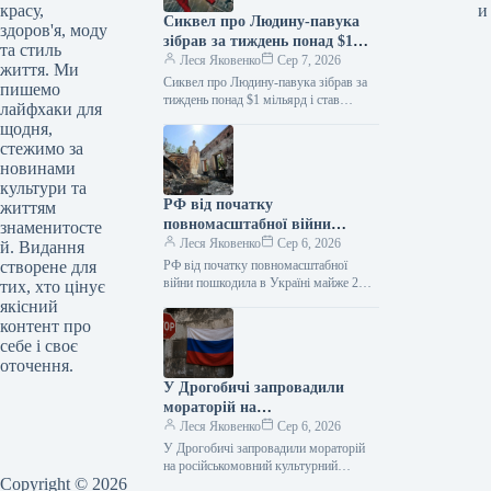
красу,
и
Сиквел про Людину-павука
здоров'я, моду
зібрав за тиждень понад $1
та стиль
мільярд і став найкасовішим
Леся Яковенко
Сер 7, 2026
життя. Ми
фільмом року
Сиквел про Людину-павука зібрав за
пишемо
тиждень понад $1 мільярд і став
лайфхаки для
найкасовішим фільмом року
щодня,
06.08.2026 10:28 Укрінформ Стрічка
стежимо за
«Людина-павук: Абсолютно…
новинами
культури та
РФ від початку
життям
повномасштабної війни
знаменитосте
пошкодила в Україні майже 2
Леся Яковенко
Сер 6, 2026
й. Видання
тисячі пам’яток
створене для
РФ від початку повномасштабної
війни пошкодила в Україні майже 2
тих, хто цінує
тисячі пам’яток 06.08.2026 11:09
якісний
Укрінформ Росія пошкодила в Україні
контент про
1990…
себе і своє
оточення.
У Дрогобичі запровадили
мораторій на
російськомовний культурний
Леся Яковенко
Сер 6, 2026
продукт
У Дрогобичі запровадили мораторій
на російськомовний культурний
Copyright © 2026
продукт 06.08.2026 14:54 Укрінформ