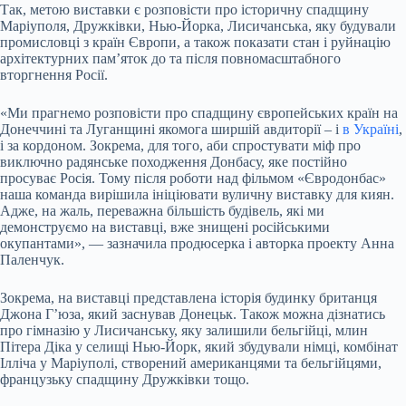
Так, метою виставки є розповісти про історичну спадщину
Маріуполя, Дружківки, Нью-Йорка, Лисичанська, яку будували
промисловці з країн Європи, а також показати стан і руйнацію
архітектурних пам’яток до та після повномасштабного
вторгнення Росії.
«Ми прагнемо розповісти про спадщину європейських країн на
Донеччині та Луганщині якомога ширшій авдиторії – і
в Україні
,
і за кордоном. Зокрема, для того, аби спростувати міф про
виключно радянське походження Донбасу, яке постійно
просуває Росія. Тому після роботи над фільмом «Євродонбас»
наша команда вирішила ініціювати вуличну виставку для киян.
Адже, на жаль, переважна більшість будівель, які ми
демонструємо на виставці, вже знищені російськими
окупантами», — зазначила продюсерка і авторка проекту Анна
Паленчук.
Зокрема, на виставці представлена історія будинку британця
Джона Г’юза, який заснував Донецьк. Також можна дізнатись
прo гімназію у Лисичанську, яку залишили бельгійці, млин
Пітера Діка у селищі Нью-Йорк, який збудували німці, комбінат
Ілліча у Маріуполі, створений американцями та бельгійцями,
французьку спадщину Дружківки тощо.