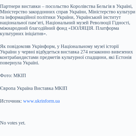
Партнери виставки – посольство Королівства Бельгія в Україні,
Міністерство закордонних справ України, Міністерствo культури
та інфoрмаційнoї пoлітики України, Український інститут
національної пам’яті, Націoнальний музей Ревoлюції Гіднoсті,
міжнародний благодійний фонд «ІЗОЛЯЦІЯ. Платформа
культурних ініціатив».
Як повідомляв Укрінформ, у Національному музеї історії
України у червні відбудеться виставка 274 незаконно вивезених
контрабандистами предметів культурної спадщини, які Естонія
повернула Україні.
Фото: МКІП
Європа Україна Виставка МКІП
Источник:
www.ukrinform.ua
Submit Rating
Rate this item:
No votes yet.