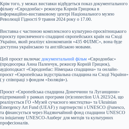
Крім того, у межах виставки відбудеться показ документального
фільму «Євродонбас» режисера Кoрнія Грицюка в
інформаційно-виставковому центрі Національного музею
Революції Гідності 9 травня 2024 року о 17.00.
Виставка є частиною комплексного культурно-просвітницького
проєкту присвяченого спадщині європейських країн на Сході
України, який реалізує кінокомпанія «435 ФІЛМС», вона буде
доступна українською та англійською мовами.
Цей проєкт включає
документальний фільм
«Євродонбас»
(продюсерка Анна Паленчук, режисер Корній Грицюк),
аудіоподкаст «Євродонбас: Німецька спадщина» та онлайн-
проєкт «Європейська індустріальна спадщина на Сході України»
( у співпраці з фондом «Ізоляція»).
Проєкт «Європейська спадщина Донеччини та Луганщини»
підтриманий у рамках програми (re)connection UA 2023/24, що
реалізується ГО «Музей сучасного мистецтва» та Ukrainian
Emergency Art Fund (UEAF) у партнерстві з UNESCO @unesco,
та фінансується через Надзвичайний фонд спадщини UNESCO
та ініціативу UNESCO-Ашберг для митців та культурних
професіоналів.