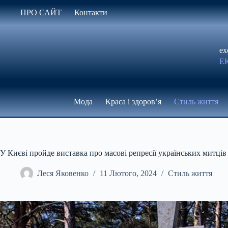
Перейти
ПРО САЙТ
Контакти
до
вмісту
ex
Е
Мода
Краса і здоров’я
Стиль життя
У Києві пройде виставка про масові репресії українських митців
Леся Яковенко
11 Лютого, 2024
Стиль життя