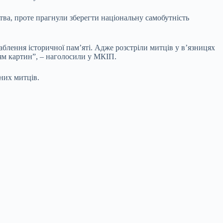
цтва, проте прагнули зберегти національну самобутність
лення історичної пам’яті. Адже розстріли митців у в’язницях
ням картин”, – наголосили у МКІП.
аних митців.