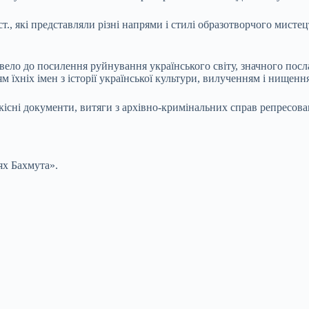
., які представляли різні напрями і стилі образотворчого мисте
о до посилення руйнування українського світу, значного послаб
 їхніх імен з історії української культури, вилученням і нищен
ідкісні документи, витяги з архівно-кримінальних справ репресов
ях Бахмута».