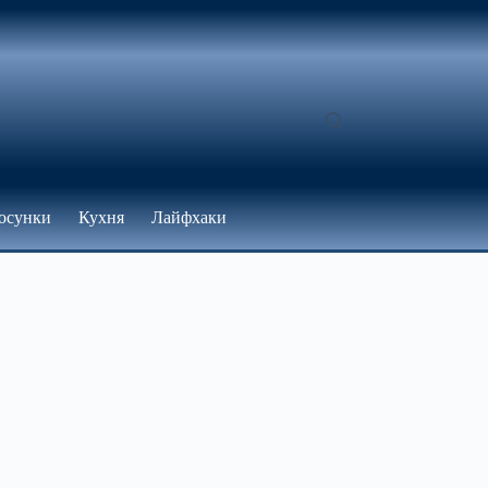
осунки
Кухня
Лайфхаки