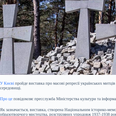
У Києві
пройде виставка про масові репресії українських митців 
середовищі.
Про це
повідомляє пресслужба Міністерства культури та інформа
Як зазначається, виставка, створена Національним історико-мем
образотворчого мистецтва, розстріляних упродовж 1937-1938 рокі