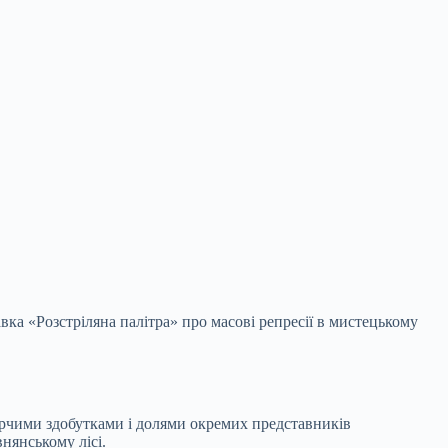
вка «Розстріляна палітра» про масові репресії в мистецькому
орчими здобутками і долями окремих представників
нянському лісі.