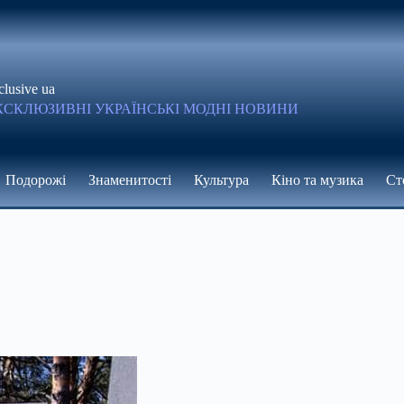
clusive ua
КСКЛЮЗИВНІ УКРАЇНСЬКІ МОДНІ НОВИНИ
Подорожі
Знаменитості
Культура
Кіно та музика
Ст