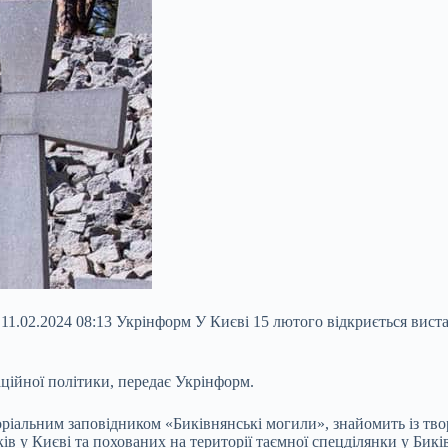
11.02.2024 08:13 Укрінформ У Києві 15 лютого відкриється виста
ційної політики, передає Укрінформ.
оріальним заповідником «Биківнянські могили», знайомить із тв
в у Києві та похованих на території таємної спецділянки у Биків