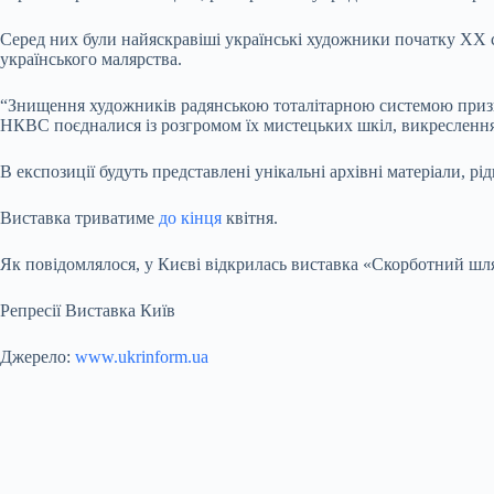
Серед них були найяскравіші українські художники початку XX ст
українського малярства.
“Знищення художників радянською тоталітарною системою призвел
НКВС поєдналися із розгромом їх мистецьких шкіл, викресленням
В експозиції будуть представлені унікальні архівні матеріали, р
Виставка триватиме
до кінця
квітня.
Як повідомлялося, у Києві відкрилась виставка «Скорботний шл
Репресії Виставка Київ
Джерело:
www.ukrinform.ua