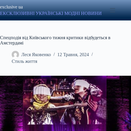
Перейти
exclusive ua
до
вмісту
ЕКСКЛЮЗИВНІ УКРАЇНСЬКІ МОДНІ НОВИНИ
Спецподія від Київського тижня критики відбудеться в
Амстердамі
Леся Яковенко
12 Травня, 2024
Стиль життя