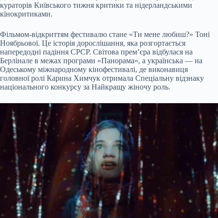
кураторів Київського тижня критики та нідерландськими
кінокритиками.
Фільмом-відкриттям фестивалю стане «Ти мене любиш?» Тоні
Ноябрьової. Це історія дорослішання, яка розгортається
напередодні падіння СРСР. Світова прем’єра відбулася на
Берлінале в межах програми «Панорама», а українська — на
Одеському міжнародному кінофестивалі, де виконавиця
головної ролі Карина Химчук отримала Спеціальну відзнаку
національного конкурсу за Найкращу жіночу роль.