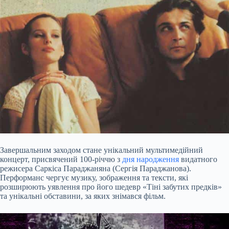
Завершальним заходом стане унікальний мультимедійний
концерт, присвячений 100-річчю з
дня народження
видатного
режисера Саркіса Параджаняна (Сергія Параджанова).
Перформанс чергує музику, зображення та тексти, які
розширюють уявлення про його шедевр «Тіні забутих предків»
та унікальні обставини, за яких знімався фільм.