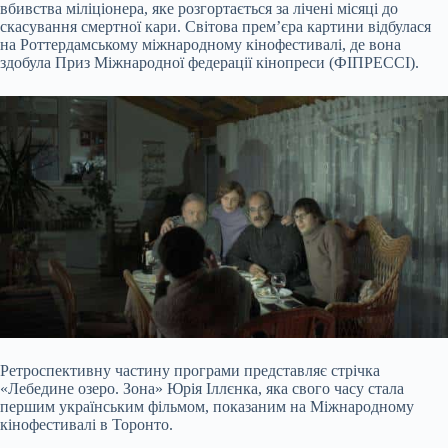
вбивства міліціонера, яке розгортається за лічені місяці до
скасування смертної кари. Світова прем’єра картини відбулася
на Роттердамському міжнародному кінофестивалі, де вона
здобула Приз Міжнародної федерації кінопреси (ФІПРЕССІ).
Ретроспективну частину програми представляє стрічка
«Лебедине озеро. Зона» Юрія Іллєнка, яка свого часу стала
першим українським фільмом, показаним на Міжнародному
кінофестивалі в Торонто.