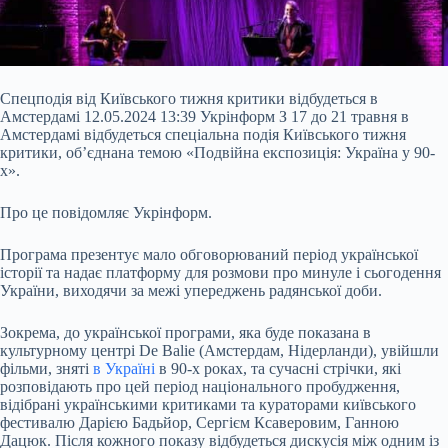
Спецподія від Київського тижня критики відбудеться в
Амстердамі 12.05.2024 13:39 Укрінформ З 17 до 21 травня в
Амстердамі відбудеться спеціальна подія Київського тижня
критики, об’єднана темою «Подвійна експозиція: Україна у 90-
х».
Про це повідомляє Укрінформ.
Програма презентує мало обговорюваний період української
історії та надає платформу для розмови про минуле і сьогодення
України, виходячи за межі упереджень радянської доби.
Зокрема, до української програми, яка буде показана в
культурному центрі De Balie (Амстердам, Нідерланди), увійшли
фільми, зняті
в Україні
в 90-х роках, та сучасні стрічки, які
розповідають про цей період національного пробудження,
відібрані українськими критиками та кураторами київського
фестивалю Дарією Бадьйор, Сергієм Ксаверовим, Ганною
Дацюк. Після кожного показу відбудеться дискусія між одним із