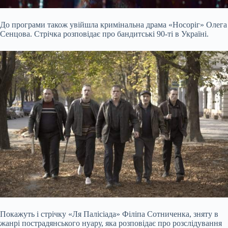
До програми також увійшла кримінальна драма «Носоріг» Олега
Сенцова. Стрічка розповідає про бандитські 90-ті в Україні.
Покажуть і стрічку «Ля Палісіада» Філіпа Сотниченка, зняту в
жанрі пострадянського нуару, яка розповідає про розслідування