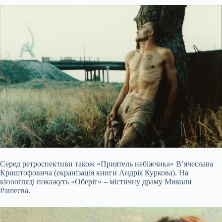
Серед ретроспективи також «Приятель небіжчика» В’ячеслава
Криштофовича (екранізація книги Андрія Куркова). На
кіноогляді покажуть «Оберіг» – містичну драму Миколи
Рашеєва.