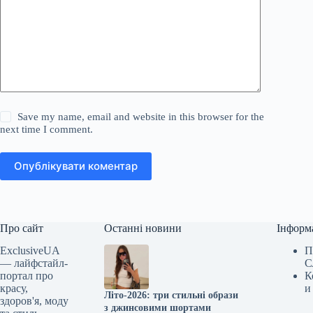
Save my name, email and website in this browser for the
next time I comment.
Опублікувати коментар
Про сайт
Останні новини
Інформ
ExclusiveUA
П
— лайфстайл-
С
портал про
К
красу,
и
Літо-2026: три стильні образи
здоров'я, моду
з джинсовими шортами