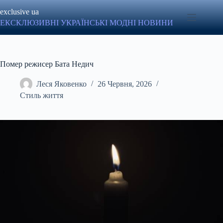
Перейти
exclusive ua
до
вмісту
ЕКСКЛЮЗИВНІ УКРАЇНСЬКІ МОДНІ НОВИНИ
Помер режисер Бата Недич
Леся Яковенко
26 Червня, 2026
Стиль життя