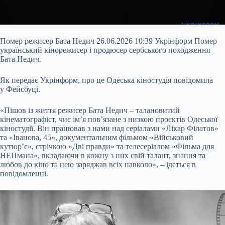
Помер режисер Бата Недич 26.06.2026 10:39 Укрінформ Помер
український кінорежисер і продюсер сербського походження
Бата Недич.
Як передає Укрінформ, про це Одеська кіностудія повідомила
у Фейсбуці.
«Пішов із життя режисер Бата Недич – талановитий
кінематографіст, чиє ім’я пов’язане з низкою проєктів Одеської
кіностудії. Він працював з нами над серіалами «Лікар Філатов»
та «Іванова, 45», документальним фільмом «Військовий
кутюрʼє», стрічкою
«Дві правди» та телесеріалом «Фільма для
НЕПмана», вкладаючи в кожну з них свій талант, знання та
любов до кіно та нею заряджав всіх навколо», – ідеться в
повідомленні.