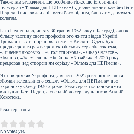
Також там зауважили, що особливо гірко, що історичний
телесеріал «Фільма для НЕПмана» буде завершений вже без Бати
Недича, і висловили співчуття його рідним, близьким, друзям та
колегам.
Бата Недич народився у 30 травня 1962 року в Белграді, однак
більшу частину свого професійного життя віддав Україні.
Тривалий час він працював і жив у Києві та Одесі. Був
продюсером та режисером українських серіалів, зокрема,
«Зцілення любов’ю», «Століття Якова», «Лікар Філатов»,
«Іванова, 45», «Село на мільйон», «Хазяйка». З 2025 року
працював над створенням серіалу «Фільма для НЕПмана».
Як повідомляв Укрінформ, у вересні 2025 року розпочалися
зйомки телевізійного серіалу «Фільма для НЕПмана» про
українську Одесу 1920-х років. Режисером-постановником
виступив Бата Недич, а сценарій до серіалу написав Андрій
Кокотюха.
Режисер фільм
Submit Rating
Rate this item:
No votes yet.