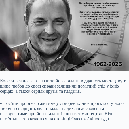
Колеги режисера зазначили його талант, відданість мистецтву та
щира любов до своєї справи залишили помітний слід у їхніх
серцях, а також серцях друзів та глядачів.
«Пам’ять про нього житиме у створених ним проєктах, у його
творчій спадщині, яка й надалі надихатиме людей та
нагадуватиме про його талант і внесок у мистецтво. Вічна
пам’ять», – зазначається на сторінці Одеської кіностудії.