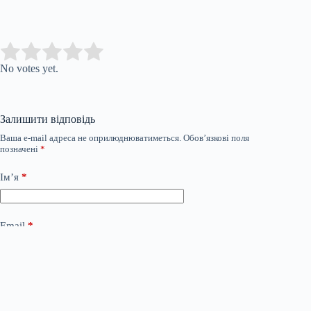
Submit Rating
Rate this item:
No votes yet.
Залишити відповідь
Ваша e-mail адреса не оприлюднюватиметься.
Обов’язкові поля
позначені
*
Ім’я
*
Email
*
Сайт