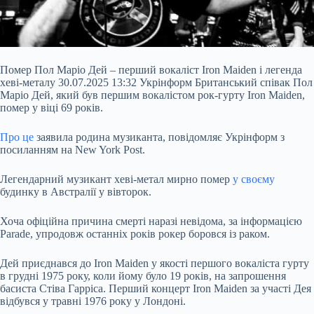
Помер Пол Маріо Дей – перший вокаліст Iron Maiden і легенда
хеві-металу 30.07.2025 13:32 Укрінформ Британський співак Пол
Маріо Дей, який був першим вокалістом рок-гурту Iron Maiden,
помер у віці 69 років.
Про це
заявила родина музиканта, повідомляє Укрінформ з
посиланням на New York Post.
Легендарний музикант хеві-метал мирно помер
у своєму
будинку в Австралії у вівторок.
Хоча офіційна причина смерті наразі невідома, за інформацією
Parade, упродовж останніх років рокер боровся із раком.
Дей приєднався до Iron Maiden у якості першого вокаліста гурту
в грудні 1975 року, коли йому було 19 років, на запрошення
басиста Стіва Гарріса. Перший концерт Iron Maiden за участі Дея
відбувся у травні 1976 року у Лондоні.