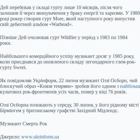
Дей перебував у складі гурту лише 10 місяців, після чого
залишив її через звинувачення у браку енергії та харизми. У 1980
році рокер створив гурт More, який наступного року випустив
свій дебютний альбом «Warhead».
Пізніше Дей очолював гурт Wildfire у період з 1983 по 1984
роки.
Найбільшого комерційного успіху музикант досяг у 1985 року,
коли приєднався до оновленого складу легендарного глем-рок-
гурту Sweet.
Як повідомляв Укрінформ, 22 липня музикант Оззі Осборн, чий
блискучий образ «Князя темряви» зробив його одним
з найбільш
культових рок-фронтменів усіх часів, помер у віці 76 років.
Оззі Осборна поховають у середу, 30 липня, у його рідному місті
Бірмінгем у британському графстві Західний Мідлендс.
Музикант Смерть Рок
Джерело:
www.ukrinform.ua