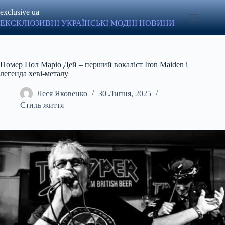
Перейти
exclusive ua
до
вмісту
ЕКСКЛЮЗИВНІ УКРАЇНСЬКІ МОДНІ НОВИНИ
Помер Пол Маріо Дей – перший вокаліст Iron Maiden і
легенда хеві-металу
Леся Яковенко
30 Липня, 2025
Стиль життя