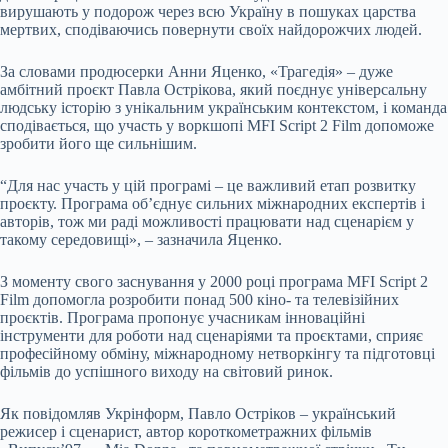
вирушають у подорож через всю Україну в пошуках царства
мертвих, сподіваючись повернути своїх найдорожчих людей.
За словами продюсерки Анни Яценко, «Трагедія» – дуже
амбітний проєкт Павла Острікова, який поєднує універсальну
людську історію з унікальним українським контекстом, і команда
сподівається, що участь у воркшопі MFI Script 2 Film допоможе
зробити його ще сильнішим.
“Для нас участь у цій програмі – це важливий етап розвитку
проєкту. Програма об’єднує сильних міжнародних експертів і
авторів, тож ми раді можливості працювати над сценарієм у
такому середовищі», – зазначила Яценко.
З моменту свого заснування у 2000 році програма MFI Script 2
Film допомогла розробити понад 500 кіно- та телевізійних
проєктів. Програма пропонує учасникам інноваційні
інструменти для роботи над сценаріями та проєктами, сприяє
професійному обміну, міжнародному нетворкінгу та підготовці
фільмів до успішного виходу на світовий ринок.
Як повідомляв Укрінформ, Павло Остріков – український
режисер і сценарист, автор короткометражних фільмів