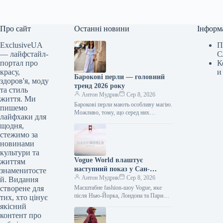
Про сайт
Останні новини
Інформ
ExclusiveUA
П
— лайфстайл-
С
портал про
К
красу,
и
Барокові перли — головний
здоров'я, моду
тренд 2026 року
та стиль
Антон Мудрик
Сер 8, 2026
життя. Ми
Барокові перли мають особливу магію.
пишемо
Можливо, тому, що серед них
лайфхаки для
неможливо знайти дві ідентичні. Або ж
щодня,
через їхню природну, органічну…
стежимо за
новинами
культури та
Vogue World влаштує
життям
наступний показ у Сан-
знаменитосте
Франциско
Антон Мудрик
Сер 8, 2026
й. Видання
створене для
Масштабне fashion-шоу Vogue, яке
після Нью-Йорка, Лондона та Парижа
тих, хто цінує
наступного місяця пройде в Мілані,
якісний
наступного разу завітає до США. У…
контент про