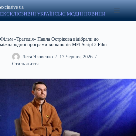
Перейти
exclusive ua
до
вмісту
ЕКСКЛЮЗИВНІ УКРАЇНСЬКІ МОДНІ НОВИНИ
Фільм «Трагедія» Павла Острікова відібрали до
міжнародної програми воркшопів MFI Script 2 Film
Леся Яковенко
17 Червня, 2026
Стиль життя