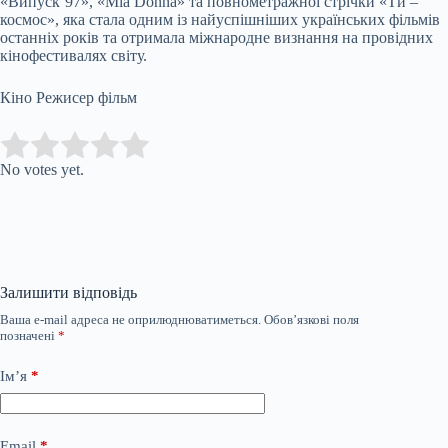
«Випуск’97», «Mia Donna» та повнометражної стрічки «Ти –
космос», яка стала одним із найуспішніших українських фільмів
останніх років та отримала міжнародне визнання на провідних
кінофестивалях світу.
Кіно Режисер фільм
Submit Rating
Rate this item:
No votes yet.
Залишити відповідь
Ваша e-mail адреса не оприлюднюватиметься.
Обов’язкові поля
позначені
*
Ім’я
*
Email
*