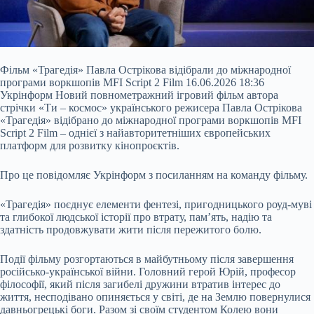
Фільм «Трагедія» Павла Острікова відібрали до міжнародної
програми воркшопів MFI Script 2 Film 16.06.2026 18:36
Укрінформ Новий повнометражний ігровий фільм автора
стрічки «Ти – космос» українського режисера Павла Острікова
«Трагедія» відібрано до міжнародної програми воркшопів MFI
Script 2 Film – однієї з найавторитетніших європейських
платформ для розвитку кінопроєктів.
Про це повідомляє Укрінформ з посиланням на команду фільму.
«Трагедія»
поєднує елементи фентезі, пригодницького роуд-муві
та глибокої людської історії про втрату, пам’ять, надію та
здатність продовжувати жити після пережитого болю.
Події фільму розгортаються в майбутньому після завершення
російсько-української війни. Головний герой Юрій, професор
філософії, який після загибелі дружини втратив інтерес до
життя, несподівано опиняється у світі, де на Землю повернулися
давньогрецькі боги. Разом зі своїм студентом Колею вони