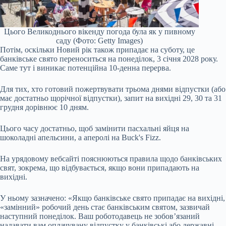
Цього Великоднього вікенду погода була як у пивному
саду (Фото: Getty Images)
Потім, оскільки Новий рік також припадає на суботу, це
банківське свято переноситься на понеділок, 3 січня 2028 року.
Саме тут і виникає потенційна 10-денна перерва.
Для тих, хто готовий пожертвувати трьома днями відпустки (або
має достатньо щорічної відпустки), запит на вихідні 29, 30 та 31
грудня дорівнює 10 дням.
Цього часу достатньо, щоб замінити пасхальні яйця на
шоколадні апельсини, а аперолі на Buck's Fizz.
На урядовому вебсайті пояснюються правила щодо банківських
свят, зокрема, що відбувається, якщо вони припадають на
вихідні.
У ньому зазначено: «Якщо банківське свято припадає на вихідні,
«замінний» робочий день стає банківським святом, зазвичай
наступний понеділок. Ваш роботодавець не зобов’язаний
надавати вам оплачувану відпустку у банківські або державні