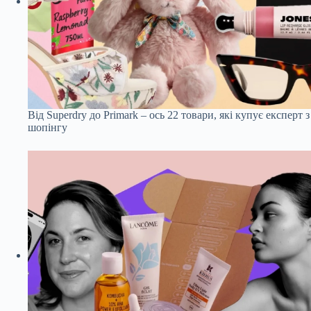
Від Superdry до Primark – ось 22 товари, які купує експерт з
шопінгу