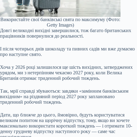
Використайте свої банківські свята по максимуму (Фото:
Getty Images)
Довгі великодні вихідні завершилися, тож багато британських
працівників повернулися до реальності.
І після чотирьох днів шоколаду та пивних садів ми вже думаємо
про наступне свято.
Хоча у 2026 році залишилося ще шість вихідних, затверджених
урядом, ми з нетерпінням чекаємо 2027 року, коли Велика
Британія отримає триденний робочий тиждень.
Так, мрії справді збуваються: завдяки «замінним банківським
вихідним» на різдвяний період 2027 року заплановано
триденний робочий тиждень.
Дати, що ближче до цього, ймовірно, будуть користуватися
великим попитом на щорічну відпустку, тому, якщо ви хочете
максимально використати короткий тиждень — і отримати 10-
денну грудневу відпустку наступного року — саме час
організуватися.