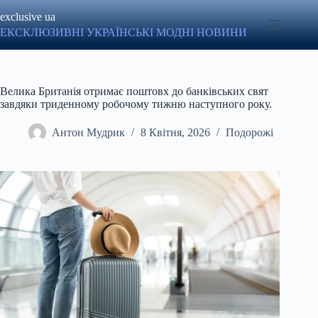
Перейти
exclusive ua
до
вмісту
ЕКСКЛЮЗИВНІ УКРАЇНСЬКІ МОДНІ НОВИНИ
Велика Британія отримає поштовх до банківських свят
завдяки триденному робочому тижню наступного року.
Антон Мудрик
8 Квітня, 2026
Подорожі