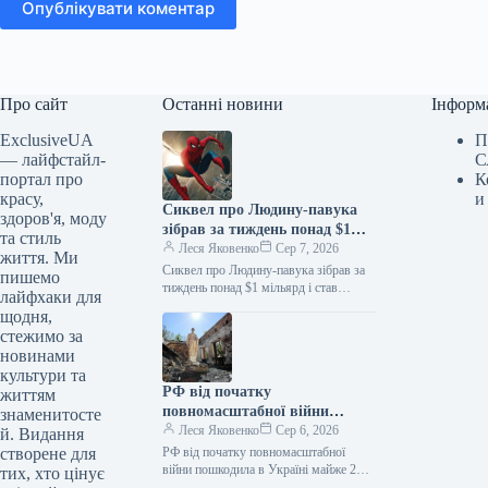
Опублікувати коментар
Про сайт
Останні новини
Інформ
ExclusiveUA
П
— лайфстайл-
С
портал про
К
красу,
и
Сиквел про Людину-павука
здоров'я, моду
зібрав за тиждень понад $1
та стиль
мільярд і став найкасовішим
Леся Яковенко
Сер 7, 2026
життя. Ми
фільмом року
Сиквел про Людину-павука зібрав за
пишемо
тиждень понад $1 мільярд і став
лайфхаки для
найкасовішим фільмом року
щодня,
06.08.2026 10:28 Укрінформ Стрічка
стежимо за
«Людина-павук: Абсолютно…
новинами
культури та
РФ від початку
життям
повномасштабної війни
знаменитосте
пошкодила в Україні майже 2
Леся Яковенко
Сер 6, 2026
й. Видання
тисячі пам’яток
створене для
РФ від початку повномасштабної
війни пошкодила в Україні майже 2
тих, хто цінує
тисячі пам’яток 06.08.2026 11:09