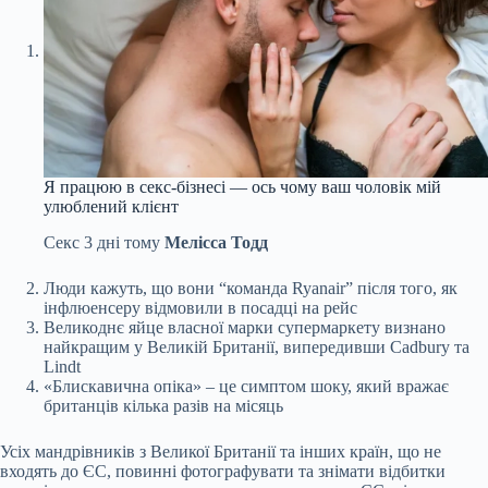
Я працюю в секс-бізнесі — ось чому ваш чоловік мій
улюблений клієнт
Секс
3 дні тому
Мелісса Тодд
Люди кажуть, що вони “команда Ryanair” після того, як
інфлюенсеру відмовили в посадці на рейс
Великоднє яйце власної марки супермаркету визнано
найкращим у Великій Британії, випередивши Cadbury та
Lindt
«Блискавична опіка» – це симптом шоку, який вражає
британців кілька разів на місяць
Усіх мандрівників з Великої Британії та інших країн, що не
входять до ЄС, повинні фотографувати та знімати відбитки