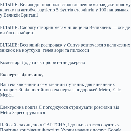
БІЛЬШЕ: Великодні подорожі стали дешевшими завдяки новому
квитку на автобус вартістю 5 фунтів стерлінгів у 100 напрямках
у Великій Британії
БІЛЬШЕ: Cadbury створив мегаміні-яйце на Великдень — ось де
ви його знайдете
БІЛЬШЕ: Весняний розпродаж у Currys розпочався з величезних
знижок на ноутбуки, телевізори та пилососи
Коментарі
Додати як пріоритетне джерело
Експерт з відпочинку
Ваш ексклюзивний семиденний путівник для впевнених
подорожей від постійного експерта з подорожей Metro, Еліс
Мерфі.
Електронна пошта Я погоджуюся отримувати розсилки від
Metro
Зареєструватися
Цей сайт захищено reCAPTCHA, і до нього застосовуються
Політика конфіденційності та Умови надання послуг Google.