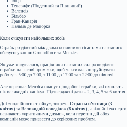
Ібіца
Тенерифе (Південний та Північний)
Валенсія
Більбао
Гран-Канарія
Пальма-де-Майорка
Коли очікувати найбільших збоїв
Страйк розділений між двома основними гігантами наземного
обслуговування: Groundforce та Menzies.
Як уже згадувалося, працівники наземних сил розподілять
страйки на часові проміжки, щоб максимально зруйнувати
роботу: з 5:00 до 7:00, з 11:00 до 17:00 та з 22:00 до півночі.
Але персонал Мензіса планує цілодобові страйки, які охоплять
пік великодніх канікул. Підтверджені дати – 2, 3, 4, 5 та 6 квітня.
Дні «подвійного страйку», зокрема
Страсна п’ятниця (3
квітня)
та
Великодній понеділок (6 квітня)
, авіаційні експерти
називають «критичними днями», коли перетин дій обох
компаній може призвести до серйозних проблем.