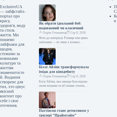
ExclusiveUA
П
— лайфстайл-
С
портал про
К
красу,
и
Як обрати ідеальний боб:
здоров'я, моду
подовжений чи класичний
та стиль
Охрім Гетьманець
Сер 9, 2026
життя. Ми
Фото до матеріалу Різниця між цими
пишемо
зачісками — не лише у кількох
лайфхаки для
сантиметрах довжини. Коли хочеться
щодня,
кардинально змінити образ, перше,…
стежимо за
новинами
культури та
Біллі Айліш трансформувала
життям
імідж для кінодебюту
знаменитосте
Охрім Гетьманець
Сер 9, 2026
й. Видання
створене для
Біллі Айліш, яка завжди була відома
своїм вільним та обʼємним стилем,
тих, хто цінує
демонструє зовсім інший образ.
якісний
Причина — нова роль у…
контент про
себе і своє
оточення.
Паттінсон стане детективом у
трилері “Праймтайм”