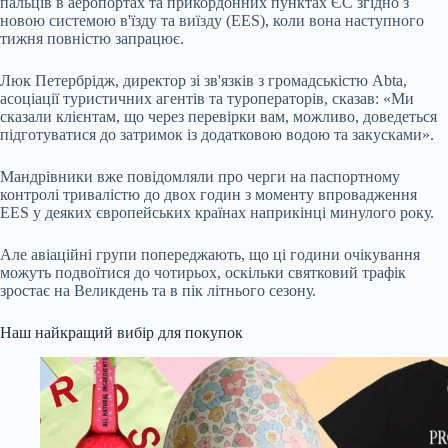
пальців в аеропортах та прикордонних пунктах ЄС згідно з
новою системою в'їзду та виїзду (EES), коли вона наступного
тижня повністю запрацює.
Люк Петербрідж, директор зі зв'язків з громадськістю Abta,
асоціації туристичних агентів та туроператорів, сказав: «Ми
сказали клієнтам, що через перевірки вам, можливо, доведеться
підготуватися до затримок із додатковою водою та закусками».
Мандрівники вже повідомляли про черги на паспортному
контролі тривалістю до двох годин з моменту впровадження
EES у деяких європейських країнах наприкінці минулого року.
Але авіаційні групи попереджають, що ці години очікування
можуть подвоїтися до чотирьох, оскільки святковий трафік
зростає на Великдень та в пік літнього сезону.
Наш найкращий вибір для покупок