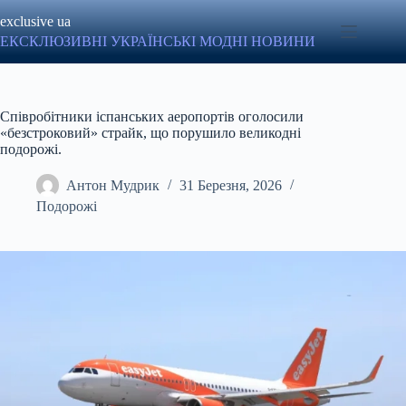
Перейти
exclusive ua
до
вмісту
ЕКСКЛЮЗИВНІ УКРАЇНСЬКІ МОДНІ НОВИНИ
Співробітники іспанських аеропортів оголосили
«безстроковий» страйк, що порушило великодні
подорожі.
Антон Мудрик
31 Березня, 2026
Подорожі