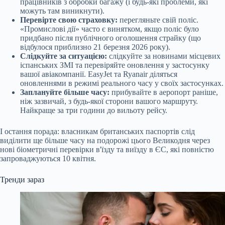
працівників з обробки багажу (і будь-які проблеми, які
можуть там виникнути).
Перевірте свою страховку:
перегляньте свій поліс.
«Промислові дії» часто є винятком, якщо поліс було
придбано після публічного оголошення страйку (що
відбулося приблизно 21 березня 2026 року).
Слідкуйте за ситуацією:
слідкуйте за новинами місцевих
іспанських ЗМІ та перевіряйте оновлення у застосунку
вашої авіакомпанії. EasyJet та Ryanair діляться
оновленнями в режимі реального часу у своїх застосунках.
Заплануйте більше часу:
прибувайте в аеропорт раніше,
ніж зазвичай, з будь-якої сторони вашого маршруту.
Найкраще за три години до вильоту рейсу.
І остання порада: власникам британських паспортів слід
виділити ще більше часу на подорожі цього Великодня через
нові біометричні перевірки в'їзду та виїзду в ЄС, які повністю
запроваджуються 10 квітня.
Тренди зараз