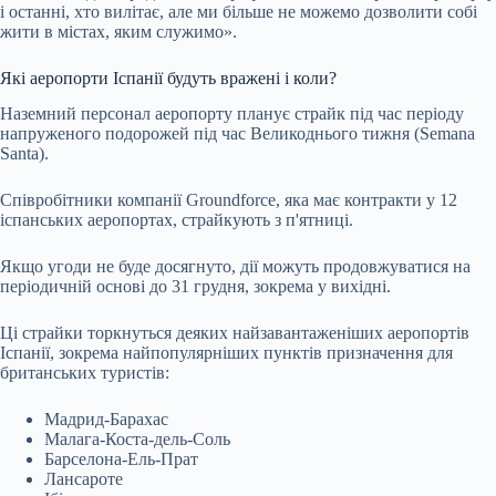
і останні, хто вилітає, але ми більше не можемо дозволити собі
жити в містах, яким служимо».
Які аеропорти Іспанії будуть вражені і коли?
Наземний персонал аеропорту планує страйк під час періоду
напруженого подорожей під час Великоднього тижня (Semana
Santa).
Співробітники компанії Groundforce, яка має контракти у 12
іспанських аеропортах, страйкують з п'ятниці.
Якщо угоди не буде досягнуто, дії можуть продовжуватися на
періодичній основі до 31 грудня, зокрема у вихідні.
Ці страйки торкнуться деяких найзавантаженіших аеропортів
Іспанії, зокрема найпопулярніших пунктів призначення для
британських туристів:
Мадрид-Барахас
Малага-Коста-дель-Соль
Барселона-Ель-Прат
Лансароте