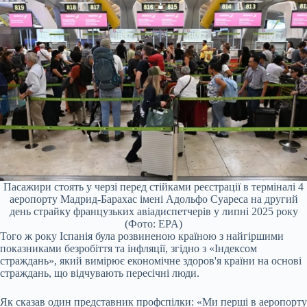
Пасажири стоять у черзі перед стійками реєстрації в терміналі 4
аеропорту Мадрид-Барахас імені Адольфо Суареса на другий
день страйку французьких авіадиспетчерів у липні 2025 року
(Фото: EPA)
Того ж року Іспанія була розвиненою країною з найгіршими
показниками безробіття та інфляції, згідно з «Індексом
страждань», який вимірює економічне здоров'я країни на основі
страждань, що відчувають пересічні люди.
Як сказав один представник профспілки: «Ми перші в аеропорту