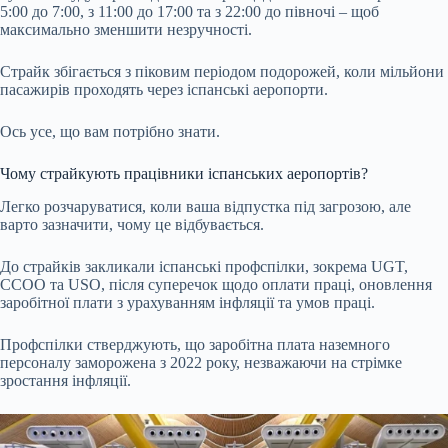
5:00 до 7:00, з 11:00 до 17:00 та з 22:00 до півночі – щоб
максимально зменшити незручності.
Страйк збігається з піковим періодом подорожей, коли мільйони
пасажирів проходять через іспанські аеропорти.
Ось усе, що вам потрібно знати.
Чому страйкують працівники іспанських аеропортів?
Легко розчаруватися, коли ваша відпустка під загрозою, але
варто зазначити, чому це відбувається.
До страйків закликали іспанські профспілки, зокрема UGT,
CCOO та USO, після суперечок щодо оплати праці, оновлення
заробітної плати з урахуванням інфляції та умов праці.
Профспілки стверджують, що заробітна плата наземного
персоналу заморожена з 2022 року, незважаючи на стрімке
зростання інфляції.