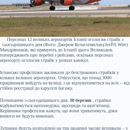
Персонал 12 великих аеропортів Іспанії оголосив страйк з
сьогоднішнього дня (Фото: Джером Келагопян/easyJet/PA Wire)
Мандрівників, які прямують до Іспанії цього Великодня,
попереджають про перебої з рейсами, оскільки персонал
аеропорту оголосив страйк у розпал канікул.
Іспанські профспілки закликали до безстрокових страйків у
кількох великих аеропортах. Очікується, що понад 3000
працівників вийдуть на вулиці, і це відчуватиметься на всіх – від
стійки реєстрації до каруселі багажу.
Починаючи з сьогоднішнього дня,
30 березня
, страйки
відбуватимуться щопонеділка, щосереди та щоп'ятниці.
Керівники профспілок кажуть, що вони триватимуть, доки
вимоги не будуть виконані.
Зупинки будуть розподілені на три щоденні часові інтервали – з