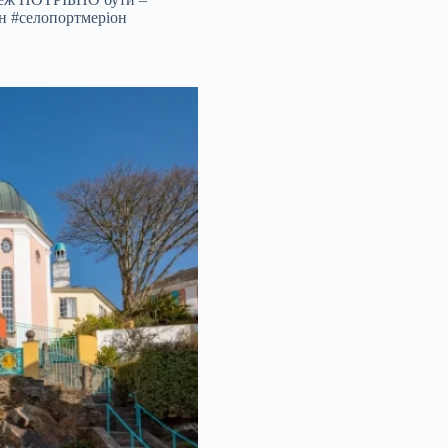
он #селопортмеріон