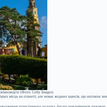
земномор'ю (Фото: Getty Images)
іших місць на планеті, але немає жодних шансів, що натовпи з
овадження туристичного податку, багато мандрівників шукають св