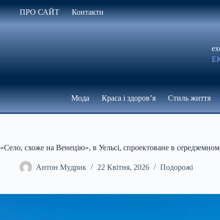
Перейти
ПРО САЙТ
Контакти
до
вмісту
ex
Е
Мода
Краса і здоров’я
Стиль життя
«Село, схоже на Венецію», в Уельсі, спроектоване в середземном
Антон Мудрик
22 Квітня, 2026
Подорожі