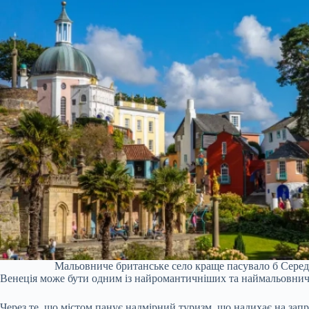
Мальовниче британське село краще пасувало б Серед
Венеція може бути одним із найромантичніших та наймальовнич
Через те, що містом панує надмірний туризм, що надихає на запр