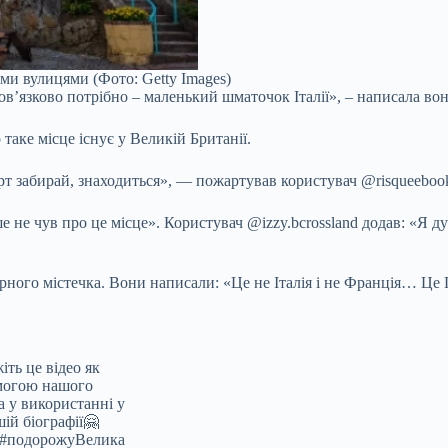
ми вулицями (Фото: Getty Images)
’язково потрібно – маленький шматочок Італії», – написала вона
 таке місце існує у Великій Британії.
чорт забирай, знаходиться», — пожартував користувач @risqueeboo
ше не чув про це місце». Користувач @izzy.bcrossland додав: «Я
ирного містечка. Вони написали: «Це не Італія і не Франція… Це 
ть це відео як
омогою нашого
а у використанні у
ій біографії🤗
с #подорожуВелика