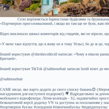
Село вирізняється барвистими будівлями та бруковани
«Портмеріон приголомшливий, і якщо ви там ще не були, вам обов
Відео викликало шквал коментарів від глядачів, які не вірили, що
«У мене таке відчуття, що я живу не в тому Уельсі, бо де ж це, 
Інший користувач @sheshecollectif написав: «Чому я ніколи рані
Британії».
Інший користувач TikTok @saltinourhair записав їхній візит до м
@saltinourhair
САМЕ місце, яке варто додати до свого списку бажань😍 (Збережі
нагадування для наступної подорожі!) 🎥 Відредаговано за доп
мобільного відеофільтра: Літня колекція – S2, надзвичайно прост
безкоштовній версії додатку VN та доступна за посиланням у наш
#портмеріон #уельс #сноудонія #північнийуельс #відвідатиуель