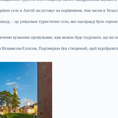
рівне село в Англії заслуговує на порівняння, тим часом в Уельс
інеді, – це унікальне туристичне село, яке насправді було спрое
ичими вузькими провулками, вам можна буде подумати, що ви по
Вільямсом-Еллісом, Портмеріон був створений, щоб відобразити 