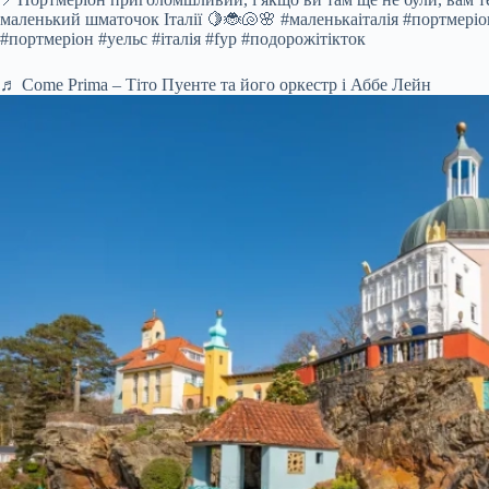
маленький шматочок Італії 🍋🐞🐚🌸 #маленькаіталія #портмері
#портмеріон #уельс #італія #fyp #подорожітікток
♬ Come Prima – Тіто Пуенте та його оркестр і Аббе Лейн