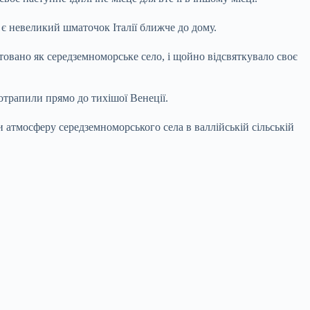
і є невеликий шматочок Італії ближче до дому.
ктовано як середземноморське село, і щойно відсвяткувало своє
трапили прямо до тихішої Венеції.
атмосферу середземноморського села в валлійській сільській