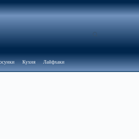
осунки
Кухня
Лайфхаки