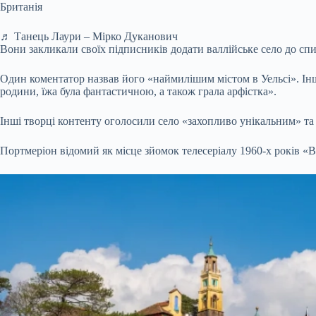
Британія
♬ Танець Лаури – Мірко Дуканович
Вони закликали своїх підписників додати валлійське село до спи
Один коментатор назвав його «наймилішим містом в Уельсі». Інший
родини, їжа була фантастичною, а також грала арфістка».
Інші творці контенту оголосили село «захопливо унікальним» та
Портмеріон відомий як місце зйомок телесеріалу 1960-х років «В'