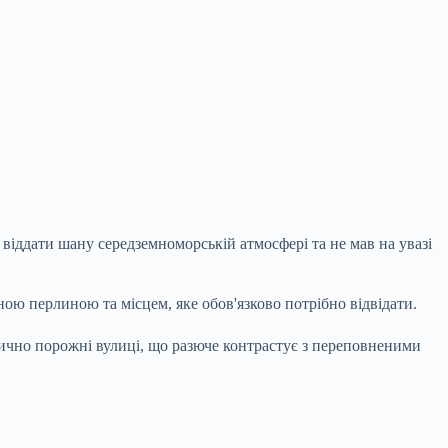
 віддати шану середземноморській атмосфері та не мав на увазі
ною перлиною та місцем, яке обов'язково потрібно відвідати.
ктично порожні вулиці, що разюче контрастує з переповненими