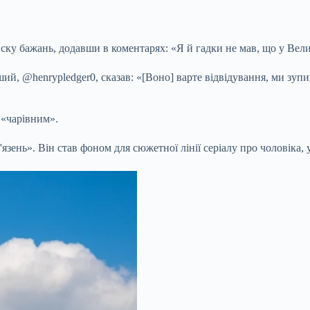
ску бажань, додавши в коментарях: «Я й гадки не мав, що у Велик
, @henrypledger0, сказав: «[Воно] варте відвідування, ми зупини
 «чарівним».
язень». Він став фоном для сюжетної лінії серіалу про чоловіка,