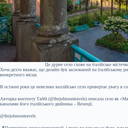
Це дурне село схоже на італійське містечко
Хоча дехто вважає, що дизайн був заснований на італійському ри
конкретного місця.
В останні роки це невелике валлійське село привертає увагу в с
Авторка контенту Таббі (@thejohnsontravels) описала село як «М
каналами його італійського двійника – Венеції.
@thejohnsontravels
📍Портмеріон приголомшливий, і якщо ви там ще не були, вам