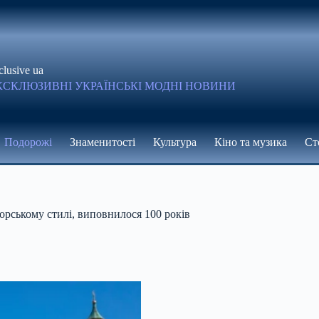
clusive ua
КСКЛЮЗИВНІ УКРАЇНСЬКІ МОДНІ НОВИНИ
Подорожі
Знаменитості
Культура
Кіно та музика
Ст
орському стилі, виповнилося 100 років