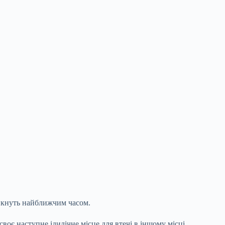
никнуть найближчим часом.
оє наступне ідилічне місце для втечі в іншому місці.