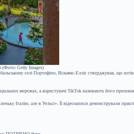
 (Фото: Getty Images)
бальському селі Портофіно, Вільямс-Елліс стверджував, що хотів
оціальних мережах, а користувачі TikTok називають його прихова
аленьку Італію, але в Уельсі». Її відеозаписи демонстрували пра
 теж ПОТРІБНО бути –