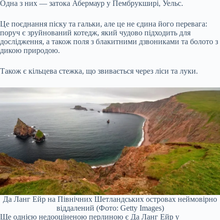
Одна з них — затока Абермаур у Пембрукширі, Уельс.
Це поєднання піску та гальки, але це не єдина його перевага:
поруч є зруйнований котедж, який чудово підходить для
дослідження, а також поля з блакитними дзвониками та болото з
дикою природою.
Також є кільцева стежка, що звивається через ліси та луки.
Да Ланг Ейр на Північних Шетландських островах неймовірно
віддалений (Фото: Getty Images)
Ще однією недооціненою перлиною є Да Ланг Ейр у