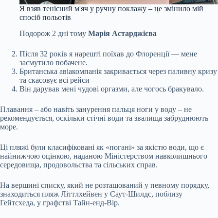
Я взяв тенісний м'яч у ручну поклажу – це змінило мій
спосіб польотів
Подорож
2 дні тому
Марія Астарджієва
Після 32 років я нарешті поїхав до Флоренції — мене
засмутило побачене.
Британська авіакомпанія закривається через паливну кризу
та скасовує всі рейси
Він дарував мені чудові оргазми, але чогось бракувало.
Плавання – або навіть занурення пальця ноги у воду – не
рекомендується, оскільки стічні води та звалища забруднюють
море.
Ці пляжі були класифіковані як «погані» за якістю води, що є
найнижчою оцінкою, наданою Міністерством навколишнього
середовища, продовольства та сільських справ.
На вершині списку, який не розташований у певному порядку,
знаходиться пляж Літтлхейвен у Саут-Шилдс, поблизу
Гейтсхеда, у графстві Тайн-енд-Вір.