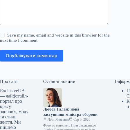
Save my name, email and website in this browser for the
next time I comment.
Опублікувати коментар
Про сайт
Останні новини
Інформ
ExclusiveUA
П
— лайфстайл-
С
портал про
К
красу,
и
Любов Галан: нова
здоров'я, моду
заступниця міністра оборони
та стиль
Леся Яковенко
Сер 9, 2026
життя. Ми
Фото до матеріалу Правозахисницю
пишемо