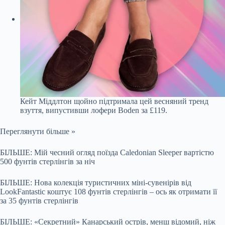
Кейт Міддлтон щойно підтримала цей весняний тренд
взуття, випустивши лофери Boden за £119.
Переглянути більше »
БІЛЬШЕ: Мій чесний огляд поїзда Caledonian Sleeper вартістю
500 фунтів стерлінгів за ніч
БІЛЬШЕ: Нова колекція туристичних міні-сувенірів від
LookFantastic коштує 108 фунтів стерлінгів – ось як отримати її
за 35 фунтів стерлінгів
БІЛЬШЕ: «Секретний» Канарський острів, менш відомий, ніж