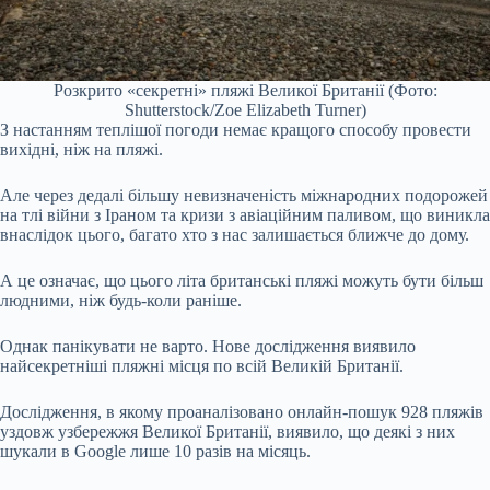
Розкрито «секретні» пляжі Великої Британії (Фото:
Shutterstock/Zoe Elizabeth Turner)
З настанням теплішої погоди немає кращого способу провести
вихідні, ніж на пляжі.
Але через дедалі більшу невизначеність міжнародних подорожей
на тлі війни з Іраном та кризи з авіаційним паливом, що виникла
внаслідок цього, багато хто з нас залишається ближче до дому.
А це означає, що цього літа британські пляжі можуть бути більш
людними, ніж будь-коли раніше.
Однак панікувати не варто. Нове дослідження виявило
найсекретніші пляжні місця по всій Великій Британії.
Дослідження, в якому проаналізовано онлайн-пошук 928 пляжів
уздовж узбережжя Великої Британії, виявило, що деякі з них
шукали в Google лише 10 разів на місяць.