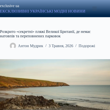
Перейти
exclusive ua
до
вмісту
ЕКСКЛЮЗИВНІ УКРАЇНСЬКІ МОДНІ НОВИНИ
Розкрито «секретні» пляжі Великої Британії, де немає
натовпів та переповнених парковок
Антон Мудрик
3 Травня, 2026
Подорожі