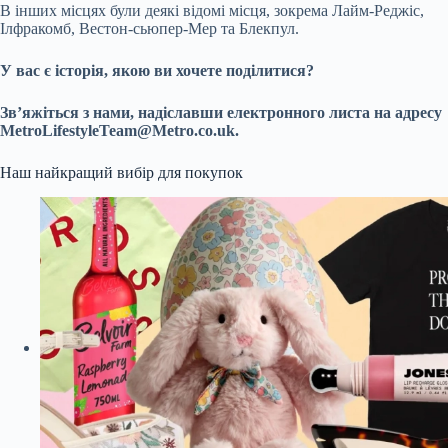
В інших місцях були деякі відомі місця, зокрема Лайм-Реджіс,
Ілфракомб, Вестон-сьюпер-Мер та Блекпул.
У вас є історія, якою ви хочете поділитися?
Зв’яжіться з нами, надіславши електронного листа на адресу
MetroLifestyleTeam@Metro.co.uk
.
Наш найкращий вибір для покупок