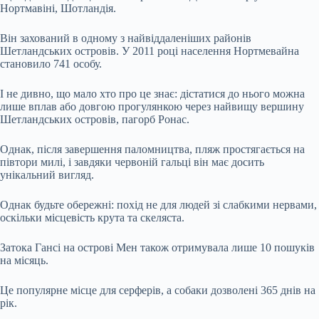
Нортмавіні, Шотландія.
Він захований в одному з найвіддаленіших районів
Шетландських островів. У 2011 році населення Нортмевайна
становило 741 особу.
І не дивно, що мало хто про це знає: дістатися до нього можна
лише вплав або довгою прогулянкою через найвищу вершину
Шетландських островів, пагорб Ронас.
Однак, після завершення паломництва, пляж простягається на
півтори милі, і завдяки червоній гальці він має досить
унікальний вигляд.
Однак будьте обережні: похід не для людей зі слабкими нервами,
оскільки місцевість крута та скеляста.
Затока Гансі на острові Мен також отримувала лише 10 пошуків
на місяць.
Це популярне місце для серферів, а собаки дозволені 365 днів на
рік.