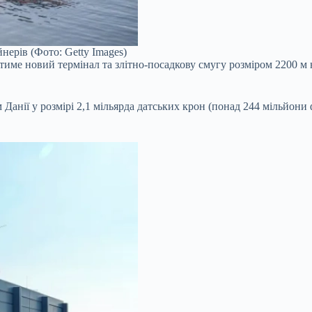
нерів (Фото: Getty Images)
матиме новий термінал та злітно-посадкову смугу розміром 2200 
анії у розмірі 2,1 мільярда датських крон (понад 244 мільйони ф