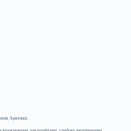
іонів Арктики.
їми вражаючими ландшафтами, глибоко вкоріненими