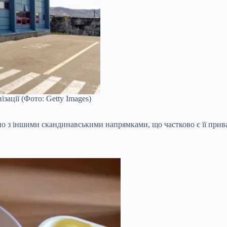
зації (Фото: Getty Images)
но з іншими скандинавськими напрямками, що частково є її прив