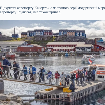
Відкриття аеропорту Какорток є частиною серії модернізації мер
аеропорту Ілуліссат, яке також триває.