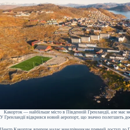
Какорток — найбільше місто в Південній Гренландії, але має м
У Гренландії відкрився новий аеропорт, що значно полегшить до
Центр Какорток вперше надає мандрівникам прямий доступ до П