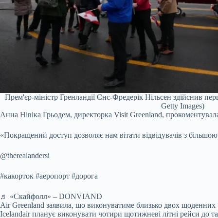
Прем'єр-міністр Гренландії Єнс-Фредерік Нільсен здійснив пер
Getty Images)
Анна Нівіка Грьодем, директорка Visit Greenland, прокоментува
«Покращений доступ дозволяє нам вітати відвідувачів з більшою
@therealandersi
#какорток #аеропорт #дорога
♬ «Скайфолл» – DONVIAND
Air Greenland заявила, що виконуватиме близько двох щоденних 
Icelandair планує виконувати чотири щотижневі літні рейси до та