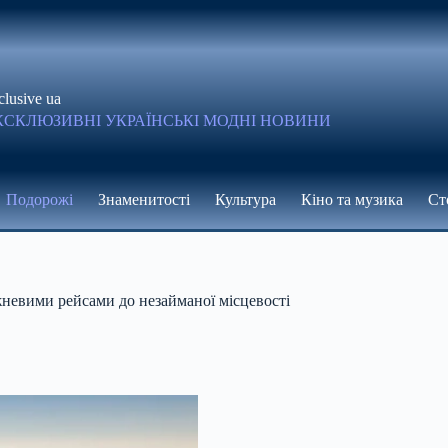
clusive ua
КСКЛЮЗИВНІ УКРАЇНСЬКІ МОДНІ НОВИНИ
Подорожі
Знаменитості
Культура
Кіно та музика
Ст
жневими рейсами до незайманої місцевості