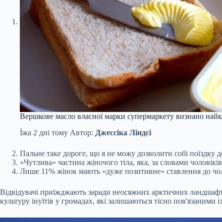
Вершкове масло власної марки супермаркету визнано найк
Їжа
2 дні тому
Автор:
Джессіка Ліндсі
Пальне таке дороге, що я не можу дозволити собі поїздку 
«Чутлива» частина жіночого тіла, яка, за словами чоловіків
Лише 11% жінок мають «дуже позитивне» ставлення до чол
Відвідувачі приїжджають заради неосяжних арктичних ландшафтів
культуру інуїтів у громадах, які залишаються тісно пов'язаними і