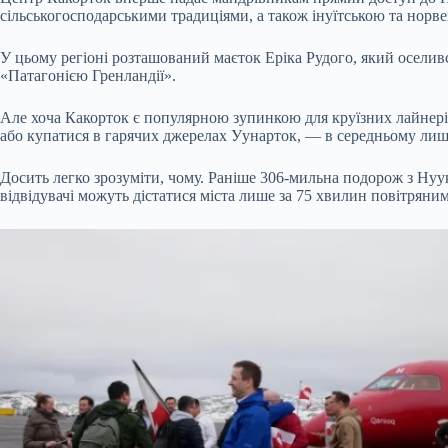
сільськогосподарськими традиціями, а також інуїтською та нор
У цьому регіоні розташований маєток Еріка Рудого, який оселивс
«Патагонією Гренландії».
Але хоча Какорток є популярною зупинкою для круїзних лайнерів
або купатися в гарячих джерелах Уунарток, — в середньому лише
Досить легко зрозуміти, чому. Раніше 306-мильна подорож з Нуука
відвідувачі можуть дістатися міста лише за 75 хвилин повітряни