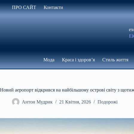
Перейти
ПРО САЙТ
Контакти
до
вмісту
ex
Е
Мода
Краса і здоров’я
Стиль життя
Новий аеропорт відкрився на найбільшому острові світу з щоти
Антон Мудрик
21 Квітня, 2026
Подорожі