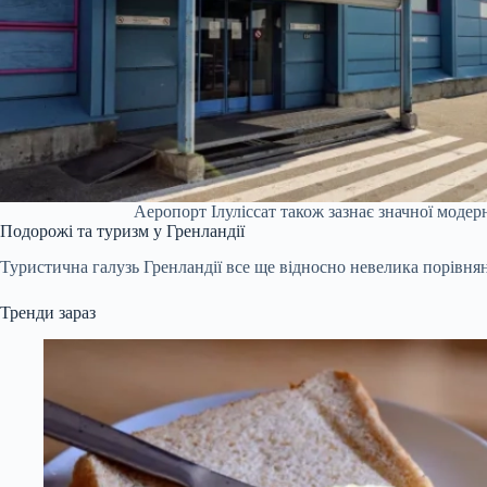
Аеропорт Ілуліссат також зазнає значної модерні
Подорожі та туризм у Гренландії
Туристична галузь Гренландії все ще відносно невелика порівня
Тренди зараз