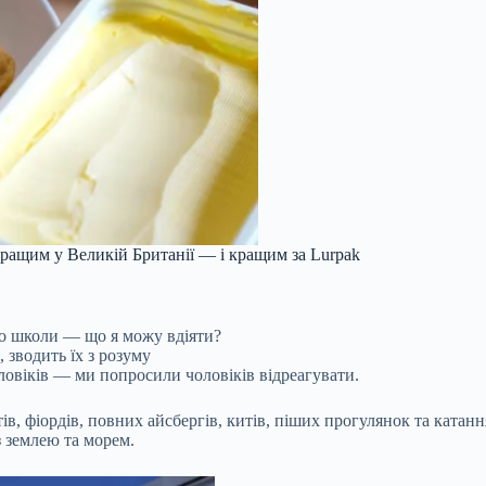
ращим у Великій Британії — і кращим за Lurpak
до школи — що я можу вдіяти?
, зводить їх з розуму
овіків — ми попросили чоловіків відреагувати.
, фіордів, повних айсбергів, китів, піших прогулянок та катанн
з землею та морем.