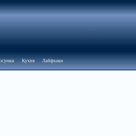
осунки
Кухня
Лайфхаки