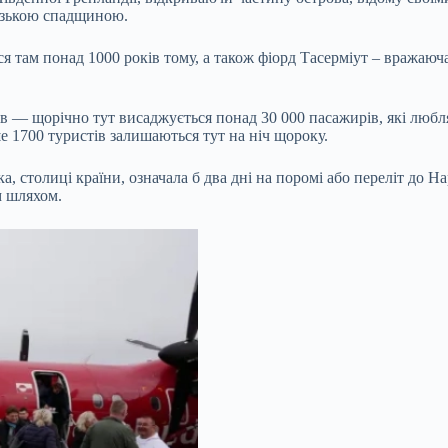
везькою спадщиною.
я там понад 1000 років тому, а також фіорд Тасерміут – вражаюч
 — щорічно тут висаджується понад 30 000 пасажирів, які люблят
 1700 туристів залишаються тут на ніч щороку.
, столиці країни, означала б два дні на поромі або переліт до Н
м шляхом.