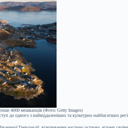
енше 4000 мешканців (Фото: Getty Images)
ступ до одного з найвіддаленіших та культурно найбагатших рег
івденної Гренландії, відкриваючи частину острова, відому сво