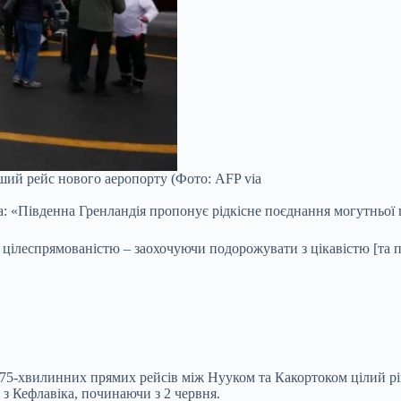
ший рейс нового аеропорту (Фото: AFP via
ла: «Південна Гренландія пропонує рідкісне поєднання могутньої
 цілеспрямованістю – заохочуючи подорожувати з цікавістю [та 
75-хвилинних прямих рейсів між Нууком та Какортоком цілий рік,
 з Кефлавіка, починаючи з 2 червня.