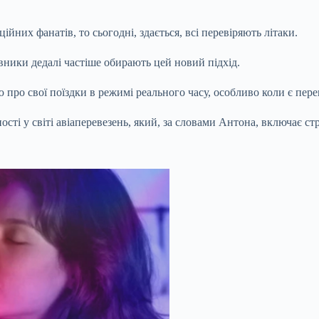
них фанатів, то сьогодні, здається, всі перевіряють літаки.
вники дедалі частіше обирають цей новий підхід.
 про свої поїздки в режимі реального часу, особливо коли є пер
ості у світі авіаперевезень, який, за словами Антона, включає ст