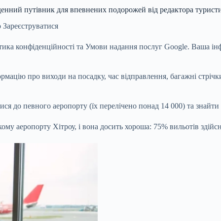
енний путівник для впевнених подорожей від редактора туристи
o
Зареєструватися
ика конфіденційності та Умови надання послуг Google. Ваша інф
рмацію про виходи на посадку, час відправлення, багажні стріч
ися до певного аеропорту (їх перелічено понад 14 000) та знайти 
ому аеропорту Хітроу, і вона досить хороша: 75% вильотів здійс