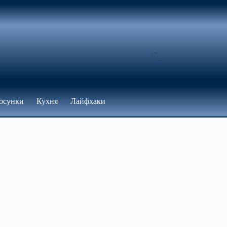
осунки
Кухня
Лайфхаки