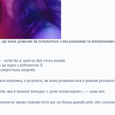
ь, що вона дозволяє їм почуватися «сексуальними та впевненими
 хотів би я, щоб це був хтось інший.
ь це відео з рейтингом X
е смертельна хвороба
я затримка, а розуміти, як вона розвивається в режимі реальног
емі, яка в іншому випадку є дуже непрозорою», — каже він.
теження не зможе перемістити вас на більш ранній рейс або спон