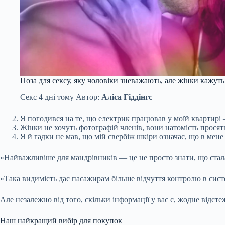
Поза для сексу, яку чоловіки зневажають, але жінки кажут
Секс
4 дні тому
Автор:
Аліса Гіддінгс
Я погодився на те, що електрик працював у моїй квартирі —
Жінки не хочуть фотографій членів, вони натомість просят
Я й гадки не мав, що мій свербіж шкіри означає, що в мен
«Найважливіше для мандрівників — це не просто знати, що сталас
«Така видимість дає пасажирам більше відчуття контролю в сист
Але незалежно від того, скільки інформації у вас є, жодне відс
Наш найкращий вибір для покупок