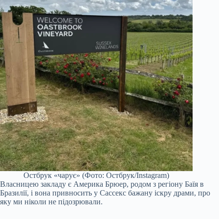
Остбрук «чарує» (Фото: Остбрук/Instagram)
Власницею закладу є Америка Брюер, родом з регіону Баїя в
Бразилії, і вона привносить у Сассекс бажану іскру драми, про
яку ми ніколи не підозрювали.