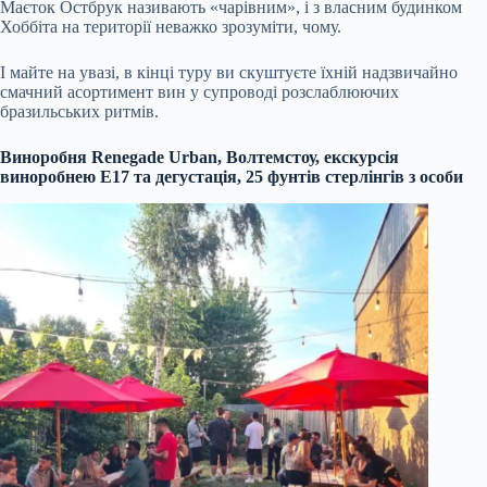
Маєток Остбрук називають «чарівним», і з власним будинком
Хоббіта на території неважко зрозуміти, чому.
І майте на увазі, в кінці туру ви скуштуєте їхній надзвичайно
смачний асортимент вин у супроводі розслаблюючих
бразильських ритмів.
Виноробня Renegade Urban, Волтемстоу, екскурсія
виноробнею E17 та дегустація, 25 фунтів стерлінгів з особи