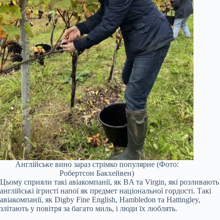
Англійське вино зараз стрімко популярне (Фото:
Робертсон Бакхейвен)
Цьому сприяли такі авіакомпанії, як BA та Virgin, які розливають
англійські ігристі напої як предмет національної гордості. Такі
авіакомпанії, як Digby Fine English, Hambledon та Hattingley,
злітають у повітря за багато миль, і люди їх люблять.