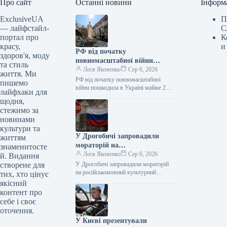
Про сайт
Останні новини
Інформ
ExclusiveUA
П
— лайфстайл-
С
портал про
К
красу,
и
РФ від початку
здоров'я, моду
повномасштабної війни
та стиль
пошкодила в Україні майже 2
Леся Яковенко
Сер 6, 2026
життя. Ми
тисячі пам’яток
РФ від початку повномасштабної
пишемо
війни пошкодила в Україні майже 2
лайфхаки для
тисячі пам’яток 06.08.2026 11:09
щодня,
Укрінформ Росія пошкодила в Україні
стежимо за
1990…
новинами
культури та
У Дрогобичі запровадили
життям
мораторій на
знаменитосте
російськомовний культурний
Леся Яковенко
Сер 6, 2026
й. Видання
продукт
створене для
У Дрогобичі запровадили мораторій
на російськомовний культурний
тих, хто цінує
продукт 06.08.2026 14:54 Укрінформ
якісний
Дрогобицька міська рада у четвер, 6
контент про
серпня, одноголосно ухвалила…
себе і своє
оточення.
У Києві презентували