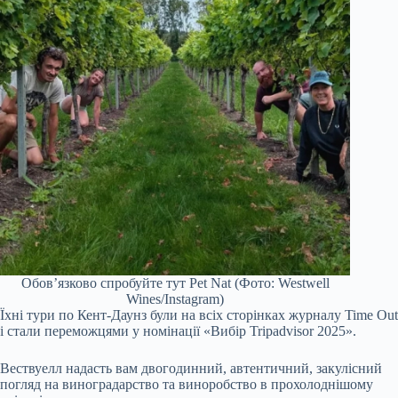
Обов’язково спробуйте тут Pet Nat (Фото: Westwell
Wines/Instagram)
Їхні тури по Кент-Даунз були на всіх сторінках журналу Time Out
і стали переможцями у номінації «Вибір Tripadvisor 2025».
Вествуелл надасть вам двогодинний, автентичний, закулісний
погляд на виноградарство та виноробство в прохолоднішому