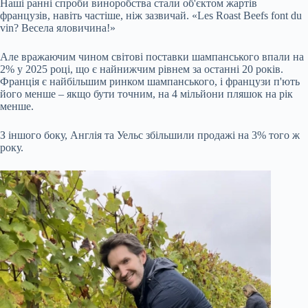
Наші ранні спроби виноробства стали об'єктом жартів
французів, навіть частіше, ніж зазвичай. «Les Roast Beefs font du
vin? Весела яловичина!»
Але вражаючим чином світові поставки шампанського впали на
2% у 2025 році, що є найнижчим рівнем за останні 20 років.
Франція є найбільшим ринком шампанського, і французи п'ють
його менше – якщо бути точним, на 4 мільйони пляшок на рік
менше.
З іншого боку, Англія та Уельс збільшили продажі на 3% того ж
року.