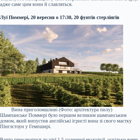
адже саме цим вони й славляться.
Луї Поммері, 20 вересня о 17:30, 20 фунтів стерлінгів
Вина приголомшливі (Фото: архітектура пилу)
Шампанське Поммері було першим великим шампанським
домом, який випустив англійські ігристі вина зі свого маєтку
Пінглстоун у Гемпширі.
Варто приєднатися до цієї 1,5-годинної екскурсії, оскільки вони