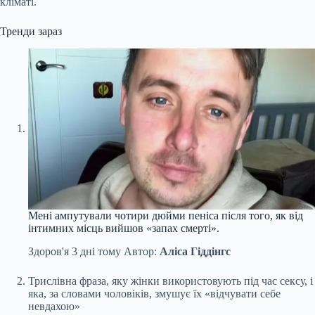
кліматі.
Тренди зараз
Мені ампутували чотири дюйми пеніса після того, як від
інтимних місць вийшов «запах смерті».
Здоров'я
3 дні тому
Автор:
Аліса Гіддінгс
Трислівна фраза, яку жінки використовують під час сексу, і
яка, за словами чоловіків, змушує їх «відчувати себе
невдахою»