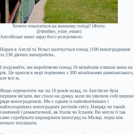
Хочете покататися на винному поїзді? (Фото:
@denbies_wine_estate)
Англійське вино зараз його розгромило.
Наразі в Англії та Уельсі налічується понад 1100 виноградників
та 238 діючих виноробень.
І подумайте, ми виробляємо понад 16 мільйонів пляшок вина на
рік. Це крапля в морі порівняно з 300 мільйонами шампанського,
але все ж.
Якщо перемотати час на 10 років назад, то Англія не була
першим місцем, яке спало на думку, коли ви уявляли собі широкі
ряди виноградників. Ми є одним із найпівнічніших і
найхолодніших виноградних регіонів світу. Навряд чи такий
сонячний і романтичний, як Італія чи Іспанія. Ви могли б так
само спробувати вирощувати виноград на Місяці, перш ніж
почало теплішати.