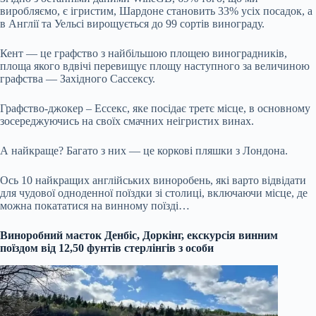
виробляємо, є ігристим, Шардоне становить 33% усіх посадок, а
в Англії та Уельсі вирощується до 99 сортів винограду.
Кент — це графство з найбільшою площею виноградників,
площа якого вдвічі перевищує площу наступного за величиною
графства — Західного Сассексу.
Графство-джокер – Ессекс, яке посідає третє місце, в основному
зосереджуючись на своїх смачних неігристих винах.
А найкраще? Багато з них — це коркові пляшки з Лондона.
Ось 10 найкращих англійських виноробень, які варто відвідати
для чудової одноденної поїздки зі столиці, включаючи місце, де
можна покататися на винному поїзді…
Виноробний маєток Денбіс, Доркінг, екскурсія винним
поїздом від 12,50 фунтів стерлінгів з особи