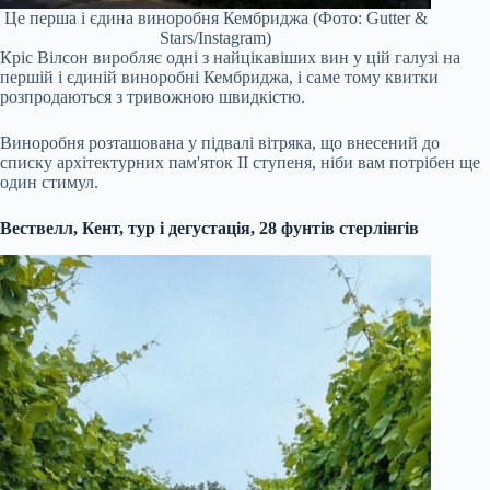
Це перша і єдина виноробня Кембриджа (Фото: Gutter &
Stars/Instagram)
Кріс Вілсон виробляє одні з найцікавіших вин у цій галузі на
першій і єдиній виноробні Кембриджа, і саме тому квитки
розпродаються з тривожною швидкістю.
Виноробня розташована у підвалі вітряка, що внесений до
списку архітектурних пам'яток II ступеня, ніби вам потрібен ще
один стимул.
Вествелл, Кент, тур і дегустація, 28 фунтів стерлінгів