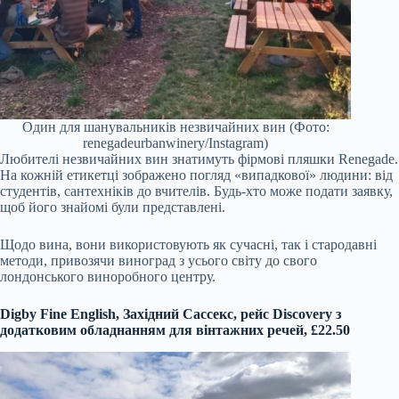
Один для шанувальників незвичайних вин (Фото:
renegadeurbanwinery/Instagram)
Любителі незвичайних вин знатимуть фірмові пляшки Renegade.
На кожній етикетці зображено погляд «випадкової» людини: від
студентів, сантехніків до вчителів. Будь-хто може подати заявку,
щоб його знайомі були представлені.
Щодо вина, вони використовують як сучасні, так і стародавні
методи, привозячи виноград з усього світу до свого
лондонського виноробного центру.
Digby Fine English, Західний Сассекс, рейс Discovery з
додатковим обладнанням для вінтажних речей, £22.50