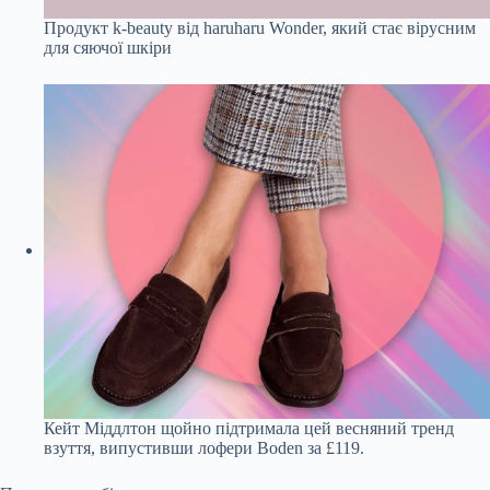
Продукт k-beauty від haruharu Wonder, який стає вірусним
для сяючої шкіри
Кейт Міддлтон щойно підтримала цей весняний тренд
взуття, випустивши лофери Boden за £119.