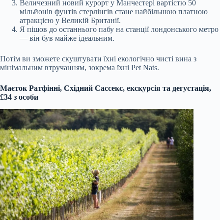
Величезний новий курорт у Манчестері вартістю 50
мільйонів фунтів стерлінгів стане найбільшою платною
атракцією у Великій Британії.
Я пішов до останнього пабу на станції лондонського метро
— він був майже ідеальним.
Потім ви зможете скуштувати їхні екологічно чисті вина з
мінімальним втручанням, зокрема їхні Pet Nats.
Маєток Ратфінні, Східний Сассекс, екскурсія та дегустація,
£34 з особи