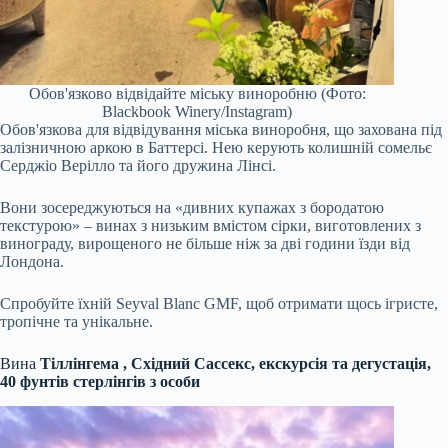
Обов'язково відвідайте міську виноробню (Фото:
Blackbook Winery/Instagram)
Обов'язкова для відвідування міська виноробня, що захована під
залізничною аркою в Баттерсі. Нею керують колишній сомельє
Серджіо Верілло та його дружина Лінсі.
Вони зосереджуються на «дивних купажах з бородатою
текстурою» – винах з низьким вмістом сірки, виготовлених з
винограду, вирощеного не більше ніж за дві години їзди від
Лондона.
Спробуйте їхній Seyval Blanc GMF, щоб отримати щось ігристе,
тропічне та унікальне.
Вина
Тіллінгема
, Східний Сассекс, екскурсія та дегустація,
40 фунтів стерлінгів з особи