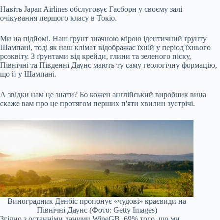
Навіть Japan Airlines обслуговує Гасборн у своєму залі
очікування першого класу в Токіо.
Ми на підйомі. Наш ґрунт значною мірою ідентичний ґрунту
Шампані, тоді як наш клімат відображає їхній у період їхнього
розквіту. З ґрунтами від крейди, глини та зеленого піску,
Північні та Південні Даунс мають ту саму геологічну формацію,
що й у Шампані.
А звідки нам це знати? Бо кожен англійський виробник вина
скаже вам про це протягом перших п'яти хвилин зустрічі.
Виноградник Денбіс пропонує «чудові» краєвиди на
Північні Даунс (Фото: Getty Images)
Згідно з останніми даними WineGB, 69% того, що ми