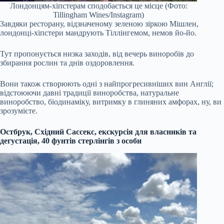
Лондонцям-хіпстерам сподобається це місце (Фото:
Tillingham Wines/Instagram)
Завдяки ресторану, відзначеному зеленою зіркою Мішлен,
лондонці-хіпстери мандрують Тіллінгемом, немов йо-йо.
Тут пропонується низка заходів, від вечерь виноробів до
збирання рослин та днів оздоровлення.
Вони також створюють одні з найпрогресивніших вин Англії;
відстоюючи давні традиції виноробства, натуральне
виноробство, біодинаміку, витримку в глиняних амфорах, ну, ви
зрозумієте.
Остбрук, Східний Сассекс, екскурсія для власників та
дегустація, 40 фунтів стерлінгів з особи