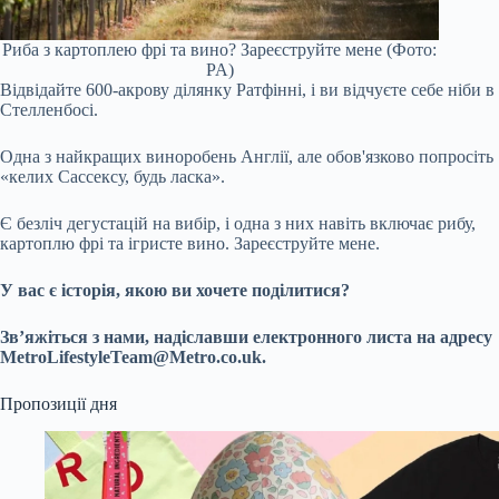
Риба з картоплею фрі та вино? Зареєструйте мене (Фото:
PA)
Відвідайте 600-акрову ділянку Ратфінні, і ви відчуєте себе ніби в
Стелленбосі.
Одна з найкращих виноробень Англії, але обов'язково попросіть
«келих Сассексу, будь ласка».
Є безліч дегустацій на вибір, і одна з них навіть включає рибу,
картоплю фрі та ігристе вино. Зареєструйте мене.
У вас є історія, якою ви хочете поділитися?
Зв’яжіться з нами, надіславши електронного листа на адресу
MetroLifestyleTeam@Metro.co.uk
.
Пропозиції дня