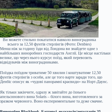
Ви можете стильно покататися навколо виноградника
всього за 12,50 фунтів стерлінгів (Фото: Denbies)
Менш ніж за годину їзди від Лондона ви знайдете одне з
найбільших виноробних господарств Англії. Це місце настільки
велике, що через нього курсує поїзд, який перевозить
відвідувачів між виноградниками.
Поїздка поїздом триватиме 50 хвилин і коштуватиме 12,50
фунтів стерлінгів з особи, але це того варте заради того, що
Денбіс описує як «чудові панорамні краєвиди» на Норт-Даунс.
Як тільки закінчите, одразу ж завітайте до їхнього
апельсинового вина Solaris – білого вина, виготовленого за
зразком червоного. Воно експериментальне та дуже смачне.
Виноробня Blackbook, Баттерсі, екскурсія/дегустація 25