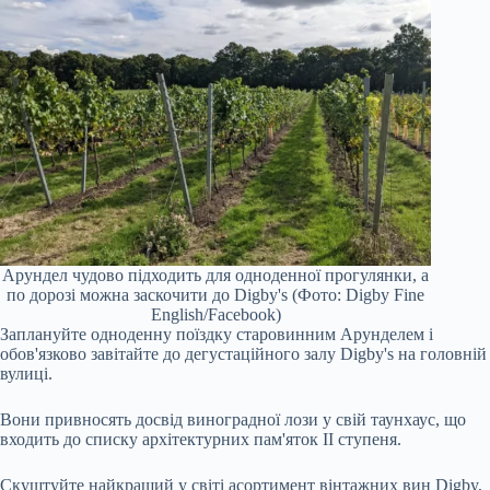
Арундел чудово підходить для одноденної прогулянки, а
по дорозі можна заскочити до Digby's (Фото: Digby Fine
English/Facebook)
Заплануйте одноденну поїздку старовинним Арунделем і
обов'язково завітайте до дегустаційного залу Digby's на головній
вулиці.
Вони привносять досвід виноградної лози у свій таунхаус, що
входить до списку архітектурних пам'яток II ступеня.
Скуштуйте найкращий у світі асортимент вінтажних вин Digby,