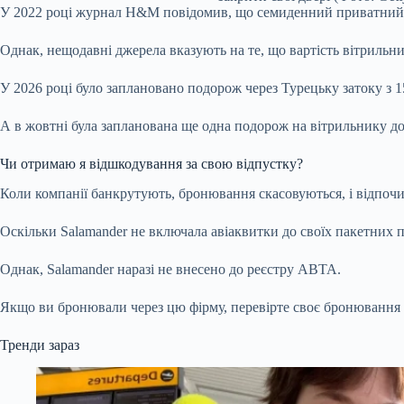
У 2022 році журнал H&M повідомив, що семиденний приватний чар
Однак, нещодавні джерела вказують на те, що вартість вітрильних
У 2026 році було заплановано подорож через Турецьку затоку з 1
А в жовтні була запланована ще одна подорож на вітрильнику до
Чи отримаю я відшкодування за свою відпустку?
Коли компанії банкрутують, бронювання скасовуються, і відпоч
Оскільки Salamander не включала авіаквитки до своїх пакетних п
Однак, Salamander наразі не внесено до реєстру ABTA.
Якщо ви бронювали через цю фірму, перевірте своє бронювання
Тренди зараз