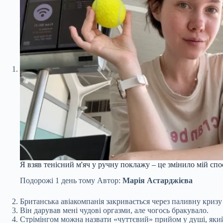
Я взяв тенісний м'яч у ручну поклажу – це змінило мій спо
Подорожі
1 день тому
Автор:
Марія Астарджієва
Британська авіакомпанія закривається через паливну кризу 
Він дарував мені чудові оргазми, але чогось бракувало.
Стрімінгом можна назвати «чуттєвий» прийом у душі, яки