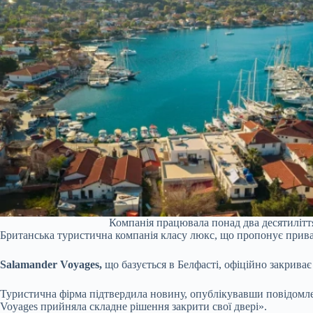
Компанія працювала понад два десятиліття
Британська туристична компанія класу люкс, що пропонує приват
Salamander Voyages,
що базується в Белфасті, офіційно закриває 
Туристична фірма підтвердила новину, опублікувавши повідомлен
Voyages прийняла складне рішення закрити свої двері».