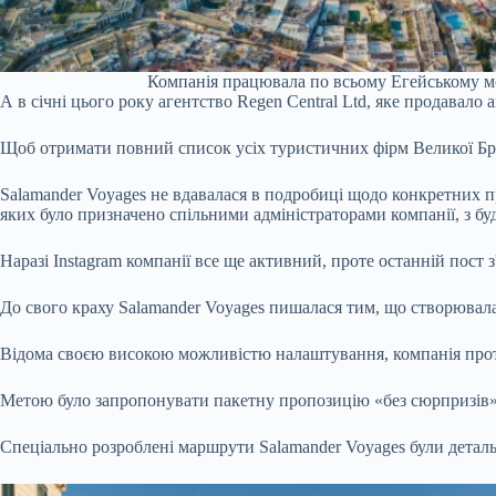
Компанія працювала по всьому Егейському мо
А в січні цього року агентство Regen Central Ltd, яке продавало 
Щоб отримати повний список усіх туристичних фірм Великої Брит
Salamander Voyages не вдавалася в подробиці щодо конкретних п
яких було призначено спільними адміністраторами компанії, з б
Наразі Instagram компанії все ще активний, проте останній пост з
До свого краху Salamander Voyages пишалася тим, що створювала 
Відома своєю високою можливістю налаштування, компанія протяг
Метою було запропонувати пакетну пропозицію «без сюрпризів», як
Спеціально розроблені маршрути Salamander Voyages були детал