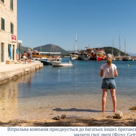
Вітрильна компанія приєднується до багатьох інших британс
закрити свої двері (Фото: Gett