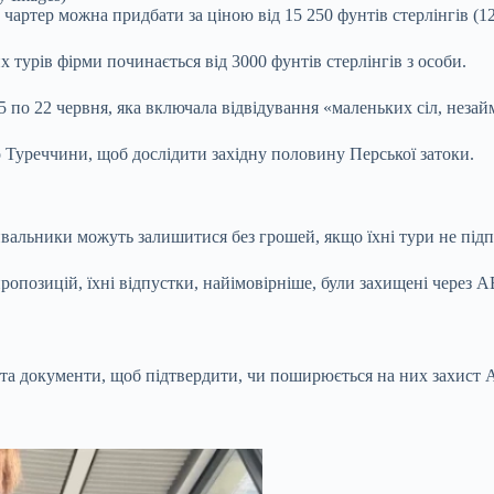
тер можна придбати за ціною від 15 250 фунтів стерлінгів (1270
 турів фірми починається від 3000 фунтів стерлінгів з особи.
5 по 22 червня, яка включала відвідування «маленьких сіл, неза
 Туреччини, щоб дослідити західну половину Перської затоки.
ивальники можуть залишитися без грошей, якщо їхні тури не пі
ропозицій, їхні відпустки, найімовірніше, були захищені через 
 та документи, щоб підтвердити, чи поширюється на них захист