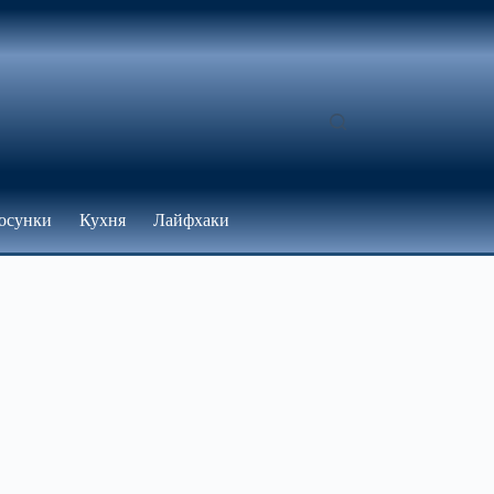
осунки
Кухня
Лайфхаки