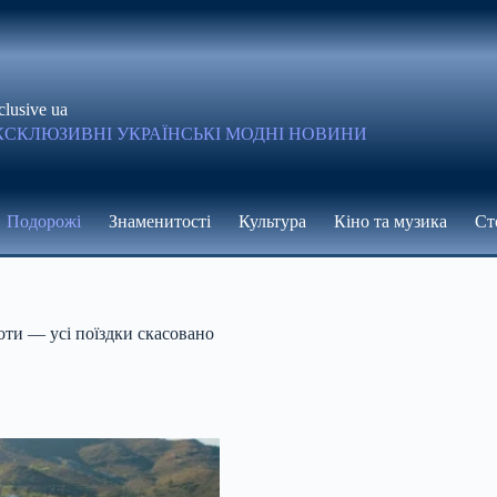
clusive ua
КСКЛЮЗИВНІ УКРАЇНСЬКІ МОДНІ НОВИНИ
Подорожі
Знаменитості
Культура
Кіно та музика
Ст
оти — усі поїздки скасовано