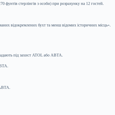
 фунтів стерлінгів з особи) при розрахунку на 12 гостей.
йманих відокремлених бухт та менш відомих історичних місць».
дпадають під захист ATOL або ABTA.
ABTA.
 ABTA.