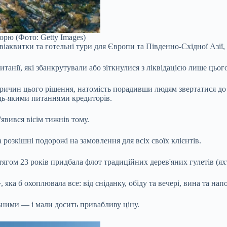
рю (Фото: Getty Images)
авіаквитки та готельні тури для Європи та Південно-Східної Азії,
анії, які збанкрутували або зіткнулися з ліквідацією лише цьог
ричин цього рішення, натомість порадивши людям звертатися до С
удь-якими питаннями кредиторів.
'явився вісім тижнів тому.
розкішні подорожі на замовлення для всіх своїх клієнтів.
ом 23 років придбала флот традиційних дерев'яних гулетів (яхт
а б охоплювала все: від сніданку, обіду та вечері, вина та напо
ьними — і мали досить привабливу ціну.