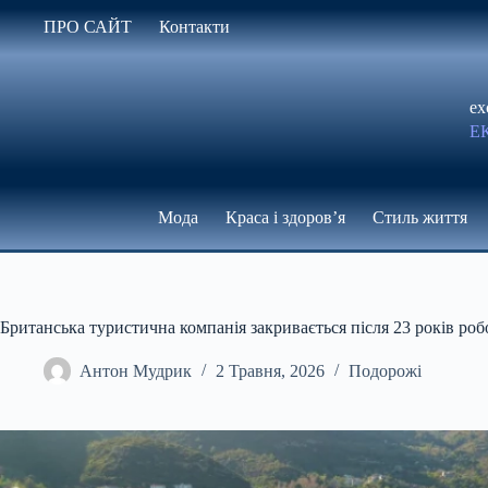
Перейти
ПРО САЙТ
Контакти
до
вмісту
ex
Е
Мода
Краса і здоров’я
Стиль життя
Британська туристична компанія закривається після 23 років роб
Антон Мудрик
2 Травня, 2026
Подорожі