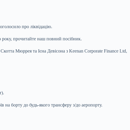
 оголосило про ліквідацію.
о року, прочитайте наш повний посібник.
котта Мюррея та Ієна Девісона з Keenan Corporate Finance Ltd,
).
їв на борту до будь-якого трансферу з/до аеропорту.