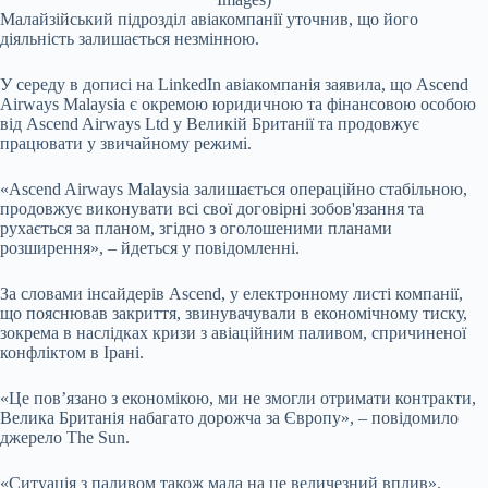
Малайзійський підрозділ авіакомпанії уточнив, що його
діяльність залишається незмінною.
У середу в дописі на LinkedIn авіакомпанія заявила, що Ascend
Airways Malaysia є окремою юридичною та фінансовою особою
від Ascend Airways Ltd у Великій Британії та продовжує
працювати у звичайному режимі.
«Ascend Airways Malaysia залишається операційно стабільною,
продовжує виконувати всі свої договірні зобов'язання та
рухається за планом, згідно з оголошеними планами
розширення», – йдеться у повідомленні.
За словами інсайдерів Ascend, у електронному листі компанії,
що пояснював закриття, звинувачували в економічному тиску,
зокрема в наслідках кризи з авіаційним паливом, спричиненої
конфліктом в Ірані.
«Це пов’язано з економікою, ми не змогли отримати контракти,
Велика Британія набагато дорожча за Європу», – повідомило
джерело The Sun.
«Ситуація з паливом також мала на це величезний вплив».