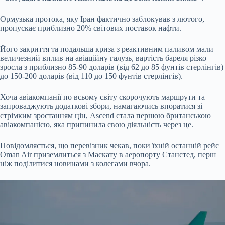
Ормузька протока, яку Іран фактично заблокував з лютого,
пропускає приблизно 20% світових поставок нафти.
Його закриття та подальша криза з реактивним паливом мали
величезний вплив на авіаційну галузь, вартість бареля різко
зросла з приблизно 85-90 доларів (від 62 до 85 фунтів стерлінгів)
до 150-200 доларів (від 110 до 150 фунтів стерлінгів).
Хоча авіакомпанії по всьому світу скорочують маршрути та
запроваджують додаткові збори, намагаючись впоратися зі
стрімким зростанням цін, Ascend стала першою британською
авіакомпанією, яка припинила свою діяльність через це.
Повідомляється, що перевізник чекав, поки їхній останній рейс
Oman Air приземлиться з Маскату в аеропорту Станстед, перш
ніж поділитися новинами з колегами вчора.