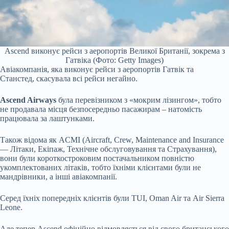
Ascend виконує рейси з аеропортів Великої Британії, зокрема з
Гатвіка (Фото: Getty Images)
Авіакомпанія, яка виконує рейси з аеропортів Гатвік та
Станстед, скасувала всі рейси негайно.
Ascend Airways
була перевізником з «мокрим лізингом», тобто
не продавала місця безпосередньо пасажирам – натомість
працювала за лаштунками.
Також відома як ACMI (Aircraft, Crew, Maintenance and Insurance
— Літаки, Екіпаж, Технічне обслуговування та Страхування),
вони були короткостроковим постачальником повністю
укомплектованих літаків, тобто їхніми клієнтами були не
мандрівники, а інші авіакомпанії.
Серед їхніх попередніх клієнтів були TUI, Oman Air та Air Sierra
Leone.
Але тепер Ascend офіційно відмовляється від свого британського