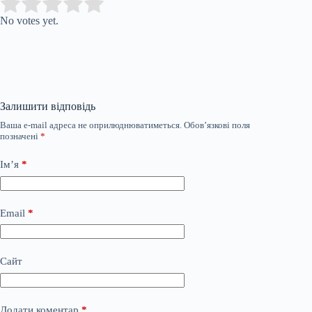
Submit Rating
Rate this item:
No votes yet.
Залишити відповідь
Ваша e-mail адреса не оприлюднюватиметься.
Обов’язкові поля
позначені
*
Ім’я
*
Email
*
Сайт
Додати коментар
*