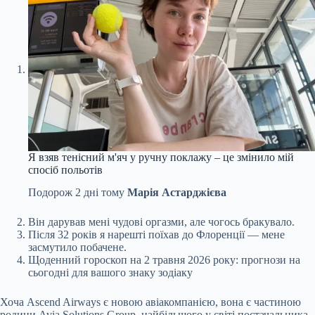
Я взяв тенісний м'яч у ручну поклажу – це змінило мій
спосіб польотів
Подорож
2 дні тому
Марія Астарджієва
Він дарував мені чудові оргазми, але чогось бракувало.
Після 32 років я нарешті поїхав до Флоренції — мене
засмутило побачене.
Щоденний гороскоп на 2 травня 2026 року: прогнози на
сьогодні для вашого знаку зодіаку
Хоча Ascend Airways є новою авіакомпанією, вона є частиною
родини Avia Solutions Group, найбільшого у світі постачальника