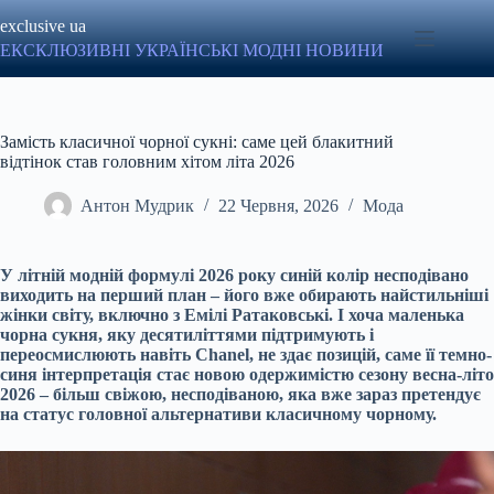
Перейти
exclusive ua
до
вмісту
ЕКСКЛЮЗИВНІ УКРАЇНСЬКІ МОДНІ НОВИНИ
Замість класичної чорної сукні: саме цей блакитний
відтінок став головним хітом літа 2026
Антон Мудрик
22 Червня, 2026
Мода
У літній модній формулі 2026 року синій колір несподівано
виходить на перший план – його вже обирають найстильніші
жінки світу, включно з Емілі Ратаковські. І хоча маленька
чорна сукня, яку десятиліттями підтримують і
переосмислюють навіть Chanel, не здає позицій, саме її темно-
синя інтерпретація стає новою одержимістю сезону весна-літо
2026 – більш свіжою, несподіваною, яка вже зараз претендує
на статус головної альтернативи класичному чорному.