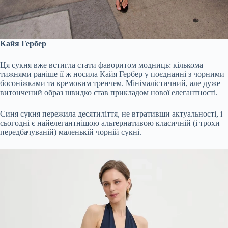
Кайя Гербер
Ця сукня вже встигла стати фаворитом модниць: кількома
тижнями раніше її ж носила Кайя Гербер у поєднанні з чорними
босоніжками та кремовим тренчем. Мінімалістичний, але дуже
витончений образ швидко став прикладом нової елегантності.
Синя сукня пережила десятиліття, не втративши актуальності, і
сьогодні є найелегантнішою альтернативою класичній (і трохи
передбачуваній) маленькій чорній сукні.