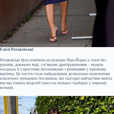
Емілі Ратаковські
Ратаковські була помічена на вулицях Нью-Йорка у сукні без
рукавів, довжини міді, з м’якими драпіруваннями – модель
поєднала її з простими босоніжками з ремінцями у кавовому
відтінку. Це взуття стало найвдалішим делікатним оновленням
класичних трендових босоніжок, які сьогодні найчастіше мають
вигляд тонких моделей танга на низьких підборах у чорному
кольорі.