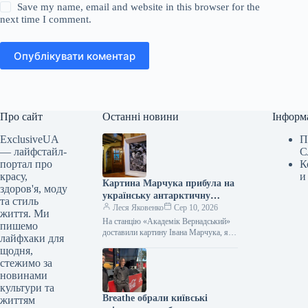
Save my name, email and website in this browser for the
next time I comment.
Опублікувати коментар
Про сайт
Останні новини
Інформ
ExclusiveUA
П
— лайфстайл-
С
портал про
К
красу,
и
Картина Марчука прибула на
здоров'я, моду
українську антарктичну
та стиль
станцію
Леся Яковенко
Сер 10, 2026
життя. Ми
На станцію «Академік Вернадський»
пишемо
доставили картину Івана Марчука, яку
лайфхаки для
він подарував українським
щодня,
полярникам На антарктичну станцію
стежимо за
«Академік Вернадський» доставили
новинами
роботу…
культури та
Breathe обрали київські
життям