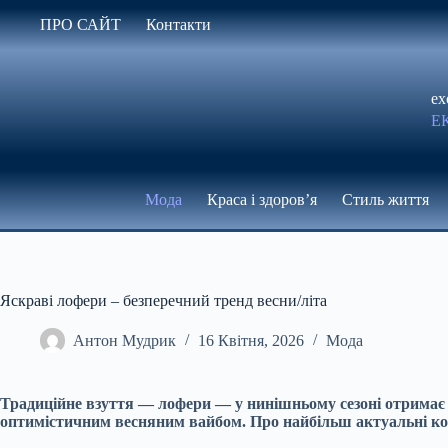
Перейти
ПРО САЙТ
Контакти
до
вмісту
ex
Е
Мода
Краса і здоров’я
Стиль життя
Яскраві лофери – безперечний тренд весни/літа
Антон Мудрик
16 Квітня, 2026
Мода
Традиційне взуття — лофери — у нинішньому сезоні отримає но
оптимістичним весняним вайбом. Про найбільш актуальні кол