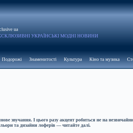
clusive ua
КСКЛЮЗИВНІ УКРАЇНСЬКІ МОДНІ НОВИНИ
Подорожі
Знаменитості
Культура
Кіно та музика
Ст
ве звучання. І цього разу акцент робиться не на незвичайних
ьори та дизайни лоферів — читайте далі.