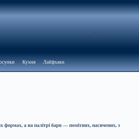
осунки
Кухня
Лайфхаки
 формах, а на палітрі барв — помітних, насичених, з