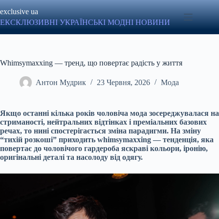
Перейти
exclusive ua
до
вмісту
ЕКСКЛЮЗИВНІ УКРАЇНСЬКІ МОДНІ НОВИНИ
Whimsymaxxing — тренд, що повертає радість у життя
Антон Мудрик
23 Червня, 2026
Мода
Якщо останні кілька років чоловіча мода зосереджувалася на
стриманості, нейтральних відтінках і преміальних базових
речах, то нині спостерігається зміна парадигми. На зміну
“тихій розкоші” приходить whimsymaxxing — тенденція, яка
повертає до чоловічого гардероба яскраві кольори, іронію,
оригінальні деталі та насолоду від одягу.