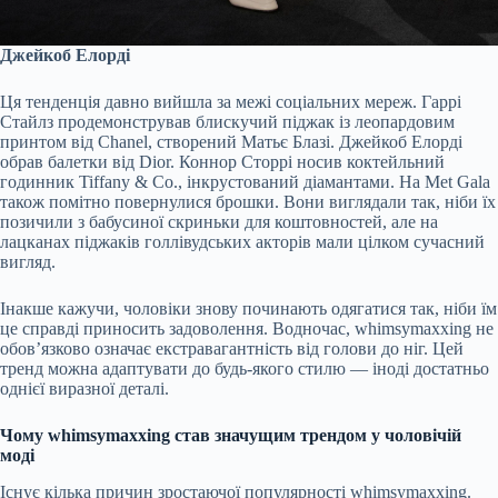
Джейкоб Елорді
Ця тенденція давно вийшла за межі соціальних мереж. Гаррі
Стайлз продемонстрував блискучий піджак із леопардовим
принтом від Chanel, створений Матьє Блазі. Джейкоб Елорді
обрав балетки від Dior. Коннор Сторрі носив коктейльний
годинник Tiffany & Co., інкрустований діамантами. На Met Gala
також помітно повернулися брошки. Вони виглядали так, ніби їх
позичили з бабусиної скриньки для коштовностей, але на
лацканах піджаків голлівудських акторів мали цілком сучасний
вигляд.
Інакше кажучи, чоловіки знову починають одягатися так, ніби їм
це справді приносить задоволення. Водночас, whimsymaxxing не
обов’язково означає екстравагантність від голови до ніг. Цей
тренд можна адаптувати до будь-якого стилю — іноді достатньо
однієї виразної деталі.
Чому whimsymaxxing став значущим трендом у чоловічій
моді
Існує кілька причин зростаючої популярності whimsymaxxing.