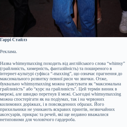
Гаррі Стайлз
Реклама.
Назва whimsymaxxing походить від англійського слова “whimsy”
(грайливість, химерність, фантазійність) та поширеного в
інтернет-культурі суфікса “-maxxing”, що означає прагнення до
максимального розвитку певної риси чи звички. Отже,
буквально whimsymaxxing можна трактувати як “максимальна
грайливість” або “курс на грайливість”. Цей термін виник в
мережі, але швидко перетнув її межі. Сьогодні whimsymaxxing
можна спостерігати як на подіумах, так і на червоних
килимових доріжках, і в повсякденних образах. Його
прихильники не уникають яскравих принтів, незвичайних
аксесуарів, прикрас та речей, які ще недавно вважалися
нетиповими для чоловічого гардероба.