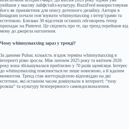
увійшов у масову лайфстайл-культуру. BuzzFeed використовував
його як прикметник для опису дотепного дизайну. Автори в
Instagram почали пов’язувати whimsymaxxing з інтер’єрами та
естетикою. Близько 30 відсотків останніх обговорень тепер
припадає на Pinterest. Це свідчить про те, що тренд перейшов від
мему до джерела натхнення.
Чому whimsymaxxing зараз у тренді?
За даними Pulsar, кількість згадок терміна whimsymaxxing в
інтернеті різко зросла. Між липнем 2025 року та квітнем 2026
року вона збільшувалася приблизно у 70 разів щомісяця. Інтерес
до whimsymaxxing пояснюється не лише новизною, а й вдалим
моментом. Тренд став життєрадісною відповіддю на дві
естетики, які останнім часом домінували в інтернеті: “тиху
розкіш” та культуру безперервного самовдосконалення.