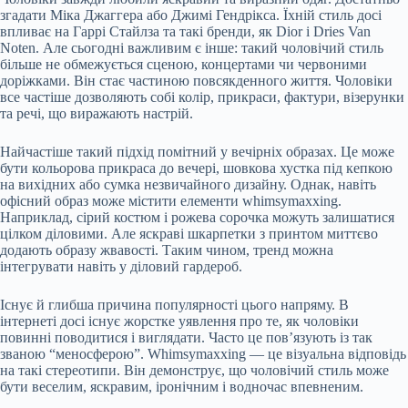
згадати Міка Джаггера або Джимі Гендрікса. Їхній стиль досі
впливає на Гаррі Стайлза та такі бренди, як Dior і Dries Van
Noten. Але сьогодні важливим є інше: такий чоловічий стиль
більше не обмежується сценою, концертами чи червоними
доріжками. Він стає частиною повсякденного життя. Чоловіки
все частіше дозволяють собі колір, прикраси, фактури, візерунки
та речі, що виражають настрій.
Найчастіше такий підхід помітний у вечірніх образах. Це може
бути кольорова прикраса до вечері, шовкова хустка під кепкою
на вихідних або сумка незвичайного дизайну. Однак, навіть
офісний образ може містити елементи whimsymaxxing.
Наприклад, сірий костюм і рожева сорочка можуть залишатися
цілком діловими. Але яскраві шкарпетки з принтом миттєво
додають образу жвавості. Таким чином, тренд можна
інтегрувати навіть у діловий гардероб.
Існує й глибша причина популярності цього напряму. В
інтернеті досі існує жорстке уявлення про те, як чоловіки
повинні поводитися і виглядати. Часто це пов’язують із так
званою “меносферою”. Whimsymaxxing — це візуальна відповідь
на такі стереотипи. Він демонструє, що чоловічий стиль може
бути веселим, яскравим, іронічним і водночас впевненим.