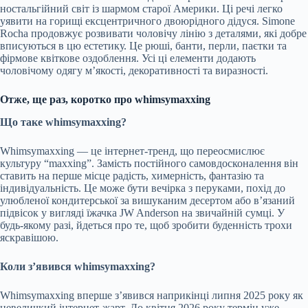
ностальгійний світ із шармом старої Америки. Ці речі легко
уявити на горищі ексцентричного двоюрідного дідуся. Simone
Rocha продовжує розвивати чоловічу лінію з деталями, які добре
вписуються в цю естетику. Це рюші, банти, перли, паєтки та
фірмове квіткове оздоблення. Усі ці елементи додають
чоловічому одягу м’якості, декоративності та виразності.
Отже, ще раз, коротко про whimsymaxxing
Що таке whimsymaxxing?
Whimsymaxxing — це інтернет-тренд, що переосмислює
культуру “maxxing”. Замість постійного самовдосконалення він
ставить на перше місце радість, химерність, фантазію та
індивідуальність. Це може бути вечірка з перуками, похід до
улюбленої кондитерської за вишуканим десертом або в’язаний
підвісок у вигляді їжачка JW Anderson на звичайній сумці. У
будь-якому разі, йдеться про те, щоб зробити буденність трохи
яскравішою.
Коли з’явився whimsymaxxing?
Whimsymaxxing вперше з’явився наприкінці липня 2025 року як
невеличкий інтернет-жарт. До квітня 2026 року термін уже