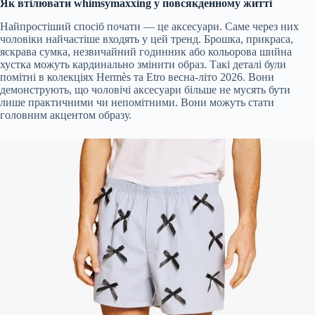
Як втілювати whimsymaxxing у повсякденному житті
Найпростіший спосіб почати — це аксесуари. Саме через них
чоловіки найчастіше входять у цей тренд. Брошка, прикраса,
яскрава сумка, незвичайний годинник або кольорова шийна
хустка можуть кардинально змінити образ. Такі деталі були
помітні в колекціях Hermès та Etro весна-літо 2026. Вони
демонструють, що чоловічі аксесуари більше не мусять бути
лише практичними чи непомітними. Вони можуть стати
головним акцентом образу.