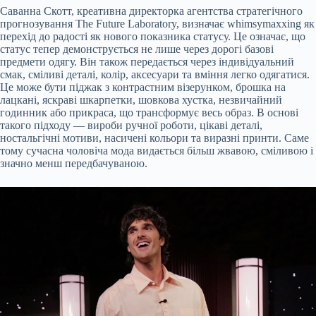
Саванна Скотт, креативна директорка агентства стратегічного
прогнозування The Future Laboratory, визначає whimsymaxxing як
перехід до радості як нового показника статусу. Це означає, що
статус тепер демонструється не лише через дорогі базові
предмети одягу. Він також передається через індивідуальний
смак, сміливі деталі, колір, аксесуари та вміння легко одягатися.
Це може бути піджак з контрастним візерунком, брошка на
лацкані, яскраві шкарпетки, шовкова хустка, незвичайний
годинник або прикраса, що трансформує весь образ. В основі
такого підходу — вироби ручної роботи, цікаві деталі,
ностальгічні мотиви, насичені кольори та виразні принти. Саме
тому сучасна чоловіча мода видається більш жвавою, сміливою і
значно менш передбачуваною.