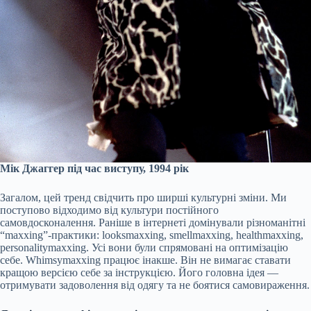
Мік Джаггер під час виступу, 1994 рік
Загалом, цей тренд свідчить про ширші культурні зміни. Ми
поступово відходимо від культури постійного
самовдосконалення. Раніше в інтернеті домінували різноманітні
“maxxing”-практики: looksmaxxing, smellmaxxing, healthmaxxing,
personalitymaxxing. Усі вони були спрямовані на оптимізацію
себе. Whimsymaxxing працює інакше. Він не вимагає ставати
кращою версією себе за інструкцією. Його головна ідея —
отримувати задоволення від одягу та не боятися самовираження.