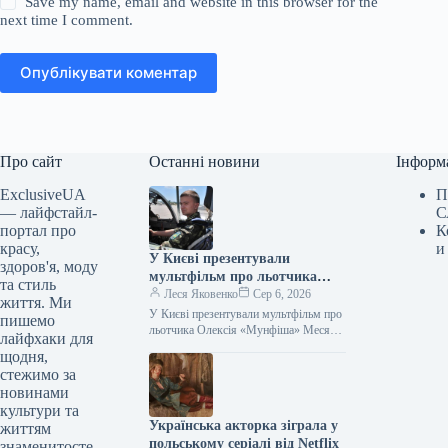
Save my name, email and website in this browser for the
next time I comment.
Опублікувати коментар
Про сайт
Останні новини
Інформ
ExclusiveUA
П
— лайфстайл-
С
портал про
К
красу,
и
У Києві презентували
здоров'я, моду
мультфільм про льотчика
та стиль
Олексія «Мунфіша» Меся
Леся Яковенко
Сер 6, 2026
життя. Ми
У Києві презентували мультфільм про
пишемо
льотчика Олексія «Мунфіша» Меся
лайфхаки для
Відео 06.08.2026 20:51 Укрінформ У
щодня,
Музеї війни відбулася презентація
стежимо за
першого мультфільму…
новинами
культури та
Українська акторка зіграла у
життям
польському серіалі від Netflix
знаменитосте