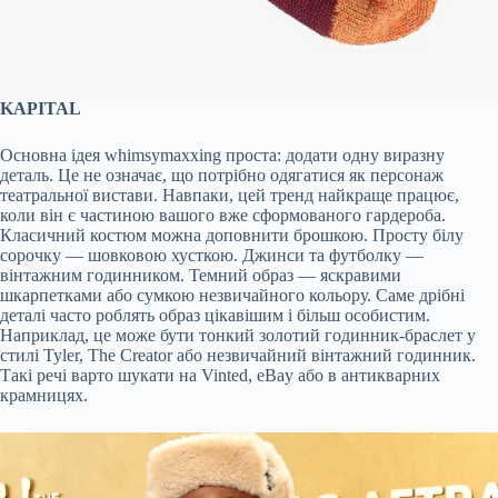
KAPITAL
Основна ідея whimsymaxxing проста: додати одну виразну
деталь. Це не означає, що потрібно одягатися як персонаж
театральної вистави. Навпаки, цей тренд найкраще працює,
коли він є частиною вашого вже сформованого гардероба.
Класичний костюм можна доповнити брошкою. Просту білу
сорочку — шовковою хусткою. Джинси та футболку —
вінтажним годинником. Темний образ — яскравими
шкарпетками або сумкою незвичайного кольору. Саме дрібні
деталі часто роблять образ цікавішим і більш особистим.
Наприклад, це може бути тонкий золотий годинник-браслет у
стилі Tyler, The Creator або незвичайний вінтажний годинник.
Такі речі варто шукати на Vinted, eBay або в антикварних
крамницях.