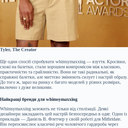
Tyler, The Creator
Ще один спосіб спробувати whimsymaxxing — взуття. Кросівки,
схожі на балетки, стали хорошим компромісом між класикою,
практичністю та грайливістю. Вони не такі радикальні, як
справжні балетки, але миттєво змінюють силует і настрій образу.
До того ж, зараз на ринку є багато моделей у різних розмірах,
включно з дуже великими.
Найкращі бренди для whimsymaxxing
Whimsymaxxing залежить не тільки від стилізації. Деякі
дизайнери закладають цей настрій безпосередньо в одяг. Один із
прикладів — Даніель В. Флетчер у своїй роботі для Mithridate.
Він переосмислює класичні речі чоловічого гардероба через