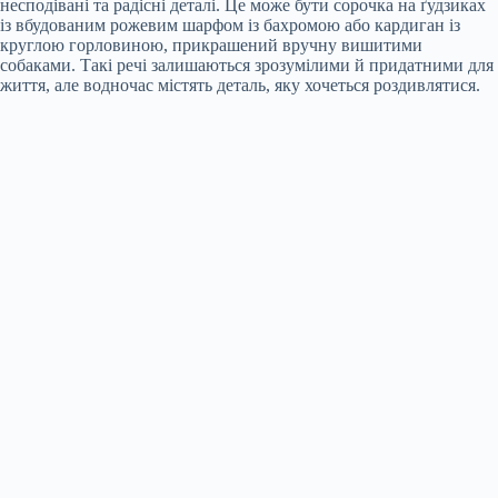
несподівані та радісні деталі. Це може бути сорочка на ґудзиках
із вбудованим рожевим шарфом із бахромою або кардиган із
круглою горловиною, прикрашений вручну вишитими
собаками. Такі речі залишаються зрозумілими й придатними для
життя, але водночас містять деталь, яку хочеться роздивлятися.