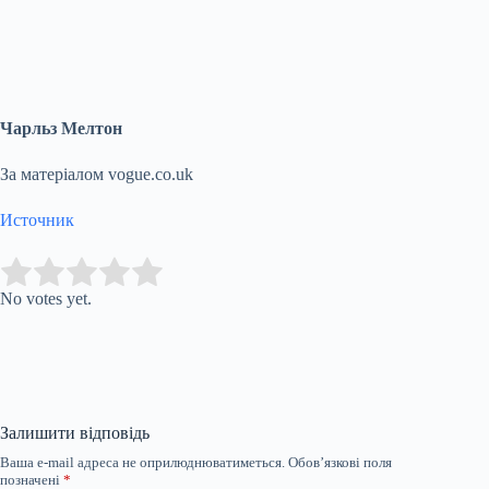
Чарльз Мелтон
За матеріалом vogue.co.uk
Источник
Submit Rating
Rate this item:
No votes yet.
Залишити відповідь
Ваша e-mail адреса не оприлюднюватиметься.
Обов’язкові поля
позначені
*