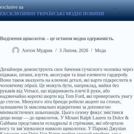
Перейти
exclusive ua
до
вмісту
ЕКСКЛЮЗИВНІ УКРАЇНСЬКІ МОДНІ НОВИНИ
Виділення щиколоток – це остання модна одержимість.
Антон Мудрик
3 Липня, 2026
Мода
Дизайнери демонструють своє бачення сучасного чоловіка через
піджаки, штани, взуття, аксесуари та інші елементи гардеробу.
Вони також вказують на ключові деталі, які варто підкреслити в
чоловічому образі. Це можуть бути, наприклад, майки без
рукавів від Versace, що відкривають плечі й руки, або
надзвичайно короткі шорти від Tom Ford, які привертають увагу
до стегон. Минулого літа бренди робили акцент на стопах,
залишаючи їх максимально відкритими за допомогою
мінімалістичних шльопанців. Цього сезону фокус змістився
дещо вище — до щиколоток. У Мілані Ralph Lauren та Dolce &
Gabbana представили еспадрильї зі стрічками, які обгортали
ногу та зав’язувалися навколо щиколотки. У Парижі Джуліан
Клауснер для Dries Van Noten зробив схожий прийом, але з