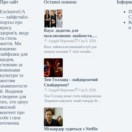
Про сайт
Останні новини
Інформ
ExclusiveUA
П
— лайфстайл-
С
портал про
К
красу,
и
Raya: додаток для
здоров'я, моду
ексклюзивних знайомств,
та стиль
яким користуються зірки
Андрій Марченко
Сер 8, 2026
життя. Ми
Голлівуду
Raya: найексклюзивніший клуб для
пишемо
пошуку кохання У світі онлайн-
лайфхаки для
знайомств існує платформа, яку давно
щодня,
називають найексклюзивнішим
стежимо за
клубом для пошуку кохання. Мова…
новинами
культури та
Том Голланд – найдорожчий
життям
Спайдермен?
знаменитосте
Андрій Марченко
Сер 8, 2026
й. Видання
створене для
Том Голланд може стати найдорожчим
Людиною-павуком: який гонорар йому
тих, хто цінує
прогнозують Англійський актор Том
якісний
Голланд, за попередніми оцінками,
контент про
може заробити від…
себе і своє
оточення.
Мільярдер судиться з Netflix