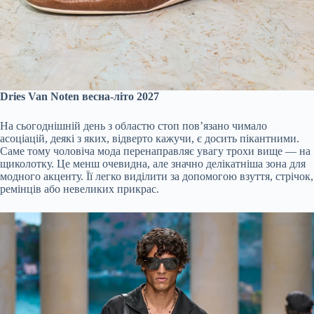
Dries Van Noten весна-літо 2027
На сьогоднішній день з областю стоп пов’язано чимало
асоціацій, деякі з яких, відверто кажучи, є досить пікантними.
Саме тому чоловіча мода перенаправляє увагу трохи вище — на
щиколотку. Це менш очевидна, але значно делікатніша зона для
модного акценту. Її легко виділити за допомогою взуття, стрічок,
ремінців або невеликих прикрас.