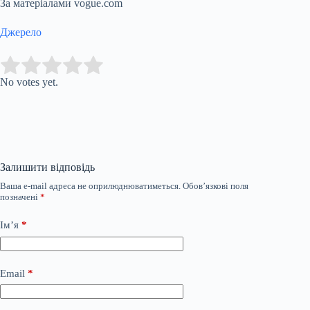
За матеріалами vogue.com
Джерело
Submit Rating
Rate this item:
No votes yet.
Залишити відповідь
Ваша e-mail адреса не оприлюднюватиметься.
Обов’язкові поля
позначені
*
Ім’я
*
Email
*