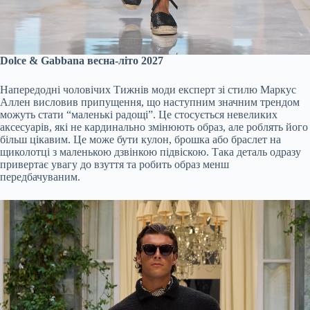
Dolce & Gabbana весна-літо 2027
Напередодні чоловічих Тижнів моди експерт зі стилю Маркус
Аллен висловив припущення, що наступним значним трендом
можуть стати “маленькі радощі”. Це стосується невеликих
аксесуарів, які не кардинально змінюють образ, але роблять його
більш цікавим. Це може бути кулон, брошка або браслет на
щиколотці з маленькою дзвінкою підвіскою. Така деталь одразу
привертає увагу до взуття та робить образ менш
передбачуваним.