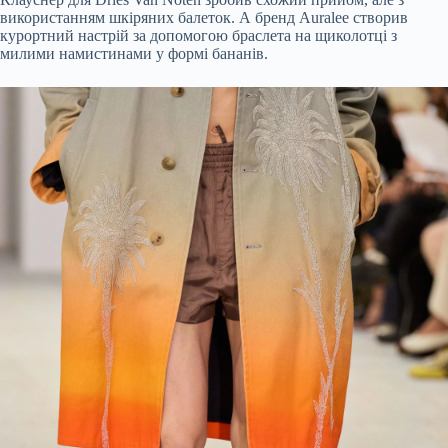
використанням шкіряних балеток. А бренд Auralee створив
курортний настрій за допомогою браслета на щиколотці з
милими намистинами у формі бананів.