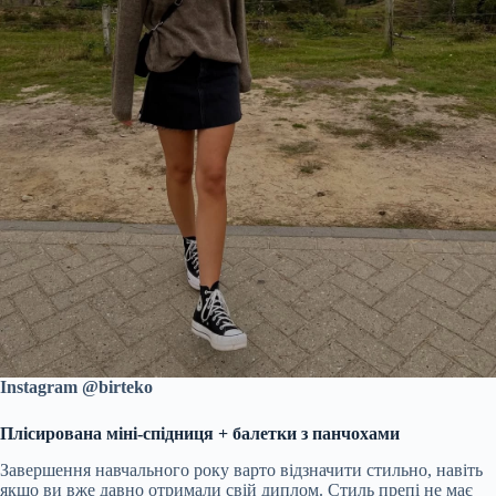
Instagram @birteko
Плісирована міні-спідниця + балетки з панчохами
Завершення навчального року варто відзначити стильно, навіть
якщо ви вже давно отримали свій диплом. Стиль препі не має