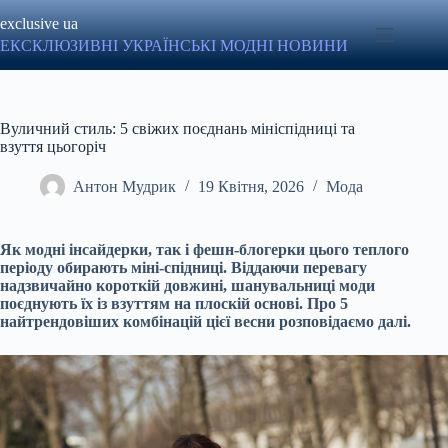
Перейти
exclusive ua
до
вмісту
ЕКСКЛЮЗИВНІ УКРАЇНСЬКІ МОДНІ НОВИНИ
Вуличний стиль: 5 свіжих поєднань мініспідниці та
взуття цьогоріч
Антон Мудрик
19 Квітня, 2026
Мода
Як модні інсайдерки, так і фешн-блогерки цього теплого
періоду обирають міні-спідниці. Віддаючи перевагу
надзвичайно короткій довжині, шанувальниці моди
поєднують їх із взуттям на плоскій основі. Про 5
найтрендовіших комбінацій цієї весни розповідаємо далі.