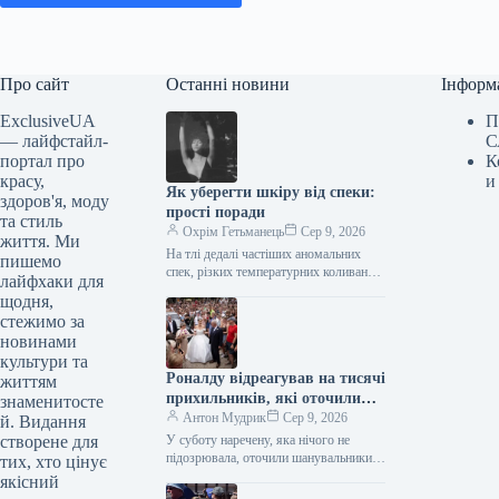
Про сайт
Останні новини
Інформ
ExclusiveUA
П
— лайфстайл-
С
портал про
К
красу,
и
Як уберегти шкіру від спеки:
здоров'я, моду
прості поради
та стиль
Охрім Гетьманець
Сер 9, 2026
життя. Ми
На тлі дедалі частіших аномальних
пишемо
спек, різких температурних коливань
лайфхаки для
та тривалих періодів інтенсивного
щодня,
сонячного випромінювання, наш
стежимо за
організм зазнає серйозних
новинами
фізіологічних…
культури та
Роналду відреагував на тисячі
життям
прихильників, які оточили
знаменитосте
наречену на весіллі на
Антон Мудрик
Сер 9, 2026
й. Видання
Мадейрі
створене для
У суботу наречену, яка нічого не
підозрювала, оточили шанувальники
тих, хто цінує
Кріштіану Роналду біля
якісний
кафедрального собору Фуншала (Nick