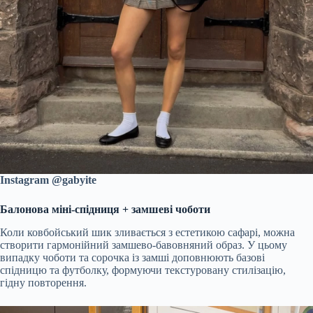
Instagram @gabyite
Балонова міні-спідниця + замшеві чоботи
Коли ковбойський шик зливається з естетикою сафарі, можна
створити гармонійний замшево-бавовняний образ. У цьому
випадку чоботи та сорочка із замші доповнюють базові
спідницю та футболку, формуючи текстуровану стилізацію,
гідну повторення.