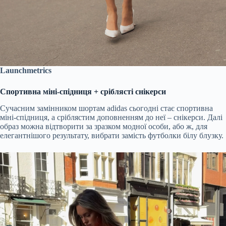
Launchmetrics
Спортивна міні-спідниця + сріблясті снікерси
Сучасним замінником шортам adidas сьогодні стає спортивна
міні-спідниця, а сріблястим доповненням до неї – снікерси. Далі
образ можна відтворити за зразком модної особи, або ж, для
елегантнішого результату, вибрати замість футболки білу блузку.