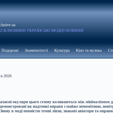
clusive ua
КСКЛЮЗИВНІ УКРАЇНСЬКІ МОДНІ НОВИНИ
Подорожі
Знаменитості
Культура
Кіно та музика
Ст
та 2026
цезахисні окуляри цього сезону коливаються між мінімалізмом
монстровані як надтонкі оправи з майже непомітною, повітрян
. Знову в моді повністю темні лінзи, знакові авіатори та опр