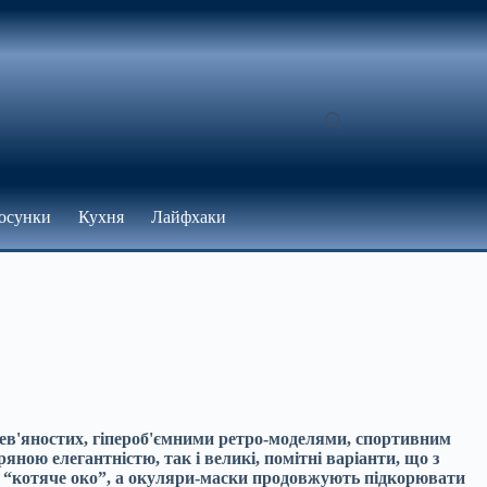
осунки
Кухня
Лайфхаки
 дев'яностих, гіпероб'ємними ретро-моделями, спортивним
ою елегантністю, так і великі, помітні варіанти, що з
ави “котяче око”, а окуляри-маски продовжують підкорювати