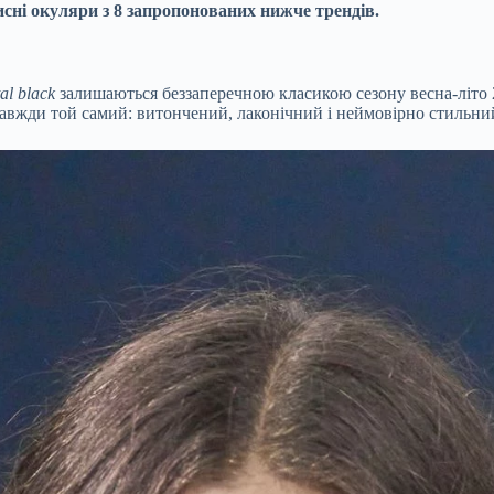
исні окуляри з 8 запропонованих нижче трендів.
tal black
залишаються беззаперечною класикою сезону весна-літо
завжди той самий: витончений, лаконічний і неймовірно стильни