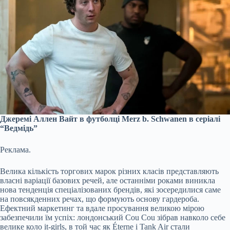
Джеремі Аллен Вайт в футболці Merz b. Schwanen в серіалі
“Ведмідь”
Реклама.
Велика кількість торгових марок різних класів представляють
власні варіації базових речей, але останніми роками виникла
нова тенденція спеціалізованих брендів, які зосередилися саме
на повсякденних речах, що формують основу гардероба.
Ефектний маркетинг та вдале просування великою мірою
забезпечили їм успіх: лондонський Cou Cou зібрав навколо себе
велике коло it-girls, в той час як Éterne і Tank Air стали