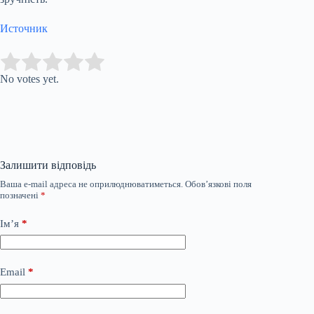
Источник
Submit Rating
Rate this item:
No votes yet.
Залишити відповідь
Ваша e-mail адреса не оприлюднюватиметься.
Обов’язкові поля
позначені
*
Ім’я
*
Email
*