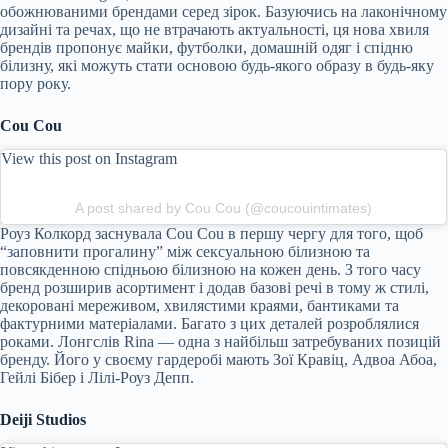
обожнюваними брендами серед зірок. Базуючись на лаконічному
дизайні та речах, що не втрачають актуальності, ця нова хвиля
брендів пропонує майки, футболки, домашній одяг і спідню
білизну, які можуть стати основою будь-якого образу в будь-яку
пору року.
Cou Cou
View this post on Instagram
A post shared by Cou Cou (@coucouintimates)
Роуз Колкорд заснувала Cou Cou в першу чергу для того, щоб
“заповнити прогалину” між сексуальною білизною та
повсякденною спідньою білизною на кожен день. З того часу
бренд розширив асортимент і додав базові речі в тому ж стилі,
декоровані мереживом, хвилястими краями, бантиками та
фактурними матеріалами. Багато з цих деталей розроблялися
роками. Лонгслів Rina — одна з найбільш затребуваних позицій
бренду. Його у своєму гардеробі мають Зої Кравіц, Адвоа Абоа,
Гейлі Бібер і Лілі-Роуз Депп.
Deiji Studios