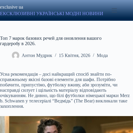
Перейти
exclusive ua
до
вмісту
ЕКСКЛЮЗИВНІ УКРАЇНСЬКІ МОДНІ НОВИНИ
Топ 7 марок базових речей для оновлення вашого
гардеробу в 2026.
Антон Мудрик
15 Квітня, 2026
Мода
Усна рекомендація – досі найкращий спосіб знайти по-
справжньому якісні базові елементи для шафи. Потрібно
побачити, припустімо, футболку вживу, аби зрозуміти, чи
насправді силует і щільність матеріалу відповідають
очікуванням. Не дивно, що білі футболки німецької марки Merz
b. Schwanen у телесеріалі “Ведмідь” (The Bear) викликали таке
захоплення.