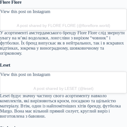
Flore Flore
View this post on Instagram
A post shared by FLORE FLORE (@floreflore.world)
У асортименті амстердамського бренду Flore Flore слід звернути
увагу на м’які водолазки, лонгсліви з вирізом “човник” і
футболки. Їх бренд випускає як в нейтральних, так і в яскравих
відтінках, зокрема у виноградному, шовковичному та
огірковому.
Leset
View this post on Instagram
A post shared by LESET (@leset)
Leset будує значну частину свого асортименту навколо
комплектів, які вирізняються кроєм, посадкою та щільністю
матеріалу. Втім, один із найпомітніших хітів бренду, футболка
Margo. Вона має вільний прямий силует, круглий виріз і
виготовлена з бавовни.