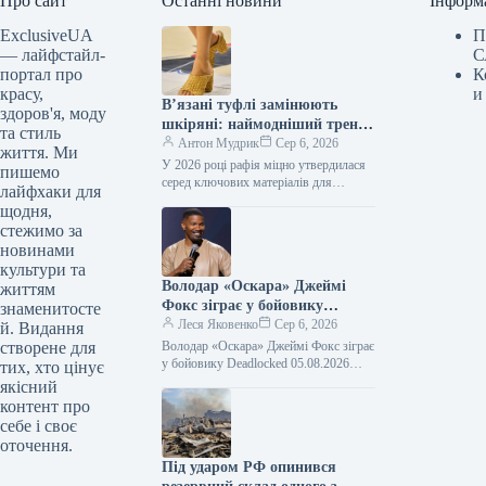
Про сайт
Останні новини
Інформ
ExclusiveUA
П
— лайфстайл-
С
портал про
К
красу,
и
В’язані туфлі замінюють
здоров'я, моду
шкіряні: наймодніший тренд
та стиль
серпня 2026 року
Антон Мудрик
Сер 6, 2026
життя. Ми
У 2026 році рафія міцно утвердилася
пишемо
серед ключових матеріалів для
лайфхаки для
преміальних аксесуарів. Якщо раніше
щодня,
її асоціювали переважно з пляжним
стежимо за
стилем,…
новинами
культури та
Володар «Оскара» Джеймі
життям
Фокс зіграє у бойовику
знаменитосте
Deadlocked
Леся Яковенко
Сер 6, 2026
й. Видання
створене для
Володар «Оскара» Джеймі Фокс зіграє
у бойовику Deadlocked 05.08.2026
тих, хто цінує
15:38 Укрінформ Голлівудський актор,
якісний
лауреат премії «Оскар» Джеймі Фокс
контент про
зіграє головну…
себе і своє
оточення.
Під ударом РФ опинився