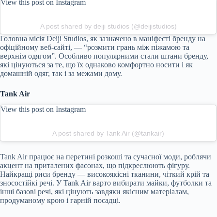
View this post on Instagram
A post shared by deiji studios (@deijistudios)
Головна місія Deiji Studios, як зазначено в маніфесті бренду на
офіційному веб-сайті, — “розмити грань між піжамою та
верхнім одягом”. Особливо популярними стали штани бренду,
які цінуються за те, що їх однаково комфортно носити і як
домашній одяг, так і за межами дому.
Tank Air
View this post on Instagram
A post shared by Tank Air (@tankair)
Tank Air працює на перетині розкоші та сучасної моди, роблячи
акцент на приталених фасонах, що підкреслюють фігуру.
Найкращі риси бренду — високоякісні тканини, чіткий крій та
зносостійкі речі. У Tank Air варто вибирати майки, футболки та
інші базові речі, які цінують завдяки якісним матеріалам,
продуманому крою і гарній посадці.