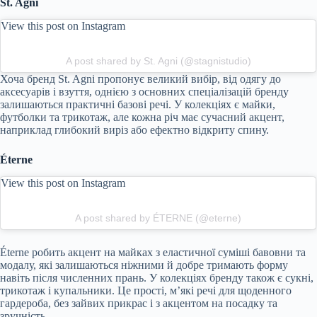
St. Agni
View this post on Instagram
A post shared by St. Agni (@stagnistudio)
Хоча бренд St. Agni пропонує великий вибір, від одягу до
аксесуарів і взуття, однією з основних спеціалізацій бренду
залишаються практичні базові речі. У колекціях є майки,
футболки та трикотаж, але кожна річ має сучасний акцент,
наприклад глибокий виріз або ефектно відкриту спину.
Éterne
View this post on Instagram
A post shared by ÉTERNE (@eterne)
Éterne робить акцент на майках з еластичної суміші бавовни та
модалу, які залишаються ніжними й добре тримають форму
навіть після численних прань. У колекціях бренду також є сукні,
трикотаж і купальники. Це прості, м’які речі для щоденного
гардероба, без зайвих прикрас і з акцентом на посадку та
зручність.