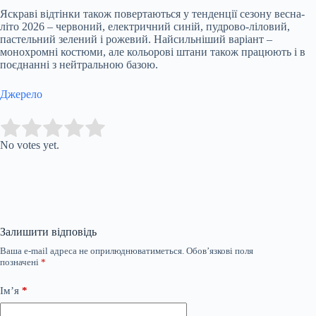
Яскраві відтінки також повертаються у тенденції сезону весна-
літо 2026 – червоний, електричний синій, пудрово-ліловий,
пастельний зелений і рожевий. Найсильніший варіант –
монохромні костюми, але кольорові штани також працюють і в
поєднанні з нейтральною базою.
Джерело
Submit Rating
Rate this item:
No votes yet.
Залишити відповідь
Ваша e-mail адреса не оприлюднюватиметься.
Обов’язкові поля
позначені
*
Ім’я
*