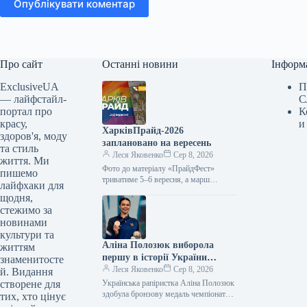
Опублікувати коментар
Про сайт
Останні новини
Інформ
ExclusiveUA
П
— лайфстайл-
С
портал про
К
красу,
и
ХарківПрайд-2026
здоров'я, моду
заплановано на вересень
та стиль
Леся Яковенко
Сер 8, 2026
життя. Ми
Фото до матеріалу «ПрайдФест»
пишемо
триватиме 5–6 вересня, а марш
лайфхаки для
запланували на 12 вересня. У Харкові
щодня,
з 5 до 12 вересня…
стежимо за
новинами
культури та
Аліна Полозюк виборола
життям
першу в історії України
знаменитосте
медаль чемпіонату світу з
Леся Яковенко
Сер 8, 2026
й. Видання
рапіри
створене для
Українська рапіристка Аліна Полозюк
здобула бронзову медаль чемпіонату
тих, хто цінує
світу 2026 року в Гонконзі. Вона стала