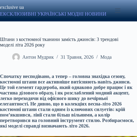
Перейти
exclusive ua
до
вмісту
ЕКСКЛЮЗИВНІ УКРАЇНСЬКІ МОДНІ НОВИНИ
Штани з костюмної тканини замість джинсів: 3 трендові
моделі літа 2026 року
Антон Мудрик
31 Травня, 2026
Мода
Спочатку несподівано, а тепер – головна знахідка сезону,
костюмні штани все активніше витісняють навіть джинси.
Це той елемент гардероба, який однаково добре працює і як
частина ділового образу, і як розслаблений модний акцент,
легко переходячи від офісного шику до вечірньої
елегантності. Не дивно, що в колекціях весна-літо 2026
костюмні штани стали одним із ключових силуетів: крій
пом’якшився, лінії стали більш вільними, а колір
перетворився на головний інструмент стилю. Розбираємося,
які моделі справді визначають літо 2026.