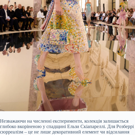
Незважаючи на численні експерименти, колекція залишається
глибоко вкоріненою у спадщині Ельзи Скіапареллі. Для Розберрі
сюрреалізм – це не лише декоративний елемент чи відсилання