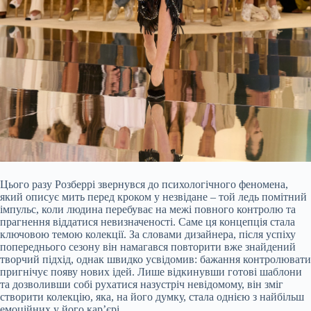
Цього разу Розберрі звернувся до психологічного феномена,
який описує мить перед кроком у незвідане – той ледь помітний
імпульс, коли людина перебуває на межі повного контролю та
прагнення віддатися невизначеності. Саме ця концепція стала
ключовою темою колекції. За словами дизайнера, після успіху
попереднього сезону він намагався повторити вже знайдений
творчий підхід, однак швидко усвідомив: бажання контролювати
пригнічує появу нових ідей. Лише відкинувши готові шаблони
та дозволивши собі рухатися назустріч невідомому, він зміг
створити колекцію, яка, на його думку, стала однією з найбільш
емоційних у його кар’єрі.