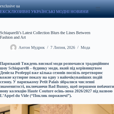
Перейти
exclusive ua
до
вмісту
ЕКСКЛЮЗИВНІ УКРАЇНСЬКІ МОДНІ НОВИНИ
Schiaparelli’s Latest Collection Blurs the Lines Between
Fashion and Art
Антон Мудрик
7 Липня, 2026
Мода
Паризький Тиждень високої моди розпочався традиційним
шоу Schiaparelli – будинку моди, який під керівництвом
Деніела Розберрі вже кілька сезонів поспіль перетворює
кожне кутюрне показу на одну з найочікуваніших подій
сезону. У паризькому Petit Palais зібралися численні
знаменитості, включаючи Bad Bunny, щоб першими побачити
нову колекцію Haute Couture осінь-зима 2026/2027 під назвою
L’Appel du Vide (“Поклик порожнечі”).