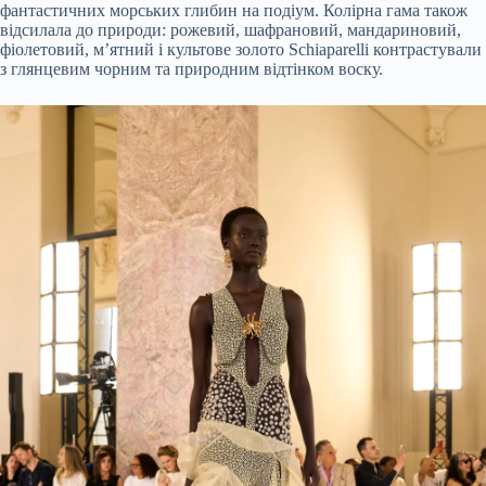
фантастичних морських глибин на подіум. Колірна гама також
відсилала до природи: рожевий, шафрановий, мандариновий,
фіолетовий, м’ятний і культове золото Schiaparelli контрастували
з глянцевим чорним та природним відтінком воску.