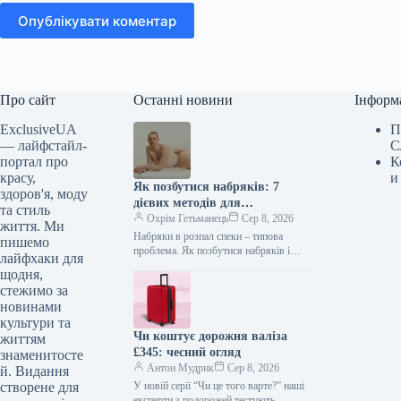
Опублікувати коментар
Про сайт
Останні новини
Інформ
ExclusiveUA
П
— лайфстайл-
С
портал про
К
красу,
и
Як позбутися набряків: 7
здоров'я, моду
дієвих методів для
та стиль
лімфодренажу без масажу
Охрім Гетьманець
Сер 8, 2026
життя. Ми
Набряки в розпал спеки – типова
пишемо
проблема. Як позбутися набряків і
лайфхаки для
активувати лімфодренаж без масажу Я
щодня,
обожнюю лімфодренажний масаж.
стежимо за
Коли…
новинами
культури та
Чи коштує дорожня валіза
життям
£345: чесний огляд
знаменитосте
Антон Мудрик
Сер 8, 2026
й. Видання
створене для
У новій серії “Чи це того варте?” наші
експерти з подорожей тестують