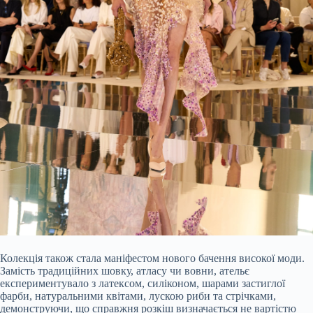
Колекція також стала маніфестом нового бачення високої моди.
Замість традиційних шовку, атласу чи вовни, ательє
експериментувало з латексом, силіконом, шарами застиглої
фарби, натуральними квітами, лускою риби та стрічками,
демонструючи, що справжня розкіш визначається не вартістю