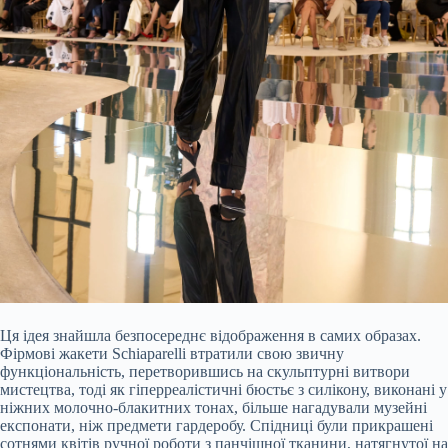
Ця ідея знайшла безпосереднє відображення в самих образах.
Фірмові жакети Schiaparelli втратили свою звичну
функціональність, перетворившись на скульптурні витвори
мистецтва, тоді як гіперреалістичні бюстьє з силікону, виконані у
ніжних молочно-блакитних тонах, більше нагадували музейні
експонати, ніж предмети гардеробу. Спідниці були прикрашені
сотнями квітів ручної роботи з панчішної тканини, натягнутої на