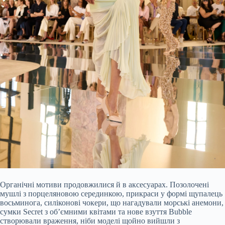
Органічні мотиви продовжилися й в аксесуарах. Позолочені
мушлі з порцеляновою серединкою, прикраси у формі щупалець
восьминога, силіконові чокери, що нагадували морські анемони,
сумки Secret з об’ємними квітами та нове взуття Bubble
створювали враження, ніби моделі щойно вийшли з