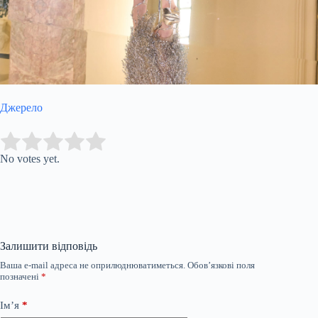
Джерело
Submit Rating
Rate this item:
No votes yet.
Залишити відповідь
Ваша e-mail адреса не оприлюднюватиметься.
Обов’язкові поля
позначені
*
Ім’я
*