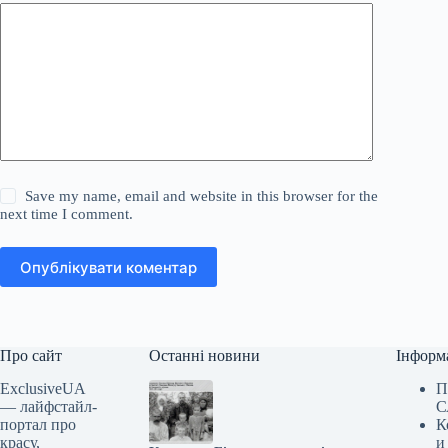
Save my name, email and website in this browser for the
next time I comment.
Опублікувати коментар
Про сайт
Останні новини
Інформ
ExclusiveUA
П
— лайфстайл-
С
портал про
К
красу,
и