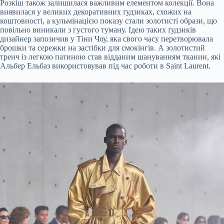
Розкіш також залишилася важливим елементом колекції. Вона
виявилася у великих декоративних ґудзиках, схожих на
коштовності, а кульмінацією показу стали золотисті образи, що
повільно виникали з густого туману. Ідею таких ґудзиків
дизайнер запозичив у Тіни Чоу, яка свого часу перетворювала
брошки та сережки на застібки для смокінгів. А золотистий
тренч із легкою патиною став відданим шануванням тканин, які
Альбер Ельбаз використовував під час роботи в Saint Laurent.