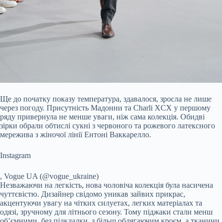
Ще до початку показу температура, здавалося, зросла не лише
через погоду. Присутність Мадонни та Charli XCX у першому
ряду привернула не менше уваги, ніж сама колекція. Обидві
зірки обрали обтислі сукні з червоного та рожевого латексного
мережива з жіночої лінії Ентоні Ваккарелло.
Instagram
, Vogue UA (@vogue_ukraine)
Незважаючи на легкість, нова чоловіча колекція була насичена
чуттєвістю. Дизайнер свідомо уникав зайвих прикрас,
акцентуючи увагу на чітких силуетах, легких матеріалах та
одязі, зручному для літнього сезону. Тому піджаки стали менш
об’ємними, без підкладки, з більш облягаючим кроєм, а тканини