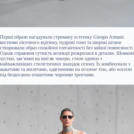
Перші образи нагадували стриману естетику Giorgio Armani:
костюми пісочного відтінку, пудрові тони та широкі штани
створювали образ спокійної елегантності без зайвої помпезності.
Однак справжня сутність колекції розкрилася в деталях. Шовкові
хустки, зав’язані на шиї як чокери, стали однією з
найважливіших стилістичних знахідок сезону. Їх комбінували з
жакетами та жилетами, одягненими на оголене тіло, або носили
під бездоганно пошитими чорними тренчами.