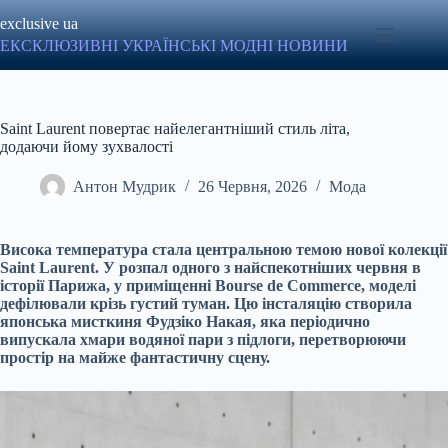
Перейти
exclusive ua
до
вмісту
ЕКСКЛЮЗИВНІ УКРАЇНСЬКІ МОДНІ НОВИНИ
Saint Laurent повертає найелегантніший стиль літа,
додаючи йому зухвалості
Антон Мудрик
26 Червня, 2026
Мода
Висока температура стала центральною темою нової колекції
Saint Laurent. У розпал одного з найспекотніших червня в
історії Парижа, у приміщенні Bourse de Commerce, моделі
дефілювали крізь густий туман. Цю інсталяцію створила
японська мисткиня Фудзіко Накая, яка періодично
випускала хмари водяної пари з підлоги, перетворюючи
простір на майже фантастичну сцену.