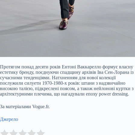
Протягом понад десяти років Ентоні Ваккарелло формує власну
естетику бренду, поєднуючи спадщину архівів Іва Сен-Лорана із
сучасними тенденціями. Натхненням для нової колекції
послужили силуети 1970-1980-х років: штани з надзвичайно
високою талією, підкреслені поясом, а також нейлонові куртки з
архітектурними плечима, що нагадували епоху power dressing.
За матеріалами Vogue.fr.
Джерело
Submit Rating
Rate this item: