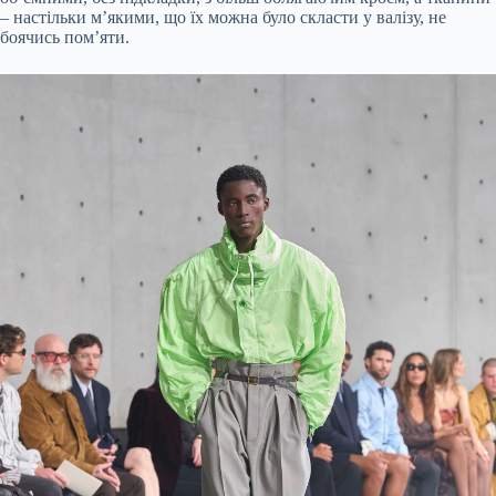
– настільки м’якими, що їх можна було скласти у валізу, не
боячись пом’яти.