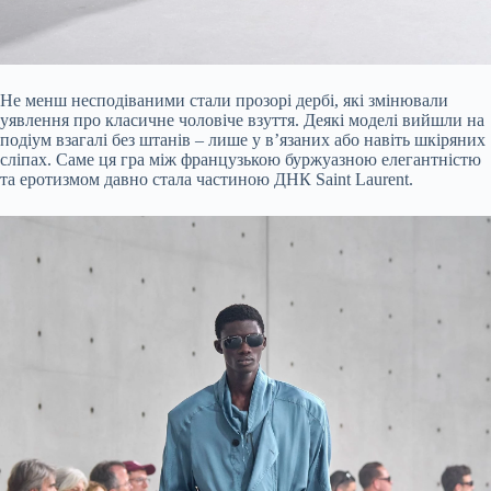
Не менш несподіваними стали прозорі дербі, які змінювали
уявлення про класичне чоловіче взуття. Деякі моделі вийшли на
подіум взагалі без штанів – лише у в’язаних або навіть шкіряних
сліпах. Саме ця гра між французькою буржуазною елегантністю
та еротизмом давно стала частиною ДНК Saint Laurent.