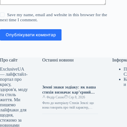
Save my name, email and website in this browser for the
next time I comment.
Опублікувати коментар
Про сайт
Останні новини
Інформ
ExclusiveUA
П
— лайфстайл-
С
портал про
К
красу,
и
Земні знаки зодіаку: як ваша
здоров'я, моду
стихія визначає кар’єрний
та стиль
успіх
Федір Сахно
Сер 8, 2026
життя. Ми
Фото до матеріалу Стихія Землі: що
пишемо
вона говорить про твій характер,
лайфхаки для
кохання, сексуальність, дружбу та
щодня,
кар’єру Коли ми говоримо про…
стежимо за
новинами