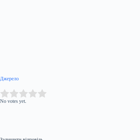
Джерело
Submit Rating
Rate this item:
No votes yet.
Залишити відповідь