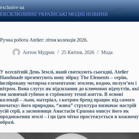
Перейти
exclusive ua
до
вмісту
ЕКСКЛЮЗИВНІ УКРАЇНСЬКІ МОДНІ НОВИНИ
Ручна робота Atelier: літня колекція 2026.
Антон Мудрик
25 Квітня, 2026
Мода
У всесвітній День Землі, який святкують сьогодні, Atelier
Handmade презентують нову збірку The Elements – серію,
інспіровану чотирма елементами: землею, водою, полум’ям і
вітром. Вона слугує як відсилання до ключових відчуттів, які
ми зазвичай губимо в стрімкому темпі життя. В основі
колекції – льон, матеріал, з котрим бренд працює від самого
початку: його природна, “жива” структура визначає настрій
усій серії, а засновниця Анастасія Єршова описує його як
продовження землі – і ця ідея чітко простежується в кожному
образі.