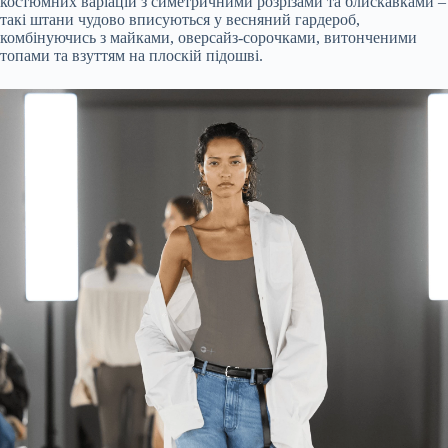
костюмних варіацій з симетричними розрізами та блискавками –
такі штани чудово вписуються у весняний гардероб,
комбінуючись з майками, оверсайз-сорочками, витонченими
топами та взуттям на плоскій підошві.