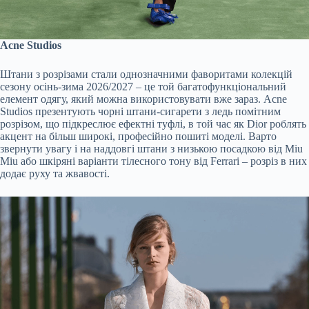
Acne Studios
Штани з розрізами стали однозначними фаворитами колекцій
сезону осінь-зима 2026/2027 – це той багатофункціональний
елемент одягу, який можна використовувати вже зараз. Acne
Studios презентують чорні штани-сигарети з ледь помітним
розрізом, що підкреслює ефектні туфлі, в той час як Dior роблять
акцент на більш широкі, професійно пошиті моделі. Варто
звернути увагу і на наддовгі штани з низькою посадкою від Miu
Miu або шкіряні варіанти тілесного тону від Ferrari – розріз в них
додає руху та жвавості.