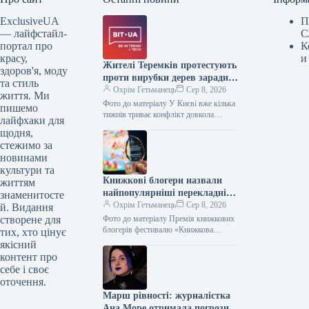
ExclusiveUA
П
— лайфстайл-
С
портал про
К
красу,
и
Жителі Теремків протестують
здоров'я, моду
проти вирубки дерев заради
та стиль
теплотраси
Охрім Гетьманець
Сер 8, 2026
життя. Ми
Фото до матеріалу У Києві вже кілька
пишемо
тижнів триває конфлікт довкола
лайфхаки для
лісосмуги на масиві Теремки, де
щодня,
прокладають нову тепломагістраль.
стежимо за
Місцеві…
новинами
культури та
Книжкові блогери назвали
життям
найпопулярніші перекладні
знаменитосте
новинки року
Охрім Гетьманець
Сер 8, 2026
й. Видання
створене для
Фото до матеріалу Премія книжкових
блогерів фестивалю «Книжкова
тих, хто цінує
країна» оголосила п’ять видань, які
якісний
увійшли до цьогорічного шортліста у
контент про
категорії перекладної…
себе і своє
оточення.
Марш рівності: журналістка
Ана Море отримала погрози