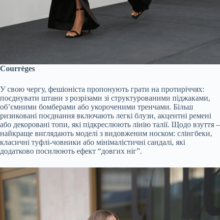
Courrèges
У свою чергу, фешіоніста пропонують грати на протиріччях:
поєднувати штани з розрізами зі структурованими піджаками,
об’ємними бомберами або укороченими тренчами. Більш
ризиковані поєднання включають легкі блузи, акцентні ремені
або декоровані топи, які підкреслюють лінію талії. Щодо взуття –
найкраще виглядають моделі з видовженим носком: слінгбеки,
класичні туфлі-човники або мінімалістичні сандалі, які
додатково посилюють ефект “довгих ніг”.