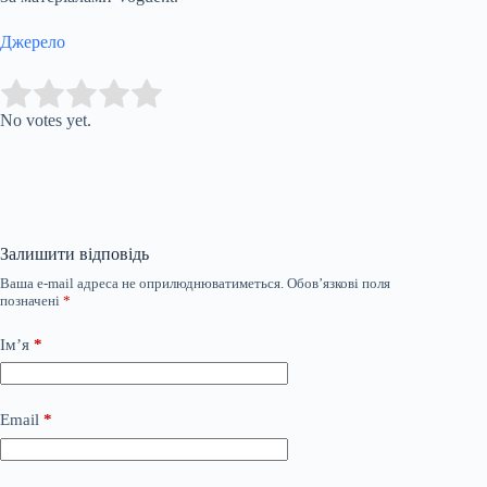
Джерело
Submit Rating
Rate this item:
No votes yet.
Залишити відповідь
Ваша e-mail адреса не оприлюднюватиметься.
Обов’язкові поля
позначені
*
Ім’я
*
Email
*