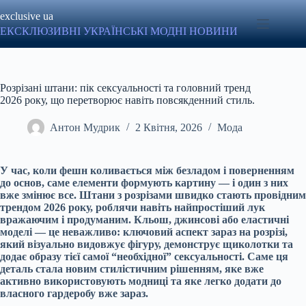
Перейти
exclusive ua
до
вмісту
ЕКСКЛЮЗИВНІ УКРАЇНСЬКІ МОДНІ НОВИНИ
Розрізані штани: пік сексуальності та головний тренд
2026 року, що перетворює навіть повсякденний стиль.
Антон Мудрик
2 Квітня, 2026
Мода
У час, коли фешн коливається між безладом і поверненням
до основ, саме елементи формують картину — і один з них
вже змінює все. Штани з розрізами швидко стають провідним
трендом 2026 року, роблячи навіть найпростіший лук
вражаючим і продуманим. Кльош, джинсові або еластичні
моделі — це неважливо: ключовий аспект зараз на розрізі,
який візуально видовжує фігуру, демонструє щиколотки та
додає образу тієї самої “необхідної” сексуальності. Саме ця
деталь стала новим стилістичним рішенням, яке вже
активно використовують модниці та яке легко додати до
власного гардеробу вже зараз.