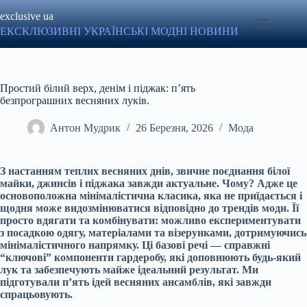
Перейти
exclusive ua
до
вмісту
ЕКСКЛЮЗИВНІ УКРАЇНСЬКІ МОДНІ НОВИНИ
Простий білий верх, денім і піджак: п’ять
безпрограшних весняних луків.
Антон Мудрик
26 Березня, 2026
Мода
З настанням теплих весняних днів, звичне поєднання білої
майки, джинсів і піджака завжди актуальне. Чому? Адже це
основоположна мінімалістична класика, яка не приїдається і
щодня може видозмінюватися відповідно до трендів моди. Її
просто вдягати та комбінувати: можливо експериментувати
з посадкою одягу, матеріалами та візерунками, дотримуючись
мінімалістичного напрямку. Ці базові речі — справжні
“ключові” компоненти гардеробу, які доповнюють будь-який
лук та забезпечують майже ідеальний результат. Ми
підготували п’ять ідей весняних ансамблів, які завжди
спрацьовують.