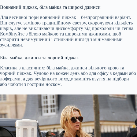
Вовняний піджак, біла майка та широкі джинси
Для весняної пори вовняний піджак – безпрограшний варіант.
Він слугує заміною традиційному светру, скорочуючи кількість
шарів, але не викликаючи дискомфорту від прохолоди чи тепла.
Комбінуйте з білою майкою та широкими джинсами, щоб
створити невимушений і стильний вигляд з мінімальними
зусиллями.
Біла майка, джинси та чорний піджак
Класика з класичних: біла майка, джинси вільного крою та
чорний піджак. Чудово на кожен день або для офісу з кедами або
лоферами, а для вечірнього виходу замініть взуття на підбори
або чоботи з гострим носком.