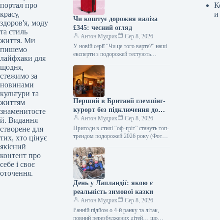
портал про
К
красу,
и
Чи коштує дорожня валіза
здоров'я, моду
£345: чесний огляд
та стиль
Антон Мудрик
Сер 8, 2026
життя. Ми
У новій серії “Чи це того варте?” наші
пишемо
експерти з подорожей тестують
лайфхаки для
продукти та послуги, щоб дізнатися,
щодня,
чи справді вони…
стежимо за
новинами
культури та
Перший в Британії глемпінг-
життям
курорт без підключення до
знаменитосте
мереж: чесний відгук
Антон Мудрик
Сер 8, 2026
й. Видання
створене для
Пригоди в стилі “оф-гріт” стануть топ-
трендом подорожей 2026 року (Фото:
тих, хто цінує
Lunsford Farm/Feather Down) У новій
якісний
серії «Чи варте воно того?»…
контент про
себе і своє
оточення.
День у Лапландії: якою є
реальність зимової казки
Антон Мудрик
Сер 8, 2026
Ранній підйом о 4-й ранку та літак,
повний перезбуджених дітей… що